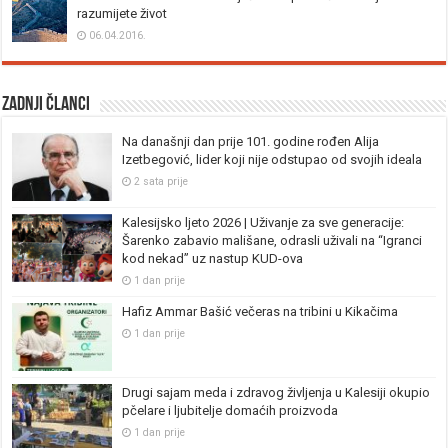
razumijete život
06.04.2016.
Zadnji članci
Na današnji dan prije 101. godine rođen Alija
Izetbegović, lider koji nije odstupao od svojih ideala
2 sata prije
Kalesijsko ljeto 2026 | Uživanje za sve generacije:
Šarenko zabavio mališane, odrasli uživali na “Igranci
kod nekad” uz nastup KUD-ova
1 dan prije
Hafiz Ammar Bašić večeras na tribini u Kikačima
1 dan prije
Drugi sajam meda i zdravog življenja u Kalesiji okupio
pčelare i ljubitelje domaćih proizvoda
1 dan prije