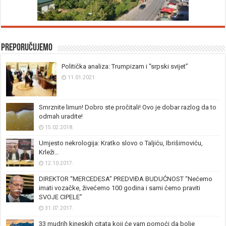
Preporučujemo
Politička analiza: Trumpizam i “srpski svijet”
11.01.2021.
Smrznite limun! Dobro ste pročitali! Ovo je dobar razlog da to
odmah uradite!
15.02.2018.
Umjesto nekrologija: Kratko slovo o Taljiću, Ibrišimoviću,
Krleži…
12.10.2017.
DIREKTOR “MERCEDESA” PREDVIĐA BUDUĆNOST “Nećemo
imati vozačke, živećemo 100 godina i sami ćemo praviti
SVOJE CIPELE”
31.07.2017.
33 mudrih kineskih citata koji će vam pomoći da bolje