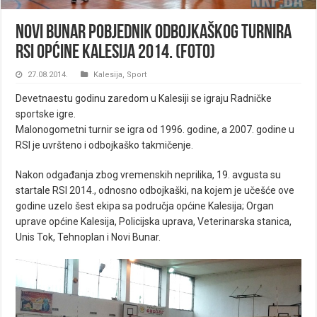
Novi Bunar pobjednik odbojkaškog turnira
RSI općine Kalesija 2014. (foto)
27.08.2014.
Kalesija
,
Sport
Devetnaestu godinu zaredom u Kalesiji se igraju Radničke
sportske igre.
Malonogometni turnir se igra od 1996. godine, a 2007. godine u
RSI je uvršteno i odbojkaško takmičenje.
Nakon odgađanja zbog vremenskih neprilika, 19. avgusta su
startale RSI 2014., odnosno odbojkaški, na kojem je učešće ove
godine uzelo šest ekipa sa područja općine Kalesija; Organ
uprave općine Kalesija, Policijska uprava, Veterinarska stanica,
Unis Tok, Tehnoplan i Novi Bunar.