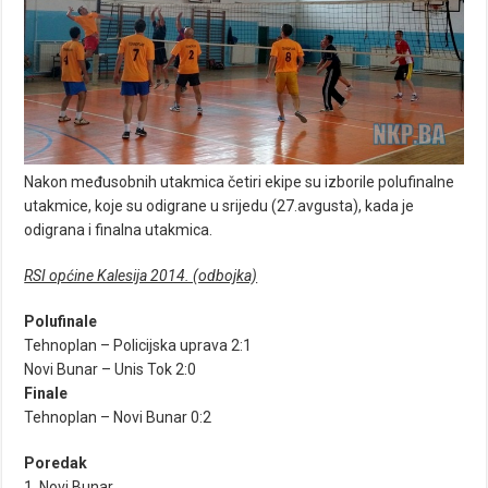
Nakon međusobnih utakmica četiri ekipe su izborile polufinalne
utakmice, koje su odigrane u srijedu (27.avgusta), kada je
odigrana i finalna utakmica.
RSI općine Kalesija 2014. (odbojka)
Polufinale
Tehnoplan – Policijska uprava 2:1
Novi Bunar – Unis Tok 2:0
Finale
Tehnoplan – Novi Bunar 0:2
Poredak
1. Novi Bunar