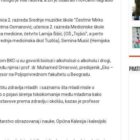
enica 2. razreda Srednje muzičke škole “Čestmir Mirko
Selma Osmanović, učenica 2. razreda Medicinske škole
 medicine, četvrto Lamija Šišić, (OŠ „Tojšići“, a perto
rednja medicinska škol Tuzlča), Semina Musić (Hemijska
kom BKC-u su govorili biolozi i alkoholozi o alkoholu i drogi,
eđu njima i prof. dr. Muhamed Omerović, predsjenik „Eko –
Prati
rofesor na Poljoprivrednom fakultetu u Beogradu.
štitu zdravlja mladih i saznamo šta mladi misle o
 o pojavi širenja toksikomanije među mladima kako
stavove prema zdravlju i okolišu, kazao je profesor
tarstvo obrazovanaj i nauke, Općina Kalesija i kalesijski