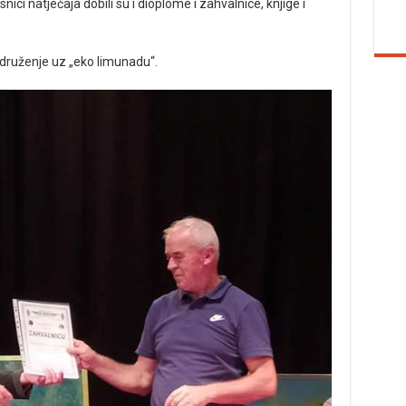
ci natječaja dobili su i dioplome i zahvalnice, knjige i
druženje uz „eko limunadu“.