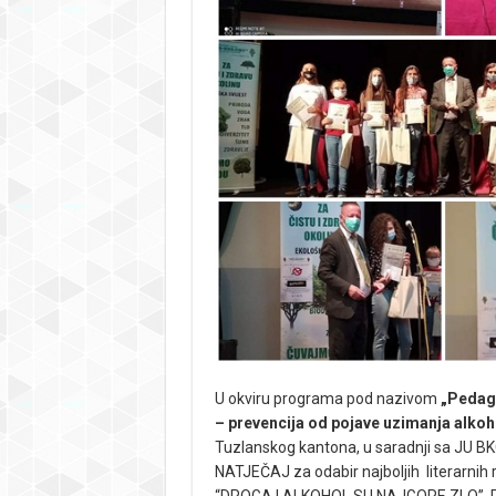
U okviru programa pod nazivom
„Pedago
– prevencija od pojave uzimanja alkoh
Tuzlanskog kantona, u saradnji sa JU BKC 
NATJEČAJ za odabir najboljih literarnih 
“DROGA I ALKOHOL SU NAJGORE ZLO”. Prist