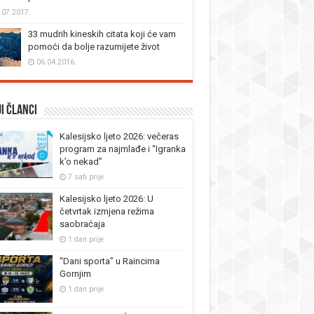
.07.2017.
33 mudrih kineskih citata koji će vam
pomoći da bolje razumijete život
06.04.2016.
i članci
Kalesijsko ljeto 2026: večeras
program za najmlađe i “Igranka
k’o nekad”
7 sati prije
Kalesijsko ljeto 2026: U
četvrtak izmjena režima
saobraćaja
1 dan prije
“Dani sporta” u Raincima
Gornjim
1 dan prije