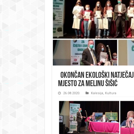
Okončan ekološki natječaj 
mjesto za Melinu Šišić
26.08.2020.
Kalesija
,
Kultura