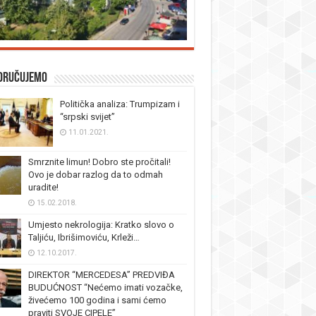
oručujemo
Politička analiza: Trumpizam i
“srpski svijet”
11.01.2021.
Smrznite limun! Dobro ste pročitali!
Ovo je dobar razlog da to odmah
uradite!
15.02.2018.
Umjesto nekrologija: Kratko slovo o
Taljiću, Ibrišimoviću, Krleži…
12.10.2017.
DIREKTOR “MERCEDESA” PREDVIĐA
BUDUĆNOST “Nećemo imati vozačke,
živećemo 100 godina i sami ćemo
praviti SVOJE CIPELE”