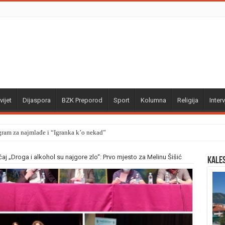
vijet
Dijaspora
BZK Preporod
Sport
Kolumna
Religija
Interv
gram za najmlađe i “Igranka k’o nekad”
j „Droga i alkohol su najgore zlo“: Prvo mjesto za Melinu Šišić
Kale