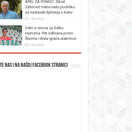
APEL ZA POMOĆ: Zikret
Zahirović treba našu podršku
za nastavak liječenja u Kairu
1 dan prije
Debi iz snova za Salku
Hamzića: Pet odbrana protiv
Šturma i titula igrača utakmice
1 dan prije
te nas i na našoj facebook stranici