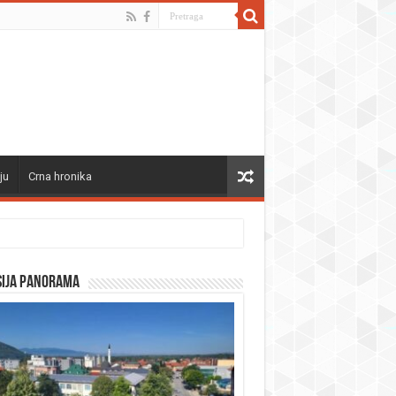
ju
Crna hronika
sija panorama