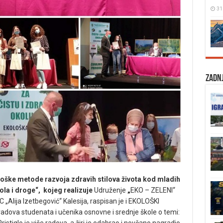
31
Zadnj
ške metode razvoja zdravih stilova života kod mladih
ola i droge“, kojeg realizuje
Udruženje
„
EKO – ZELENI“
„Alija Izetbegović“ Kalesija, raspisan je i EKOLOŠKI
radova studenata i učenika osnovne i srednje škole o temi:
iglo je više radova, a žiri je odabrao i novčano nagradio