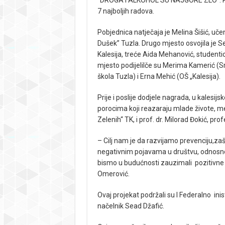
7 najboljih radova.
Pobjednica natječaja je Melina Šišić, uč
Dušek” Tuzla. Drugo mjesto osvojila je 
Kalesija, treće Aida Mehanović, studentica
mjesto podijelilče su Merima Kamerić (S
škola Tuzla) i Erna Mehić (OŠ „Kalesija).
Prije i poslije dodjele nagrada, u kalesijs
porocima koji reazaraju mlade živote, m
Zelenih“ TK, i prof. dr. Milorad Đokić, p
– Cilj nam je da razvijamo prevenciju,za
negativnim pojavama u društvu, odnosno
bismo u budućnosti zauzimali pozitivne 
Omerović.
Ovaj projekat podržali su I Federalno inis
načelnik Sead Džafić.