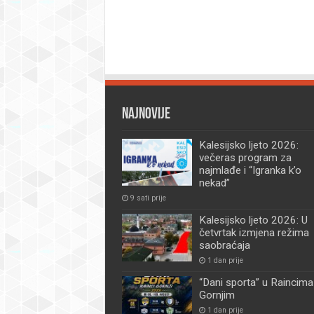
Najnovije
Kalesijsko ljeto 2026:
večeras program za
najmlađe i “Igranka k’o
nekad”
9 sati prije
Kalesijsko ljeto 2026: U
četvrtak izmjena režima
saobraćaja
1 dan prije
“Dani sporta” u Raincima
Gornjim
1 dan prije