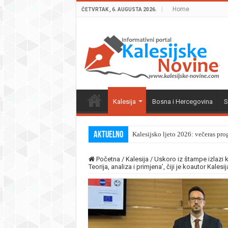
Home
ČETVRTAK , 6. AUGUSTA 2026.
Kalesija
Bosna i Hercegovina
S
Aktuelno
Kalesijsko ljeto 2026: večeras pro
Početna
/
Kalesija
/
Uskoro iz štampe izlazi k
Teorija, analiza i primjena’, čiji je koautor Kalesi