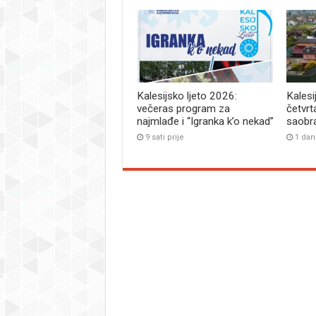
Kalesijsko ljeto 2026:
Kalesi
večeras program za
četvrt
najmlađe i “Igranka k’o nekad”
saobr
9 sati prije
1 dan