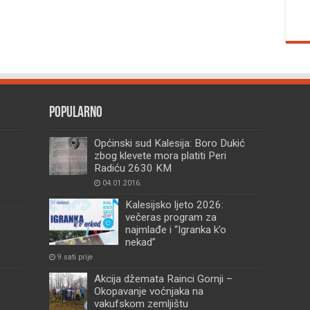
Popularno
Općinski sud Kalesija: Boro Dukić
zbog klevete mora platiti Peri
Radiću 2630 KM
04.01.2016.
Kalesijsko ljeto 2026:
večeras program za
najmlađe i “Igranka k’o
nekad”
9 sati prije
Akcija džemata Rainci Gornji –
Okopavanje voćnjaka na
vakufskom zemljištu