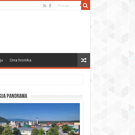
ju
Crna hronika
sija panorama