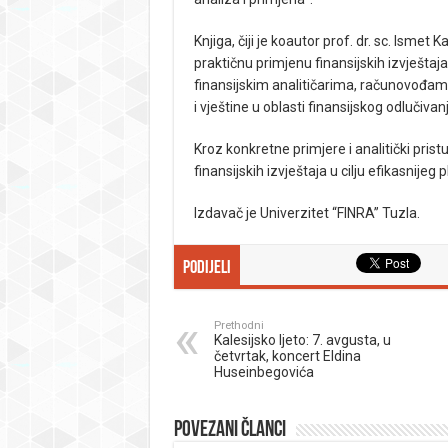
Knjiga, čiji je koautor prof. dr. sc. Ismet 
praktičnu primjenu finansijskih izvješta
finansijskim analitičarima, računovođama
i vještine u oblasti finansijskog odlučivanj
Kroz konkretne primjere i analitički pris
finansijskih izvještaja u cilju efikasnijeg
Izdavač je Univerzitet “FINRA” Tuzla.
Podijeli
Prethodni
Kalesijsko ljeto: 7. avgusta, u
četvrtak, koncert Eldina
Huseinbegovića
Povezani članci