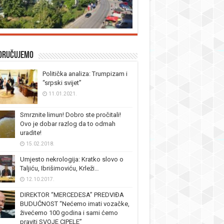
oručujemo
Politička analiza: Trumpizam i
“srpski svijet”
11.01.2021.
Smrznite limun! Dobro ste pročitali!
Ovo je dobar razlog da to odmah
uradite!
15.02.2018.
Umjesto nekrologija: Kratko slovo o
Taljiću, Ibrišimoviću, Krleži…
12.10.2017.
DIREKTOR “MERCEDESA” PREDVIĐA
BUDUĆNOST “Nećemo imati vozačke,
živećemo 100 godina i sami ćemo
praviti SVOJE CIPELE”