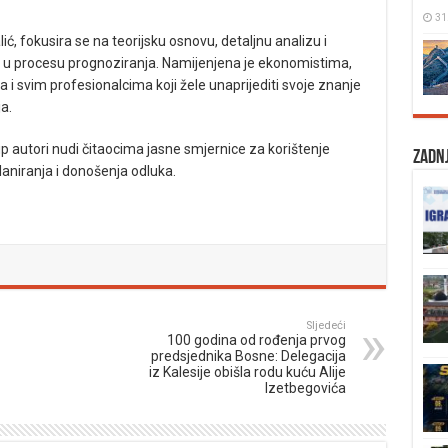
31
Kalić, fokusira se na teorijsku osnovu, detaljnu analizu i
ja u procesu prognoziranja. Namijenjena je ekonomistima,
 i svim profesionalcima koji žele unaprijediti svoje znanje
a.
tup autori nudi čitaocima jasne smjernice za korištenje
Zadnj
 planiranja i donošenja odluka.
Sljedeći
100 godina od rođenja prvog
predsjednika Bosne: Delegacija
iz Kalesije obišla rodu kuću Alije
Izetbegovića