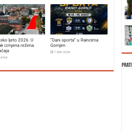
jsko ljeto 2026: U
“Dani sporta” u Raincima
ak izmjena režima
Gornjim
aćaja
1 dan prije
 prije
Prati