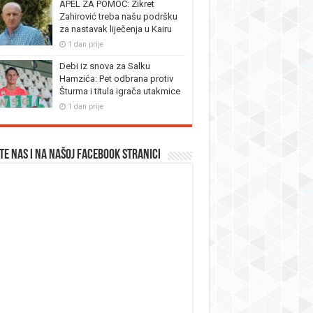
APEL ZA POMOĆ: Zikret
Zahirović treba našu podršku
za nastavak liječenja u Kairu
1 dan prije
Debi iz snova za Salku
Hamzića: Pet odbrana protiv
Šturma i titula igrača utakmice
1 dan prije
te nas i na našoj facebook stranici