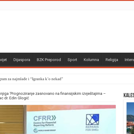
vijet
Dijaspora
BZK Preporod
Sport
Kolumna
Religija
Interv
gram za najmlađe i “Igranka k’o nekad”
njiga ‘Prognoziranje zasnovano na finansijskim izvještajima –
Kale
jac dr. Edin Glogić