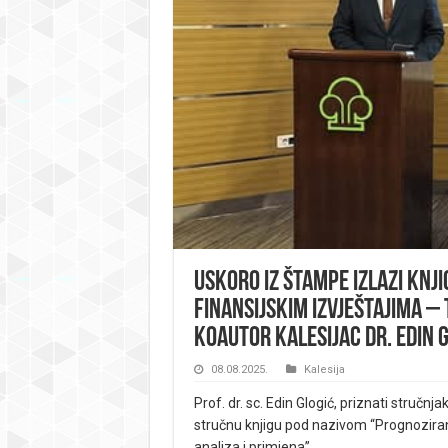
Uskoro iz štampe izlazi knj
finansijskim izvještajima – Te
koautor Kalesijac dr. Edin 
08.08.2025.
Kalesija
Prof. dr. sc. Edin Glogić, priznati stručn
stručnu knjigu pod nazivom “Prognoziran
analiza i primjena”.