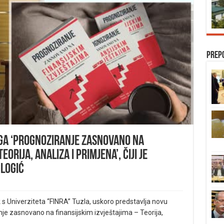
Prep
iga ‘Prognoziranje zasnovano na
orija, analiza i primjena’, čiji je
Glogić
jak s Univerziteta “FINRA” Tuzla, uskoro predstavlja novu
je zasnovano na finansijskim izvještajima – Teorija,