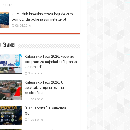
.07.2017.
33 mudrih kineskih citata koji će vam
pomoći da bolje razumijete život
06.04.2016.
i članci
Kalesijsko ljeto 2026: večeras
program za najmlađe i “Igranka
k’o nekad”
9 sati prije
Kalesijsko ljeto 2026: U
četvrtak izmjena režima
saobraćaja
1 dan prije
“Dani sporta” u Raincima
Gornjim
1 dan prije