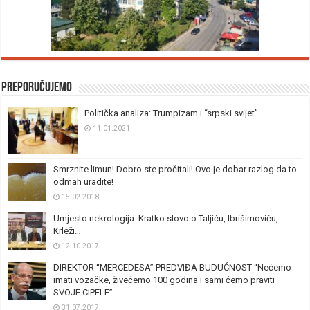
Preporučujemo
Politička analiza: Trumpizam i “srpski svijet”
11.01.2021.
Smrznite limun! Dobro ste pročitali! Ovo je dobar razlog da to
odmah uradite!
15.02.2018.
Umjesto nekrologija: Kratko slovo o Taljiću, Ibrišimoviću,
Krleži…
12.10.2017.
DIREKTOR “MERCEDESA” PREDVIĐA BUDUĆNOST “Nećemo
imati vozačke, živećemo 100 godina i sami ćemo praviti
SVOJE CIPELE”
31.07.2017.