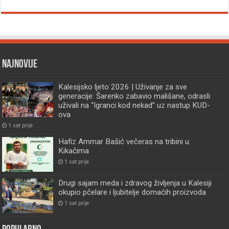
Najnovije
Kalesijsko ljeto 2026 | Uživanje za sve
generacije: Šarenko zabavio mališane, odrasli
uživali na “Igranci kod nekad” uz nastup KUD-
ova
1 sat prije
Hafiz Ammar Bašić večeras na tribini u
Kikačima
1 sat prije
Drugi sajam meda i zdravog življenja u Kalesiji
okupio pčelare i ljubitelje domaćih proizvoda
1 sat prije