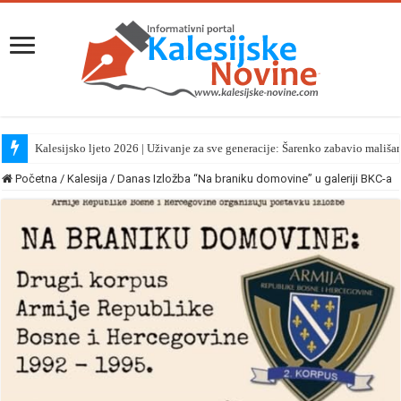
Kalesijsko ljeto 2026 | Uživanje za sve generacije: Šarenko zabavio mališa
Početna
/
Kalesija
/
Danas Izložba “Na braniku domovine” u galeriji BKC-a