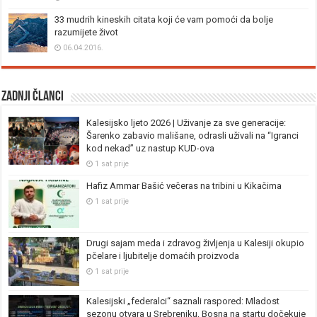
33 mudrih kineskih citata koji će vam pomoći da bolje
razumijete život
06.04.2016.
Zadnji članci
Kalesijsko ljeto 2026 | Uživanje za sve generacije:
Šarenko zabavio mališane, odrasli uživali na “Igranci
kod nekad” uz nastup KUD-ova
1 sat prije
Hafiz Ammar Bašić večeras na tribini u Kikačima
1 sat prije
Drugi sajam meda i zdravog življenja u Kalesiji okupio
pčelare i ljubitelje domaćih proizvoda
1 sat prije
Kalesijski „federalci“ saznali raspored: Mladost
sezonu otvara u Srebreniku, Bosna na startu dočekuje