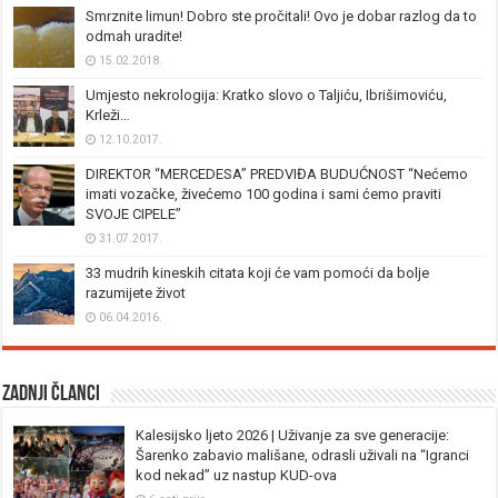
Smrznite limun! Dobro ste pročitali! Ovo je dobar razlog da to
odmah uradite!
15.02.2018.
Umjesto nekrologija: Kratko slovo o Taljiću, Ibrišimoviću,
Krleži…
12.10.2017.
DIREKTOR “MERCEDESA” PREDVIĐA BUDUĆNOST “Nećemo
imati vozačke, živećemo 100 godina i sami ćemo praviti
SVOJE CIPELE”
31.07.2017.
33 mudrih kineskih citata koji će vam pomoći da bolje
razumijete život
06.04.2016.
Zadnji članci
Kalesijsko ljeto 2026 | Uživanje za sve generacije:
Šarenko zabavio mališane, odrasli uživali na “Igranci
kod nekad” uz nastup KUD-ova