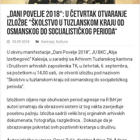
„Dani Povelje 2018“: U četvrtak otvaranje
izložbe “Školstvo u tuzlanskom kraju od
osmanskog do socijalističkog perioda“
03.09.2018.
Kalesija
,
Kultura
U okviru manifestacije „Dani Povelje 2018“, JU BKC „Alija
Izetbegović“ Kalesija, u saradnji sa Arhivom Tuzlanskog kantona
i Društvom arhivskih zaposlenika TK, u četvrtak, 6. septembra,
sa početkom u 14,00 sati, će otvoriti izložbu pod nazivom
“Školstvo u tuzlanskom kraju od osmanskog do socijalističkog
perioda”.
Izložbom ciljano nije obuhvaćen period agresije na R BiH jer
autori smatraju da obrazovni sistem iz tog vakta zavrjeđuje
posebnu pažnju. Izložba sadrži veliki broj orginalnih arhivskih
dokumenata, fotografija, razglednica… Dokazuje da je
obrazovanje pokretač svih pozitivnih kretanja u društvu.