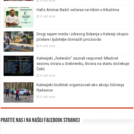
6 sati prije
Hafiz Ammar Bašić večeras na tribini u Kikačima
6 sati prije
Drugi sajam meda i zdravog življenja u Kalesiji okupio
pčelare i ljubitelje domaćih proizvoda
6 sati prije
Kalesijski „federalci“ saznali raspored: Mladost
sezonu otvara u Srebreniku, Bosna na startu dočekuje
Čelić
6 sati prije
Kalesijski biciklisti organizovali eko akciju čišćenja
Pješavice
6 sati prije
Pratite nas i na našoj facebook stranici