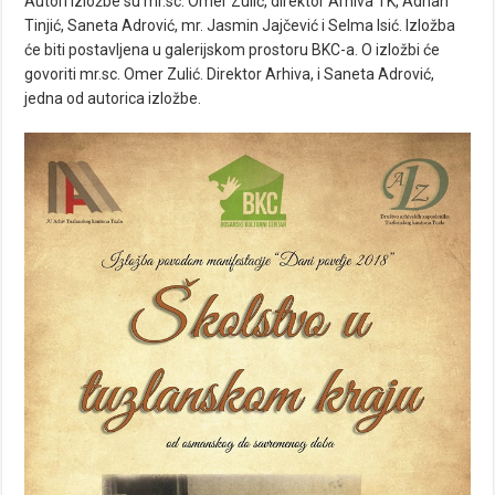
Autori izložbe su mr.sc. Omer Zulić, direktor Arhiva TK, Adnan
Tinjić, Saneta Adrović, mr. Jasmin Jajčević i Selma Isić. Izložba
će biti postavljena u galerijskom prostoru BKC-a. O izložbi će
govoriti mr.sc. Omer Zulić. Direktor Arhiva, i Saneta Adrović,
jedna od autorica izložbe.