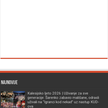
Najnovije
Kalesijsko ljeto 2026 | Uživanje za sve
generacije: Šarenko zabavio mališane, odrasli
uživali na “Igranci kod nekad” uz nastup KUD-
ova