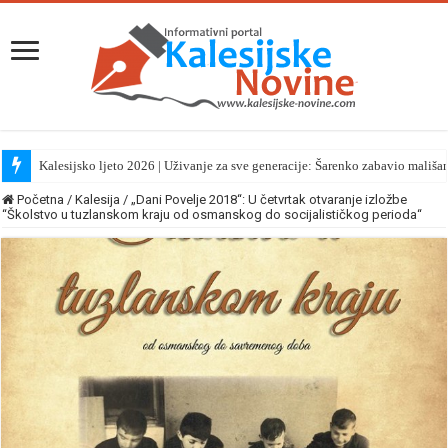
Kalesijsko ljeto 2026 | Uživanje za sve generacije: Šarenko zabavio mališa
Početna
/
Kalesija
/
„Dani Povelje 2018“: U četvrtak otvaranje izložbe
“Školstvo u tuzlanskom kraju od osmanskog do socijalističkog perioda“