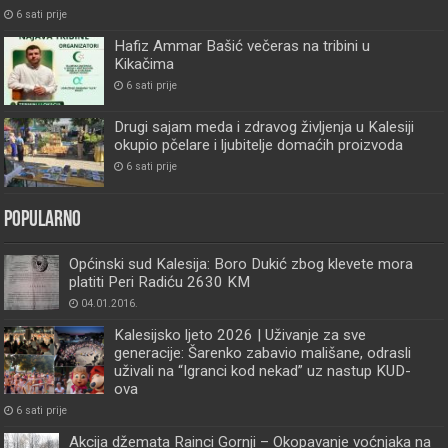
6 sati prije
Hafiz Ammar Bašić večeras na tribini u
Kikačima
6 sati prije
Drugi sajam meda i zdravog življenja u Kalesiji
okupio pčelare i ljubitelje domaćih proizvoda
6 sati prije
Popularno
Općinski sud Kalesija: Boro Dukić zbog klevete mora
platiti Peri Radiću 2630 KM
04.01.2016.
Kalesijsko ljeto 2026 | Uživanje za sve
generacije: Šarenko zabavio mališane, odrasli
uživali na “Igranci kod nekad” uz nastup KUD-
ova
6 sati prije
Akcija džemata Rainci Gornji – Okopavanje voćnjaka na