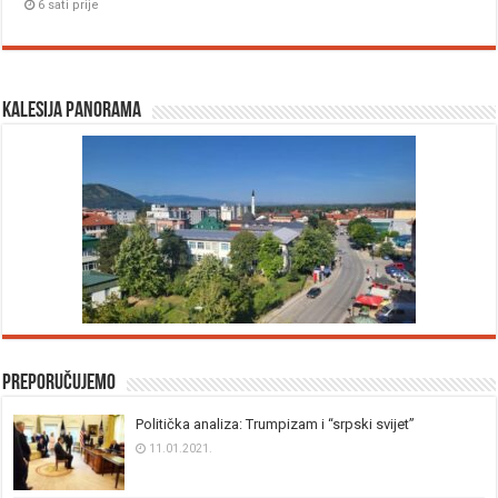
6 sati prije
Kalesija panorama
Preporučujemo
Politička analiza: Trumpizam i “srpski svijet”
11.01.2021.