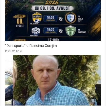
“Dani sporta” u Raincima Gornjim
21 sat prije