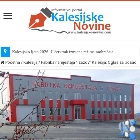
Kalesijsko ljeto 2026: U četvrtak izmjena režima saobraćaja
Početna
/
Kalesija
/
Fabrika namještaja “Izazov” Kalesija: Oglas za posao