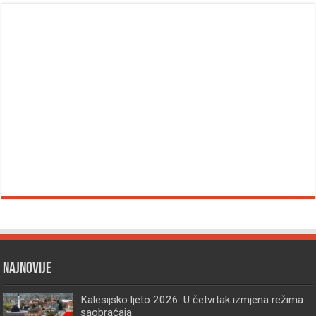
Najnovije
Kalesijsko ljeto 2026: U četvrtak izmjena režima
saobraćaja