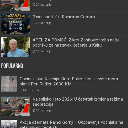
21 sat prije
“Dani sporta” u Raincima Gornjim
21 sat prije
APEL ZA POMOĆ: Zikret Zahirović treba našu
podršku za nastavak liječenja u Kairu
21 sat prije
Popularno
Općinski sud Kalesija: Boro Dukić zbog klevete mora
platiti Peri Radiću 2630 KM
04.01.2016.
Kalesijsko ljeto 2026: U četvrtak izmjena režima
saobraćaja
21 sat prije
Akcija džemata Rainci Gornji – Okopavanje voćnjaka na
vakufskom zemljištu