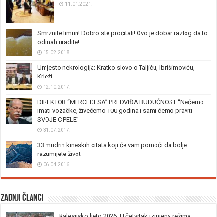
11.01.2021.
Smrznite limun! Dobro ste pročitali! Ovo je dobar razlog da to
odmah uradite!
15.02.2018.
Umjesto nekrologija: Kratko slovo o Taljiću, Ibrišimoviću,
Krleži…
12.10.2017.
DIREKTOR “MERCEDESA” PREDVIĐA BUDUĆNOST “Nećemo
imati vozačke, živećemo 100 godina i sami ćemo praviti
SVOJE CIPELE”
31.07.2017.
33 mudrih kineskih citata koji će vam pomoći da bolje
razumijete život
06.04.2016.
Zadnji članci
Kalesijsko ljeto 2026: U četvrtak izmjena režima