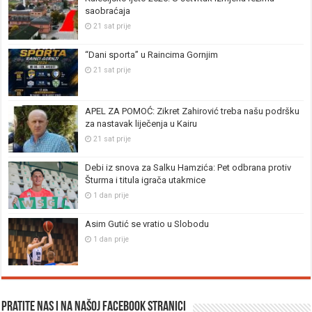
saobraćaja
21 sat prije
“Dani sporta” u Raincima Gornjim
21 sat prije
APEL ZA POMOĆ: Zikret Zahirović treba našu podršku
za nastavak liječenja u Kairu
21 sat prije
Debi iz snova za Salku Hamzića: Pet odbrana protiv
Šturma i titula igrača utakmice
1 dan prije
Asim Gutić se vratio u Slobodu
1 dan prije
Pratite nas i na našoj facebook stranici