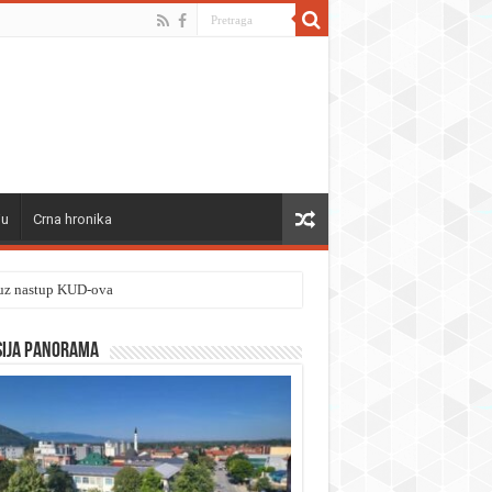
ju
Crna hronika
” uz nastup KUD-ova
sija panorama