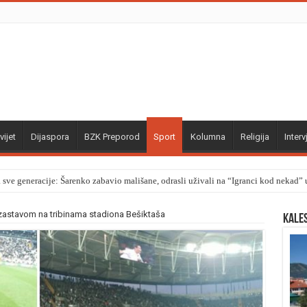
vijet
Dijaspora
BZK Preporod
Sport
Kolumna
Religija
Interv
a sve generacije: Šarenko zabavio mališane, odrasli uživali na “Igranci kod nekad
zastavom na tribinama stadiona Bešiktaša
Kale