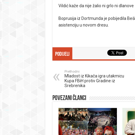
Vildić kaže da nije žalio ni grlo ni dlanove
Boprusija iz Dortmunda je pobijedila Bešik
asistenciju u novom dresu.
Podijeli
Prethodni
Mladost iz Kikača igra utakmicu
Kupa FBiH protiv Gradine iz
Srebrenika
Povezani članci