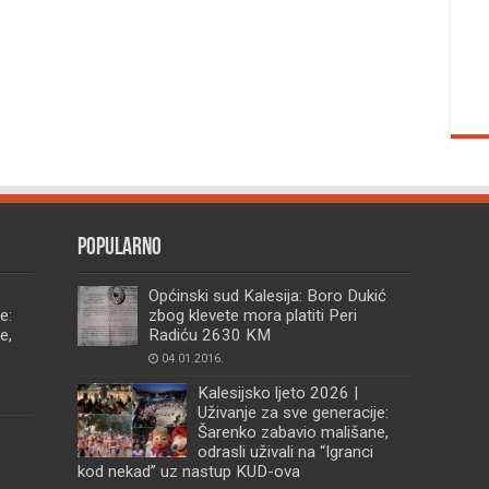
Popularno
Općinski sud Kalesija: Boro Dukić
e:
zbog klevete mora platiti Peri
e,
Radiću 2630 KM
04.01.2016.
Kalesijsko ljeto 2026 |
Uživanje za sve generacije:
Šarenko zabavio mališane,
odrasli uživali na “Igranci
kod nekad” uz nastup KUD-ova