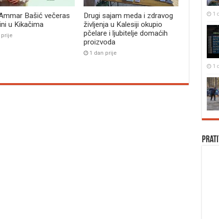
1 
 Ammar Bašić večeras
Drugi sajam meda i zdravog
bini u Kikačima
življenja u Kalesiji okupio
pčelare i ljubitelje domaćih
 prije
proizvoda
1 dan prije
1 
Prati