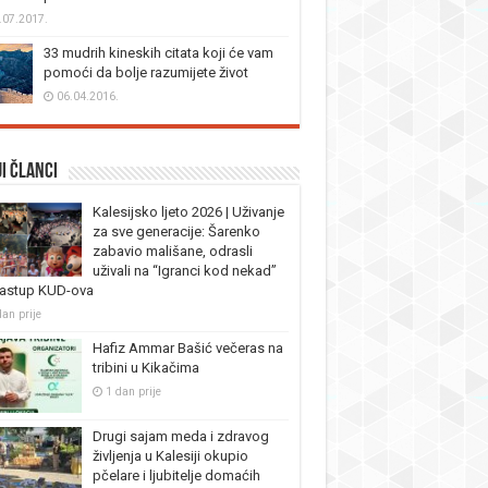
.07.2017.
33 mudrih kineskih citata koji će vam
pomoći da bolje razumijete život
06.04.2016.
i članci
Kalesijsko ljeto 2026 | Uživanje
za sve generacije: Šarenko
zabavio mališane, odrasli
uživali na “Igranci kod nekad”
nastup KUD-ova
dan prije
Hafiz Ammar Bašić večeras na
tribini u Kikačima
1 dan prije
Drugi sajam meda i zdravog
življenja u Kalesiji okupio
pčelare i ljubitelje domaćih