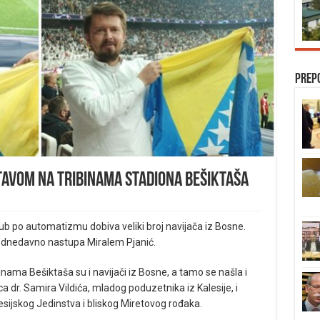
Prep
tavom na tribinama stadiona Bešiktaša
 klub po automatizmu dobiva veliki broj navijača iz Bosne.
i odnedavno nastupa Miralem Pjanić.
inama Bešiktaša su i navijači iz Bosne, a tamo se našla i
 dr. Samira Vildića, mladog poduzetnika iz Kalesije, i
esijskog Jedinstva i bliskog Miretovog rođaka.