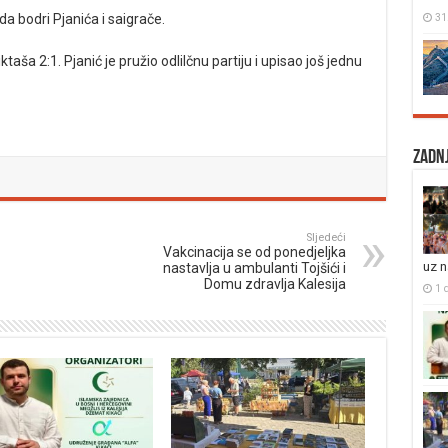
31
 da bodri Pjanića i saigrače.
taša 2:1. Pjanić je pružio odlilčnu partiju i upisao još jednu
Zadnj
Sljedeći
Vakcinacija se od ponedjeljka
uz 
nastavlja u ambulanti Tojšići i
Domu zdravlja Kalesija
1 