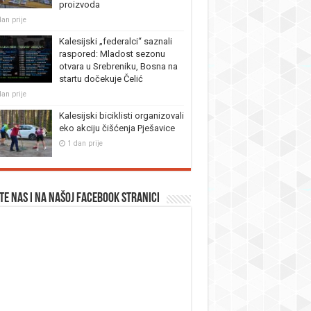
proizvoda
dan prije
Kalesijski „federalci“ saznali
raspored: Mladost sezonu
otvara u Srebreniku, Bosna na
startu dočekuje Čelić
dan prije
Kalesijski biciklisti organizovali
eko akciju čišćenja Pješavice
1 dan prije
te nas i na našoj facebook stranici