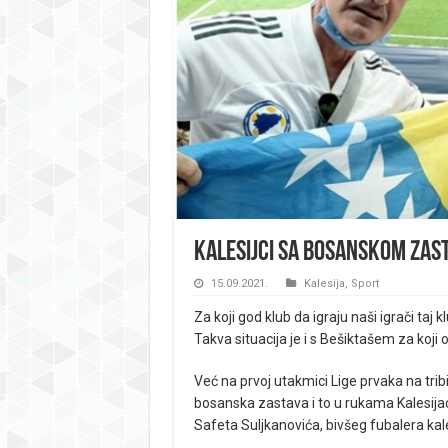
Kalesijci sa bosanskom zas
15.09.2021.
Kalesija
,
Sport
Za koji god klub da igraju naši igrači taj
Takva situacija je i s Bešiktašem za koj
Već na prvoj utakmici Lige prvaka na trib
bosanska zastava i to u rukama Kalesijaca
Safeta Suljkanovića, bivšeg fubalera kal