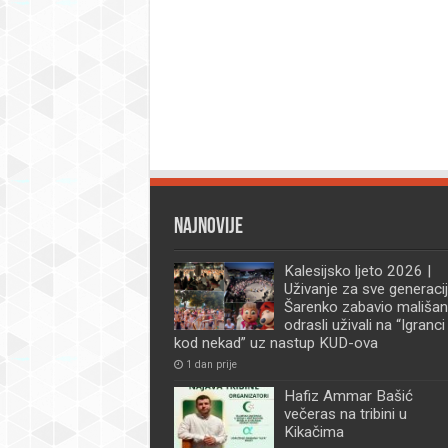
Najnovije
Kalesijsko ljeto 2026 |
Uživanje za sve generacij
Šarenko zabavio mališan
odrasli uživali na “Igranci
kod nekad” uz nastup KUD-ova
1 dan prije
Hafiz Ammar Bašić
večeras na tribini u
Kikačima