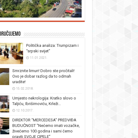
oručujemo
Politička analiza: Trumpizam i
“srpski svijet”
11.01.2021.
Smrznite limun! Dobro ste pročitali!
Ovo je dobar razlog da to odmah
uradite!
15.02.2018.
Umjesto nekrologija: Kratko slovo o
Taljiću, Ibrišimoviću, Krleži…
12.10.2017.
DIREKTOR “MERCEDESA” PREDVIĐA
BUDUĆNOST “Nećemo imati vozačke,
živećemo 100 godina i sami ćemo
praviti SVOJE CIPELE”