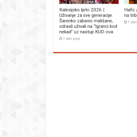
Kalesijsko ljeto 2026 |
Hafiz
Uživanje za sve generacije:
na tri
Šarenko zabavio mališane,
1 dan
odrasli uživali na “Igranci kod
nekad” uz nastup KUD-ova
1 dan prije