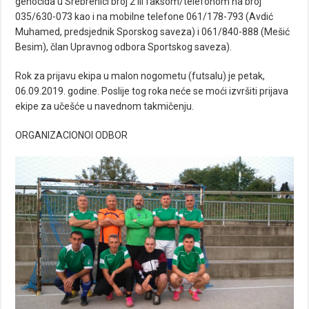
genocida u Srebrenici broj 2 ili faksom/telefonom na broj
035/630-073 kao i na mobilne telefone 061/178-793 (Avdić
Muhamed, predsjednik Sporskog saveza) i 061/840-888 (Mešić
Besim), član Upravnog odbora Sportskog saveza).
Rok za prijavu ekipa u malon nogometu (futsalu) je petak,
06.09.2019. godine. Poslije tog roka neće se moći izvršiti prijava
ekipe za učešće u navednom takmičenju.
ORGANIZACIONOI ODBOR