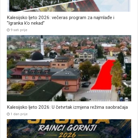
Kalesijsko ljeto 2026: večeras program za najmlađe i
“Igranka k’o nekad”
9 sati prije
Kalesijsko ljeto 2026: U četvrtak izmjena režima saobraćaja
1 dan prije