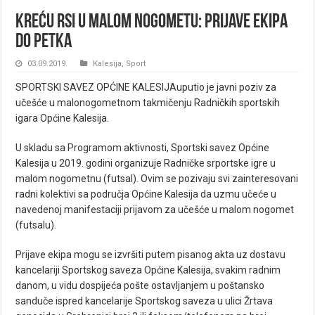
Kreću RSI u malom nogometu: Prijave ekipa
do petka
03.09.2019.
Kalesija
,
Sport
SPORTSKI SAVEZ OPĆINE KALESIJAuputio je javni poziv za
učešće u malonogometnom takmičenju Radničkih sportskih
igara Općine Kalesija.
U skladu sa Programom aktivnosti, Sportski savez Općine
Kalesija u 2019. godini organizuje Radničke srportske igre u
malom nogometnu (futsal). Ovim se pozivaju svi zainteresovani
radni kolektivi sa područja Općine Kalesija da uzmu učeće u
navedenoj manifestaciji prijavom za učešće u malom nogomet
(futsalu).
Prijave ekipa mogu se izvršiti putem pisanog akta uz dostavu
kancelariji Sportskog saveza Općine Kalesija, svakim radnim
danom, u vidu dospijeća pošte ostavljanjem u poštansko
sanduče ispred kancelarije Sportskog saveza u ulici Žrtava