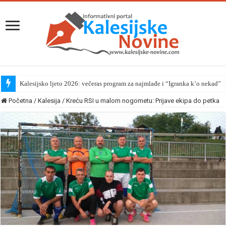
Kalesijsko ljeto 2026: večeras program za najmlađe i “Igranka k’o nekad”
Početna
/
Kalesija
/
Kreću RSI u malom nogometu: Prijave ekipa do petka