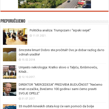
Preporučujemo
Politička analiza: Trumpizam i “srpski svijet”
11.01.2021.
Smrznite limun! Dobro ste pročitali! Ovo je dobar razlog da to
odmah uradite!
15.02.2018.
Umjesto nekrologija: Kratko slovo o Taljiću, Ibrišimoviću,
Krleži…
12.10.2017.
DIREKTOR “MERCEDESA” PREDVIĐA BUDUĆNOST “Nećemo
imati vozačke, živećemo 100 godina i sami ćemo praviti
SVOJE CIPELE”
31.07.2017.
33 mudrih kineskih citata koji će vam pomoći da bolje