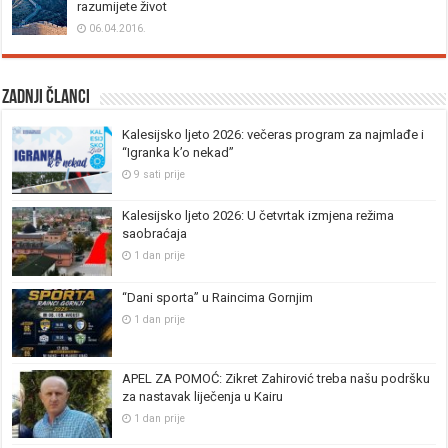
razumijete život
06.04.2016.
Zadnji članci
Kalesijsko ljeto 2026: večeras program za najmlađe i
“Igranka k’o nekad”
9 sati prije
Kalesijsko ljeto 2026: U četvrtak izmjena režima
saobraćaja
1 dan prije
“Dani sporta” u Raincima Gornjim
1 dan prije
APEL ZA POMOĆ: Zikret Zahirović treba našu podršku
za nastavak liječenja u Kairu
1 dan prije