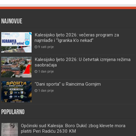
Najnovije
Kalesijsko ljeto 2026: večeras program za
najmlađe i “Igranka k’o nekad”
9 sati prije
Kalesijsko ljeto 2026: U četvrtak izmjena režima
saobraćaja
1 dan prije
“Dani sporta” u Raincima Gornjim
1 dan prije
Popularno
Općinski sud Kalesija: Boro Dukić zbog klevete mora
platiti Peri Radiću 2630 KM