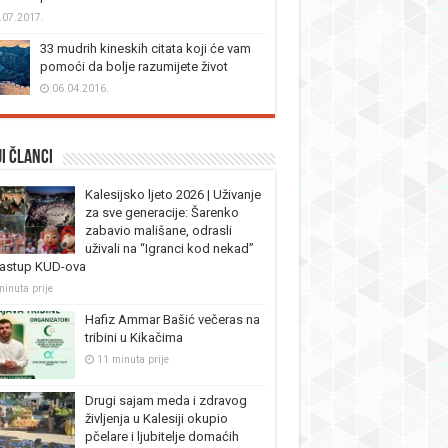
.07.2017.
33 mudrih kineskih citata koji će vam
pomoći da bolje razumijete život
06.04.2016.
i članci
Kalesijsko ljeto 2026 | Uživanje
za sve generacije: Šarenko
zabavio mališane, odrasli
uživali na “Igranci kod nekad”
nastup KUD-ova
minuta prije
Hafiz Ammar Bašić večeras na
tribini u Kikačima
11 minuta prije
Drugi sajam meda i zdravog
življenja u Kalesiji okupio
pčelare i ljubitelje domaćih