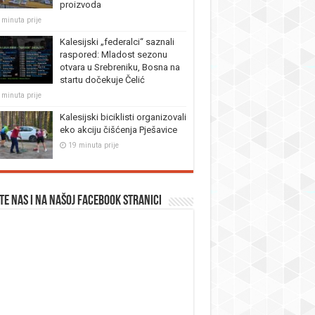
proizvoda
 minuta prije
Kalesijski „federalci“ saznali
raspored: Mladost sezonu
otvara u Srebreniku, Bosna na
startu dočekuje Čelić
 minuta prije
Kalesijski biciklisti organizovali
eko akciju čišćenja Pješavice
19 minuta prije
te nas i na našoj facebook stranici