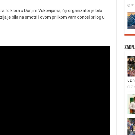
31
 folklora u Donjim Vukovijama, čiji organizator je bilo
ija je bila na smotri i ovom prilikom vam donosi prilog u
Zadnj
uz 
7 