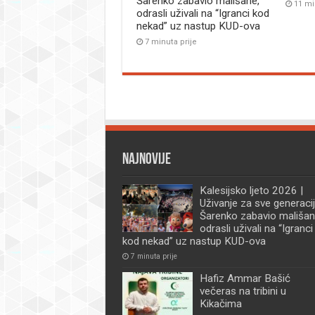
Šarenko zabavio mališane,
11 mi
odrasli uživali na “Igranci kod
nekad” uz nastup KUD-ova
7 minuta prije
Najnovije
Kalesijsko ljeto 2026 |
Uživanje za sve generacij
Šarenko zabavio mališan
odrasli uživali na “Igranci
kod nekad” uz nastup KUD-ova
7 minuta prije
Hafiz Ammar Bašić
večeras na tribini u
Kikačima