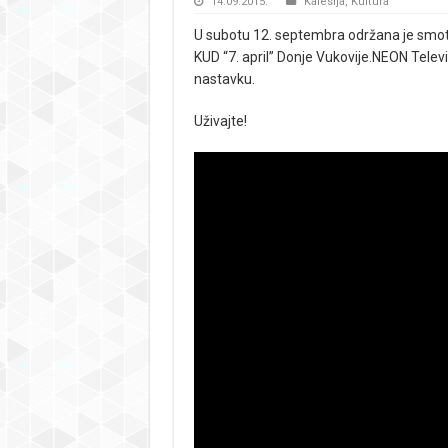
14.09.2015.
Kalesija
,
Kultura
U subotu 12. septembra održana je smotra
KUD “7. april” Donje Vukovije.
NEON Televiz
nastavku.
Uživajte!