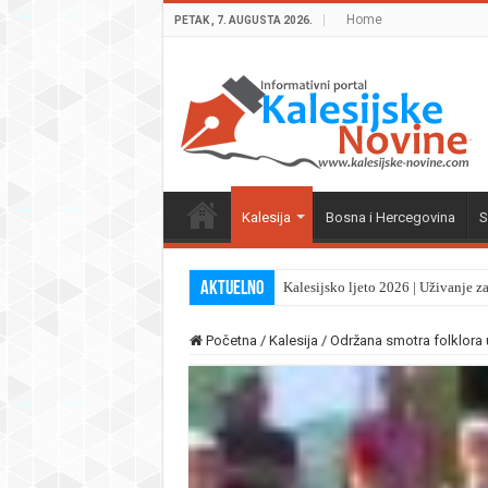
Home
PETAK , 7. AUGUSTA 2026.
Kalesija
Bosna i Hercegovina
S
Aktuelno
Kalesijsko ljeto 2026 | Uživanje z
Početna
/
Kalesija
/
Održana smotra folklora 