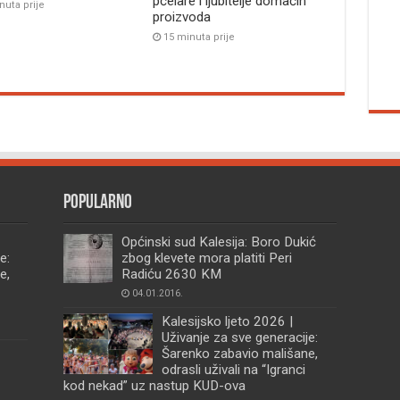
pčelare i ljubitelje domaćih
nuta prije
proizvoda
15 minuta prije
Popularno
Općinski sud Kalesija: Boro Dukić
e:
zbog klevete mora platiti Peri
e,
Radiću 2630 KM
04.01.2016.
Kalesijsko ljeto 2026 |
Uživanje za sve generacije:
Šarenko zabavio mališane,
odrasli uživali na “Igranci
kod nekad” uz nastup KUD-ova