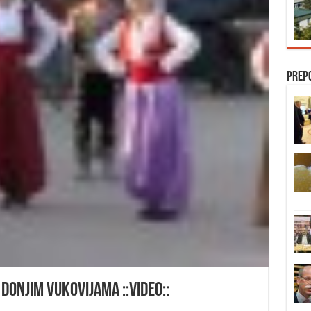
Prep
onjim Vukovijama ::Video::