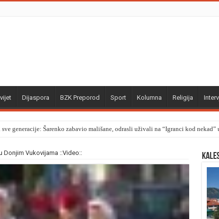
vijet
Dijaspora
BZK Preporod
Sport
Kolumna
Religija
Interv
a sve generacije: Šarenko zabavio mališane, odrasli uživali na “Igranci kod nekad
u Donjim Vukovijama ::Video::
Kale