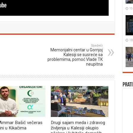
15
18
Sljedeći
Memorijalni centar u Gornjoj
Kalesiji se susreće sa
problemima, pomoć Vlade TK
neupitna
Prati
 Ammar Bašić večeras
Drugi sajam meda i zdravog
bini u Kikačima
življenja u Kalesiji okupio