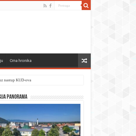
ju
Crna hronika
” uz nastup KUD-ova
sija panorama