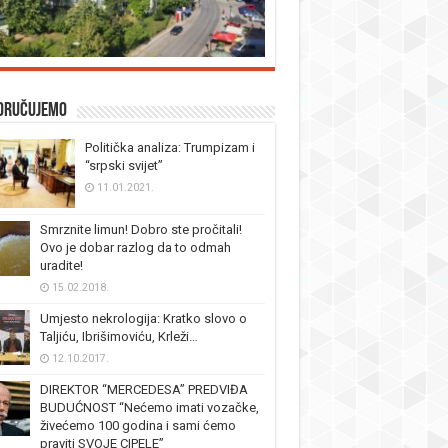
oručujemo
Politička analiza: Trumpizam i
“srpski svijet”
11.01.2021.
Smrznite limun! Dobro ste pročitali!
Ovo je dobar razlog da to odmah
uradite!
15.02.2018.
Umjesto nekrologija: Kratko slovo o
Taljiću, Ibrišimoviću, Krleži…
12.10.2017.
DIREKTOR “MERCEDESA” PREDVIĐA
BUDUĆNOST “Nećemo imati vozačke,
živećemo 100 godina i sami ćemo
praviti SVOJE CIPELE”