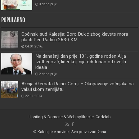
3 dana prije
Popularno
Općinski sud Kalesija: Boro Dukić zbog klevete mora
platiti Peri Radiću 2630 KM
04.01.2016.
Na današnji dan prije 101. godine rođen Alija
Izetbegović, lider koji nije odstupao od svojih
ideala
2 dana prije
Akcija džemata Rainci Gornji – Okopavanje voćnjaka na
vakufskom zemljištu
22.11.2013.
Hosting & Domene & Web aplikacije: Codelab
© Kalesijske novine | Sva prava zadržana