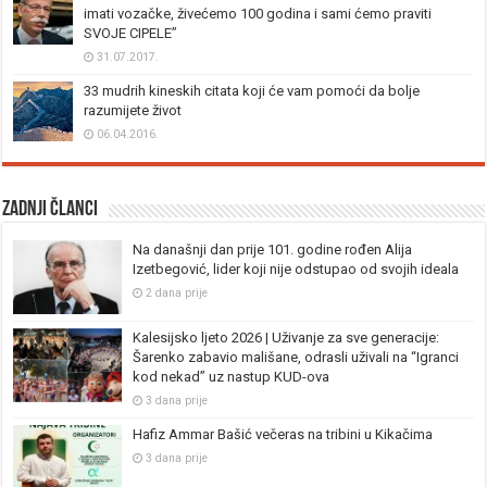
imati vozačke, živećemo 100 godina i sami ćemo praviti
SVOJE CIPELE”
31.07.2017.
33 mudrih kineskih citata koji će vam pomoći da bolje
razumijete život
06.04.2016.
Zadnji članci
Na današnji dan prije 101. godine rođen Alija
Izetbegović, lider koji nije odstupao od svojih ideala
2 dana prije
Kalesijsko ljeto 2026 | Uživanje za sve generacije:
Šarenko zabavio mališane, odrasli uživali na “Igranci
kod nekad” uz nastup KUD-ova
3 dana prije
Hafiz Ammar Bašić večeras na tribini u Kikačima
3 dana prije