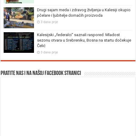
Drugi sajam meda i zdravog življenja u Kalesiji okupio
pčelare i ljubitelje domaćih proizvoda
3 dana prije
Kalesijski „federalci“ saznali raspored: Mladost
sezonu otvara u Srebreniku, Bosna na startu dočekuje
Čelić
3 dana prije
Pratite nas i na našoj facebook stranici