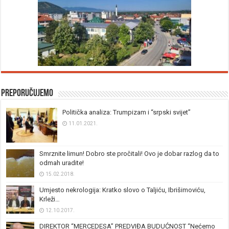
Preporučujemo
Politička analiza: Trumpizam i “srpski svijet”
11.01.2021.
Smrznite limun! Dobro ste pročitali! Ovo je dobar razlog da to
odmah uradite!
15.02.2018.
Umjesto nekrologija: Kratko slovo o Taljiću, Ibrišimoviću,
Krleži…
12.10.2017.
DIREKTOR “MERCEDESA” PREDVIĐA BUDUĆNOST “Nećemo