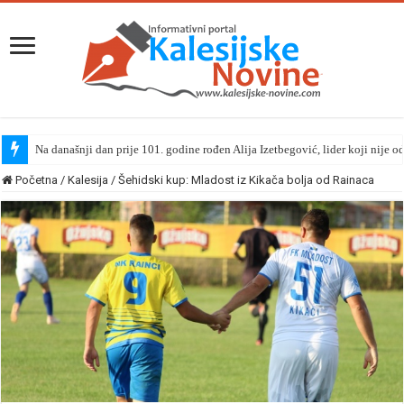
Na današnji dan prije 101. godine rođen Alija Izetbegović, lider koji nije o
Početna
/
Kalesija
/
Šehidski kup: Mladost iz Kikača bolja od Rainaca