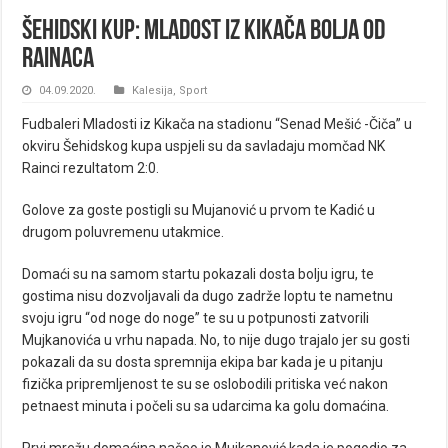
Šehidski kup: Mladost iz Kikača bolja od
Rainaca
04.09.2020.
Kalesija
,
Sport
Fudbaleri Mladosti iz Kikača na stadionu “Senad Mešić -Čiča” u
okviru Šehidskog kupa uspjeli su da savladaju momčad NK
Rainci rezultatom 2:0.
Golove za goste postigli su Mujanović u prvom te Kadić u
drugom poluvremenu utakmice.
Domaći su na samom startu pokazali dosta bolju igru, te
gostima nisu dozvoljavali da dugo zadrže loptu te nametnu
svoju igru “od noge do noge” te su u potpunosti zatvorili
Mujkanovića u vrhu napada. No, to nije dugo trajalo jer su gosti
pokazali da su dosta spremnija ekipa bar kada je u pitanju
fizička pripremljenost te su se oslobodili pritiska već nakon
petnaest minuta i počeli su sa udarcima ka golu domaćina.
Prvi mrežu domaćina načeo je Mujkanović kada je pogodio za