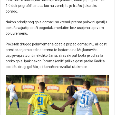
1:0 dok je igrač Rainaca bio na zemlji te je tražio ljekarsku
pomoć.
Nakon primljenog gola domaći su krenuli prema polovini gostiju
pokušavajući postići pogodak, međutim bez uspjeha u prvom
poluvremenu.
Početak drugog poluvremena opet je pripao domaćinu, ali gosti
preskakanjem sredine terena te loptama na Mujkanovića
uspijevaju stvoriti nekoliko šansi, ali svaki put lopta je odlazila
preko gola. Ipak nakon “promašenih” prilika gosti preko Kadića
postižu drugi gol što je i konačan rezultat utakmice.