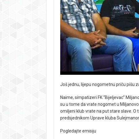
Još jednu, lijepu nogometnu priču pišu zal
Naime, simpatizeri FK “Bijeljevac” Milja
su u tome da vrate nogomet u Miljanovce. 
omiljeni klub vrate na put stare slave. 
predsjednikom Uprave kluba Sulejmano
Pogledajte emisiju