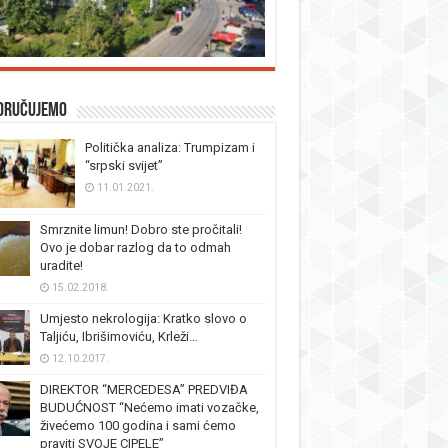
oručujemo
Politička analiza: Trumpizam i
“srpski svijet”
11.01.2021.
Smrznite limun! Dobro ste pročitali!
Ovo je dobar razlog da to odmah
uradite!
15.02.2018.
Umjesto nekrologija: Kratko slovo o
Taljiću, Ibrišimoviću, Krleži…
12.10.2017.
DIREKTOR “MERCEDESA” PREDVIĐA
BUDUĆNOST “Nećemo imati vozačke,
živećemo 100 godina i sami ćemo
praviti SVOJE CIPELE”