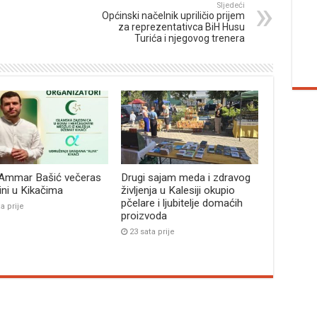
Sljedeći
Općinski načelnik upriličio prijem
za reprezentativca BiH Husu
Turića i njegovog trenera
 Ammar Bašić večeras
Drugi sajam meda i zdravog
bini u Kikačima
življenja u Kalesiji okupio
pčelare i ljubitelje domaćih
a prije
proizvoda
23 sata prije