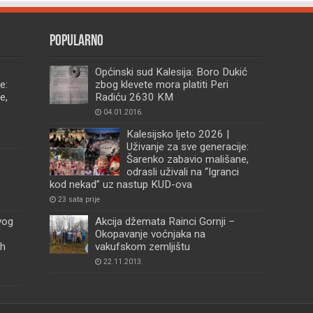
Popularno
Općinski sud Kalesija: Boro Dukić
e:
zbog klevete mora platiti Peri
e,
Radiću 2630 KM
04.01.2016.
Kalesijsko ljeto 2026 |
Uživanje za sve generacije:
Šarenko zabavio mališane,
odrasli uživali na “Igranci
kod nekad” uz nastup KUD-ova
23 sata prije
vog
Akcija džemata Rainci Gornji –
Okopavanje voćnjaka na
ih
vakufskom zemljištu
22.11.2013.