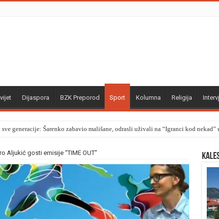
vijet
Dijaspora
BZK Preporod
Sport
Kolumna
Religija
Interv
a sve generacije: Šarenko zabavio mališane, odrasli uživali na “Igranci kod nekad
ro Aljukić gosti emisije “TIME OUT”
Kale