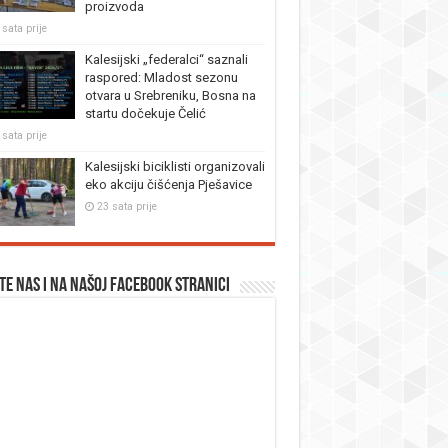
proizvoda
 sata prije
Kalesijski „federalci“ saznali
raspored: Mladost sezonu
otvara u Srebreniku, Bosna na
startu dočekuje Čelić
 sata prije
Kalesijski biciklisti organizovali
eko akciju čišćenja Pješavice
23 sata prije
te nas i na našoj facebook stranici