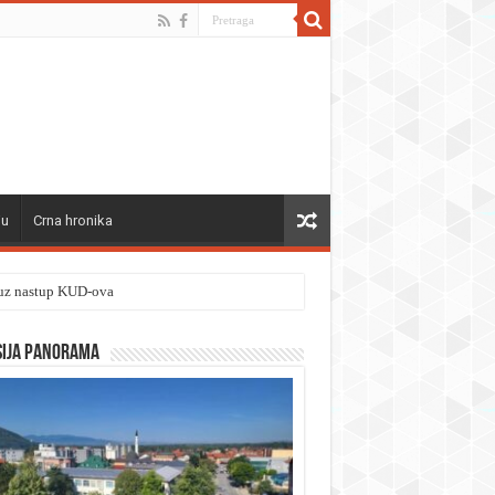
ju
Crna hronika
” uz nastup KUD-ova
sija panorama