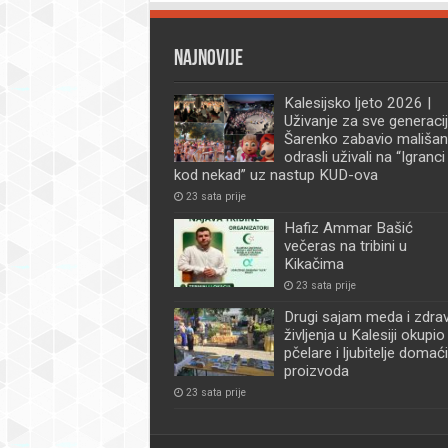
Najnovije
Kalesijsko ljeto 2026 |
Uživanje za sve generacij
Šarenko zabavio mališan
odrasli uživali na “Igranci
kod nekad” uz nastup KUD-ova
23 sata prije
Hafiz Ammar Bašić
večeras na tribini u
Kikačima
23 sata prije
Drugi sajam meda i zdra
življenja u Kalesiji okupio
pčelare i ljubitelje domać
proizvoda
23 sata prije