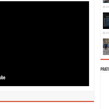
23
23
Prati