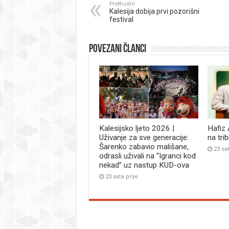
Prethodni
Kalesija dobija prvi pozorišni
festival
Povezani članci
Kalesijsko ljeto 2026 |
Hafiz
Uživanje za sve generacije:
na tri
Šarenko zabavio mališane,
23 sat
odrasli uživali na “Igranci kod
nekad” uz nastup KUD-ova
23 sata prije