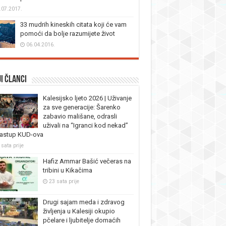
.07.2017.
33 mudrih kineskih citata koji će vam
pomoći da bolje razumijete život
06.04.2016.
i članci
Kalesijsko ljeto 2026 | Uživanje
za sve generacije: Šarenko
zabavio mališane, odrasli
uživali na “Igranci kod nekad”
nastup KUD-ova
 sata prije
Hafiz Ammar Bašić večeras na
tribini u Kikačima
23 sata prije
Drugi sajam meda i zdravog
življenja u Kalesiji okupio
pčelare i ljubitelje domaćih