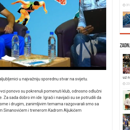
31
Zadnj
uz 
jubljenici u najvažniju sporednu stvar na svijetu.
23
novci ponovo su pokrenuli pomenuti klub, odnosno odlučni
Za sada dobro im ide. Igrači i navijači su se potrudili da
O tome i drugim, zanimljivim temama razgovarali smo sa
m Sinanovićem i trenerom Kadrom Aljukićem