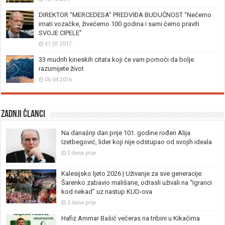
DIREKTOR “MERCEDESA” PREDVIĐA BUDUĆNOST “Nećemo
imati vozačke, živećemo 100 godina i sami ćemo praviti
SVOJE CIPELE”
31.07.2017.
33 mudrih kineskih citata koji će vam pomoći da bolje
razumijete život
06.04.2016.
Zadnji članci
Na današnji dan prije 101. godine rođen Alija
Izetbegović, lider koji nije odstupao od svojih ideala
2 dana prije
Kalesijsko ljeto 2026 | Uživanje za sve generacije:
Šarenko zabavio mališane, odrasli uživali na “Igranci
kod nekad” uz nastup KUD-ova
3 dana prije
Hafiz Ammar Bašić večeras na tribini u Kikačima