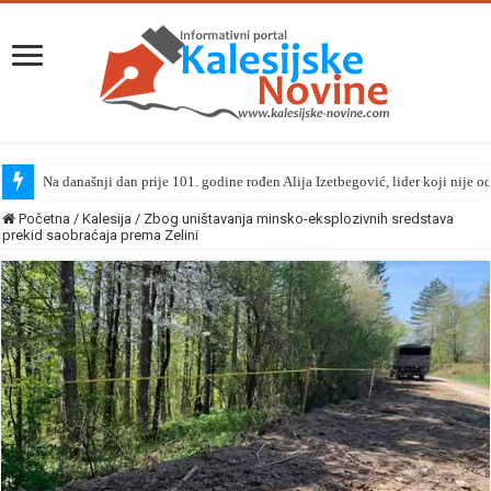
Na današnji dan prije 101. godine rođen Alija Izetbegović, lider koji nije o
Početna
/
Kalesija
/
Zbog uništavanja minsko-eksplozivnih sredstava
prekid saobraćaja prema Zelini