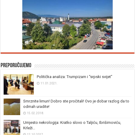
Preporučujemo
Politička analiza: Trumpizam i “srpski svijet”
11.01.2021.
Smrznite limun! Dobro ste pročitali! Ovo je dobar razlog da to
odmah uradite!
15.02.2018.
Umjesto nekrologija: Kratko slovo o Taljiću, Ibrišimoviću,
Krleži…
12.10.2017.