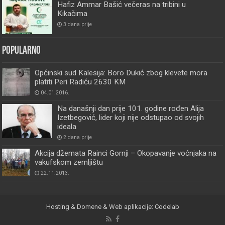
Hafiz Ammar Bašić večeras na tribini u
Kikačima
3 dana prije
Popularno
Općinski sud Kalesija: Boro Dukić zbog klevete mora
platiti Peri Radiću 2630 KM
04.01.2016.
Na današnji dan prije 101. godine rođen Alija
Izetbegović, lider koji nije odstupao od svojih
ideala
2 dana prije
Akcija džemata Rainci Gornji – Okopavanje voćnjaka na
vakufskom zemljištu
22.11.2013.
Hosting & Domene & Web aplikacije: Codelab