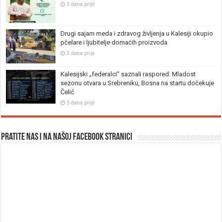
3 dana prije
Drugi sajam meda i zdravog življenja u Kalesiji okupio
pčelare i ljubitelje domaćih proizvoda
3 dana prije
Kalesijski „federalci“ saznali raspored: Mladost
sezonu otvara u Srebreniku, Bosna na startu dočekuje
Čelić
3 dana prije
Pratite nas i na našoj facebook stranici