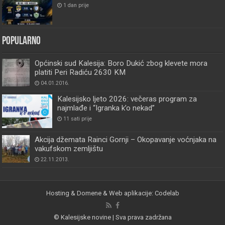
1 dan prije
Popularno
Općinski sud Kalesija: Boro Dukić zbog klevete mora
platiti Peri Radiću 2630 KM
04.01.2016.
Kalesijsko ljeto 2026: večeras program za
najmlađe i “Igranka k’o nekad”
11 sati prije
Akcija džemata Rainci Gornji – Okopavanje voćnjaka na
vakufskom zemljištu
22.11.2013.
Hosting & Domene & Web aplikacije: Codelab
© Kalesijske novine | Sva prava zadržana