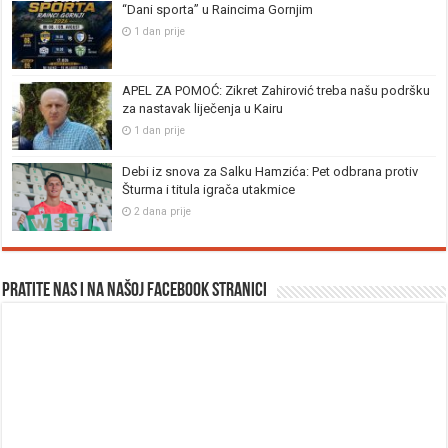
“Dani sporta” u Raincima Gornjim
1 dan prije
APEL ZA POMOĆ: Zikret Zahirović treba našu podršku
za nastavak liječenja u Kairu
1 dan prije
Debi iz snova za Salku Hamzića: Pet odbrana protiv
Šturma i titula igrača utakmice
2 dana prije
Pratite nas i na našoj facebook stranici