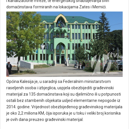
i kanalizacione mreže, te energetskog snabdijevanja svih
domaćinstava formiranih na lokacijama Zates i Memići.
Općina Kalesija je, u saradnji sa Federalnim ministarstvom
raseljenih osoba i izbjeglica, uspjela obezbijediti građevinski
materijal za 135 domaćinstava koji su djelimično ili u potpunosti
ostali bez stambenih objekata usljed elementarne nepogode iz
2014. godine. Vrijednost obezbijeđenog građevinskog materijala
je oko 2,2 miliona KM, čija isporuka je u toku i veliki broj korisnika
je ovih dana preuzeo građevinski materijal.