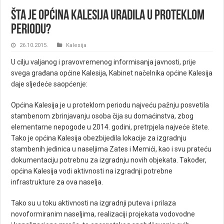
Šta je Općina Kalesija uradila u proteklom
periodu?
26.10.2015.
Kalesija
U cilju valjanog i pravovremenog informisanja javnosti, prije
svega građana općine Kalesija, Kabinet načelnika općine Kalesija
daje sljedeće saopćenje:
Općina Kalesija je u proteklom periodu najveću pažnju posvetila
stambenom zbrinjavanju osoba čija su domaćinstva, zbog
elementarne nepogode u 2014. godini, pretrpjela najveće štete.
Tako je općina Kalesija obezbijedila lokacije za izgradnju
stambenih jedinica u naseljima Zates i Memići, kao i svu prateću
dokumentaciju potrebnu za izgradnju novih objekata. Također,
općina Kalesija vodi aktivnosti na izgradnji potrebne
infrastrukture za ova naselja.
Tako su u toku aktivnosti na izgradnji puteva i prilaza
novoformiranim naseljima, realizaciji projekata vodovodne