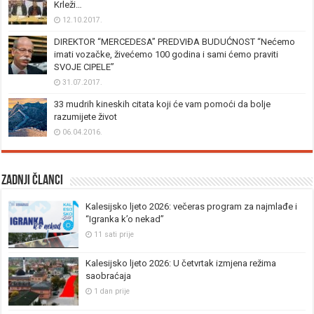
Krleži…
12.10.2017.
DIREKTOR “MERCEDESA” PREDVIĐA BUDUĆNOST “Nećemo
imati vozačke, živećemo 100 godina i sami ćemo praviti
SVOJE CIPELE”
31.07.2017.
33 mudrih kineskih citata koji će vam pomoći da bolje
razumijete život
06.04.2016.
Zadnji članci
Kalesijsko ljeto 2026: večeras program za najmlađe i
“Igranka k’o nekad”
11 sati prije
Kalesijsko ljeto 2026: U četvrtak izmjena režima
saobraćaja
1 dan prije