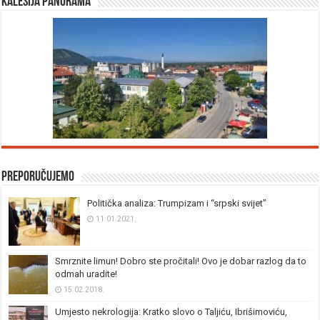
Kalesija panorama
Preporučujemo
Politička analiza: Trumpizam i “srpski svijet”
11.01.2021.
Smrznite limun! Dobro ste pročitali! Ovo je dobar razlog da to
odmah uradite!
15.02.2018.
Umjesto nekrologija: Kratko slovo o Taljiću, Ibrišimoviću,