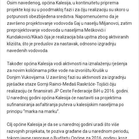
Osim navedenog, općina Kalesija, u kontinuitetu priprema
projekte koji su u poodmakloj fazi i za čiju realizaciju su skoro u
potpunosti obezbijeđena sredstva. Napomenućemo da je
završeno projektovanje vodovoda Gaj u naselju Miljanovci, zatim
preprojektovanje vodovoda u naseljima Meškovići i
Kundakovići/Kikači čija je realizacija bila upitna zbog aktiviranih
klizišta, što je preduslov za nastavak, odnosno izgradnju
navedenih vodovoda.
Također općina Kalesija vodi aktivnosti na iznalaženju rješenja
za novim količinama pitke vode na izvorištu Krušik u
Donjim Vukovijama. U završnoj fazi su aktivnosti za izgradnju
pješačke staze Gornji Rainci-Međaš Raskršće-Tojšići čiju
realizaciju će finansirati JP Ceste Federacije BiH u 2016. godini.
U narednoj godini općina Kalesija će nastaviti sa projektima
sufinansiranja asfaltiranja puteva u kalesijskim naseljima po
principu “marka na marku”.
Cilj općine Kalesija je da se u narednoj godini uradi što više
razvojnih projekata, te poziva građane da u narednom periodu,
tokom javne rasprave o Budžetu Općine za 2016. godinu, kroz