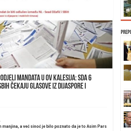
Prep
odjeli mandata u OV Kalesija: SDA 6
SBiH čekaju glasove iz dijaspore i
.
h manjina, a već sinoć je bilo poznato da je to Asim Pars