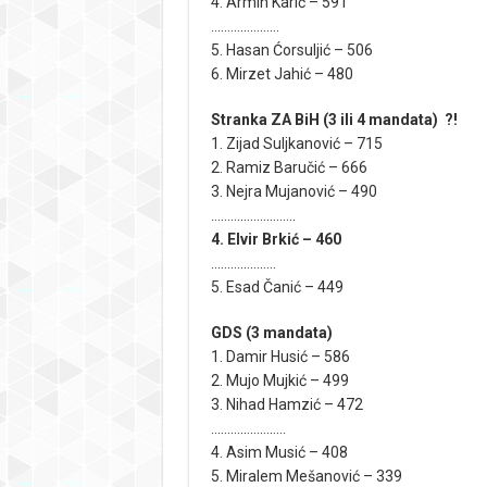
4. Armin Karić – 591
…………………
5. Hasan Ćorsuljić – 506
6. Mirzet Jahić – 480
Stranka ZA BiH (3 ili 4 mandata) ?!
1. Zijad Suljkanović – 715
2. Ramiz Baručić – 666
3. Nejra Mujanović – 490
……………………..
4. Elvir Brkić – 460
………………..
5. Esad Čanić – 449
GDS (3 mandata)
1. Damir Husić – 586
2. Mujo Mujkić – 499
3. Nihad Hamzić – 472
…………………..
4. Asim Musić – 408
5. Miralem Mešanović – 339