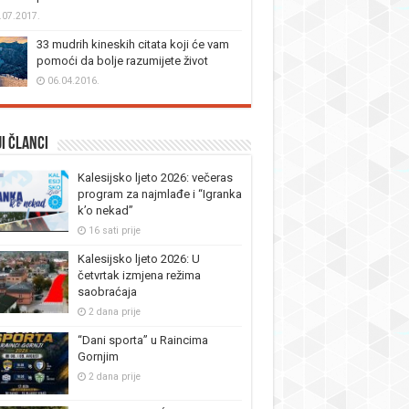
.07.2017.
33 mudrih kineskih citata koji će vam
pomoći da bolje razumijete život
06.04.2016.
i članci
Kalesijsko ljeto 2026: večeras
program za najmlađe i “Igranka
k’o nekad”
16 sati prije
Kalesijsko ljeto 2026: U
četvrtak izmjena režima
saobraćaja
2 dana prije
“Dani sporta” u Raincima
Gornjim
2 dana prije