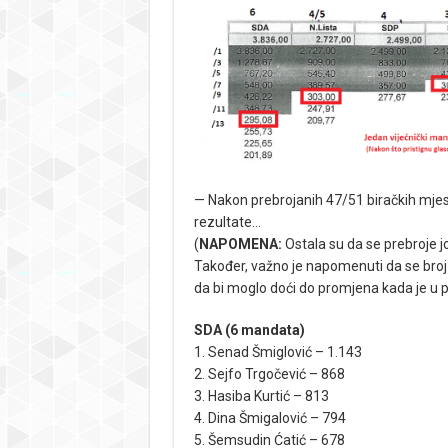
— Nakon prebrojanih 47/51 biračkih mje
rezultate…
(
NAPOMENA:
Ostala su da se prebroje još
Također, važno je napomenuti da se broj 
da bi moglo doći do promjena kada je u pi
SDA (6 mandata)
1. Senad Šmiglović – 1.143
2. Sejfo Trgočević – 868
3. Hasiba Kurtić – 813
4. Dina Šmigalović – 794
5. Šemsudin Ćatić – 678