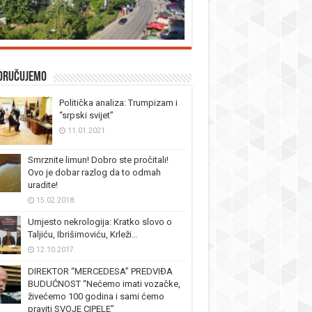
oručujemo
Politička analiza: Trumpizam i
“srpski svijet”
11.01.2021.
Smrznite limun! Dobro ste pročitali!
Ovo je dobar razlog da to odmah
uradite!
15.02.2018.
Umjesto nekrologija: Kratko slovo o
Taljiću, Ibrišimoviću, Krleži…
12.10.2017.
DIREKTOR “MERCEDESA” PREDVIĐA
BUDUĆNOST “Nećemo imati vozačke,
živećemo 100 godina i sami ćemo
praviti SVOJE CIPELE”