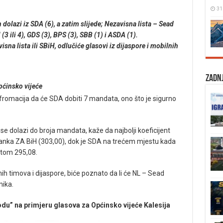
31
h dolazi iz SDA (6), a zatim slijede; Nezavisna lista – Sead
 (3 ili 4), GDS (3), BPS (3), SBB (1) i ASDA (1).
sna lista ili SBiH, odlučiće glasovi iz dijaspore i mobilnih
Zadnj
pćinsko vijeće
nfromacija da će SDA dobiti 7 mandata, ono što je sigurno
 dolazi do broja mandata, kaže da najbolji koeficijent
tranka ZA BiH (303,00), dok je SDA na trećem mjestu kada
ntom 295,08.
ih timova i dijaspore, biće poznato da li će NL – Sead
nika.
” na primjeru glasova za Općinsko vijeće Kalesija