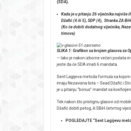
(SDA).
Kada je u pitanju 26 vijećnika najviše i
Džafić (4 ili 5), SDP (4), Stranka ZA BiH
(Ko će dobiti dodatnog vijećnika, Nezavi
timova)
SLIKA 1: Grafikon sa brojem glasova za O
— Iako je nakon izborne večeri poslata i
jeste da će SDA imati 6 mandata.
Sent Lagijeva metoda formula sa kojom se
imaju Nezavisna lista – Sead Džafić i S
je u pitanju “bonus” mandat sa koeficije
Tek nakon što pristignu glasovi od mobiln
Džafić dobiti petog, ili SBiH četvrtog vijeć
POGLEDAJTE “Sent Lagijevu metodu