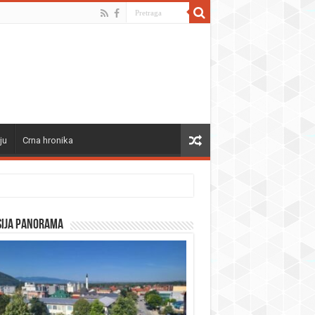
ju
Crna hronika
sija panorama