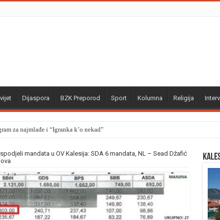
vijet
Dijaspora
BZK Preporod
Sport
Kolumna
Religija
Interv
gram za najmlađe i “Igranka k’o nekad”
aspodjeli mandata u OV Kalesija: SDA 6 mandata, NL – Sead Džafić
Kale
mova