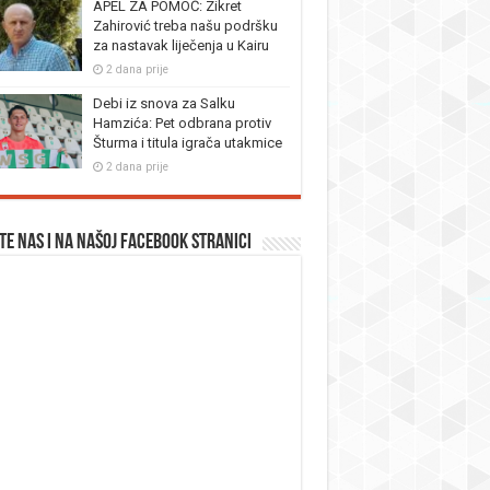
APEL ZA POMOĆ: Zikret
Zahirović treba našu podršku
za nastavak liječenja u Kairu
2 dana prije
Debi iz snova za Salku
Hamzića: Pet odbrana protiv
Šturma i titula igrača utakmice
2 dana prije
te nas i na našoj facebook stranici