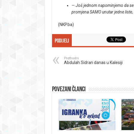
— Još jednom napominjemo da se ra
promjena SAMO unutar jedne liste,
(NKP.ba)
Podijeli
Prethodni
Abdulah Sidran danas u Kalesiji
Povezani članci