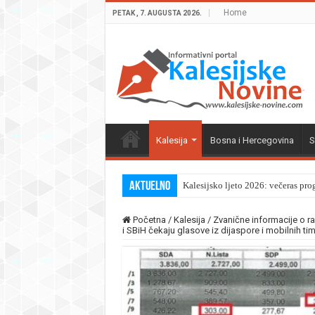
Home
PETAK , 7. AUGUSTA 2026.
Kalesija
Bosna i Hercegovina
S
Aktuelno
Kalesijsko ljeto 2026: večeras pro
Početna
/
Kalesija
/
Zvanične informacije o r
i SBiH čekaju glasove iz dijaspore i mobilnih ti