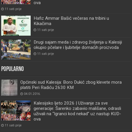
ova
11 sati prije
Hafiz Ammar Bašić večeras na tribini u
Kikačima
11 sati prije
Drugi sajam meda i zdravog življenja u Kalesiji
okupio pčelare i ljubitelje domaćih proizvoda
11 sati prije
Popularno
Općinski sud Kalesija: Boro Dukić zbog klevete mora
platiti Peri Radiću 2630 KM
04.01.2016.
Kalesijsko ljeto 2026 | Uživanje za sve
generacije: Šarenko zabavio mališane, odrasli
uživali na “Igranci kod nekad” uz nastup KUD-
ova
11 sati prije