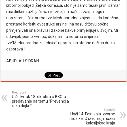
izbornoj pobjedi Željka Komšića, što nije samo težak javni šamar
rasističkim razbijačima i mrziteljina naše države, nego i
upozorenje faktorima tzv. Međunarodne zajednice da konačno
prestane koristiti dvostruke aršine i na našu državu počne
primjenjivati ona pravila i zakone kakve primjenjuje u svojim. Mi
oduvijek jesmo Evropa, dok nam tu notornu činjenicu
tzv.'Međunarodna zajednica’ uporno i na stotine načina drsko
osporava !
ABUDLAH SIDRAN
Prethodni
U četvrtak 18. oktobra u BKC-u
predavanje na temu ”Prevencija
raka dojke”
Sljedeći
Uoči 14. Festivala Izvorne
muzike: O izvornoj muzici
kalesijskog kraja