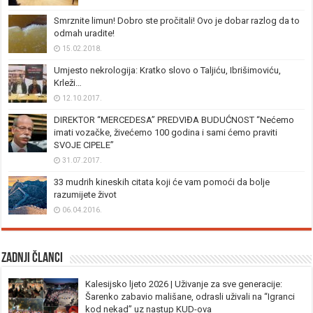
Smrznite limun! Dobro ste pročitali! Ovo je dobar razlog da to
odmah uradite!
15.02.2018.
Umjesto nekrologija: Kratko slovo o Taljiću, Ibrišimoviću,
Krleži…
12.10.2017.
DIREKTOR “MERCEDESA” PREDVIĐA BUDUĆNOST “Nećemo
imati vozačke, živećemo 100 godina i sami ćemo praviti
SVOJE CIPELE”
31.07.2017.
33 mudrih kineskih citata koji će vam pomoći da bolje
razumijete život
06.04.2016.
Zadnji članci
Kalesijsko ljeto 2026 | Uživanje za sve generacije:
Šarenko zabavio mališane, odrasli uživali na “Igranci
kod nekad” uz nastup KUD-ova