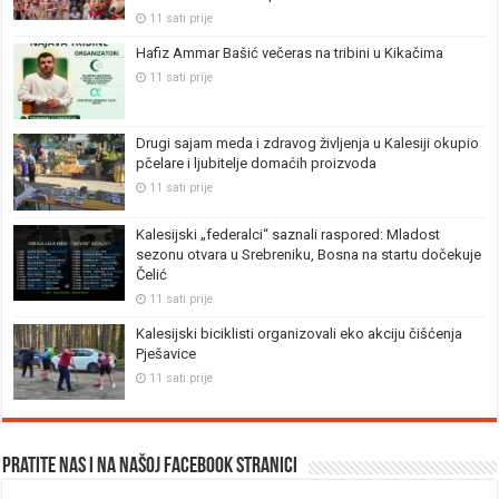
11 sati prije
Hafiz Ammar Bašić večeras na tribini u Kikačima
11 sati prije
Drugi sajam meda i zdravog življenja u Kalesiji okupio
pčelare i ljubitelje domaćih proizvoda
11 sati prije
Kalesijski „federalci“ saznali raspored: Mladost
sezonu otvara u Srebreniku, Bosna na startu dočekuje
Čelić
11 sati prije
Kalesijski biciklisti organizovali eko akciju čišćenja
Pješavice
11 sati prije
Pratite nas i na našoj facebook stranici