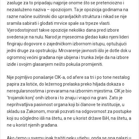
zasluge za to pripadaju najprije onome što se pretenciozno i
nezasluženo naziva – opozicijom. Ta je opozicija godinama na
razne načine suštinski
dio upravljačkih struktura i nikad se nije
sramila sabirati i glođati mrvice spale sa trpeze vlasti.
Vjerodostojnost takve opozicije nekoliko dana pred izbore
svedena je na nulu. Narod je mjesecima gledao kako njeni lideri
fingiraju dogovore o zajedničkom izbornom istupu, optužujući
jedni druge za opstrukciju. Mrcvarenje javnosti išlo je dotle dok u
ogromnoj većini građana nije ubijena i trunka želje da na izbore
iziđe i svojim glasanjem nešto pokuša promijeniti.
Nije pojmljivo ponašanje CIK-a, od afere sa tri i po tone nestalog
papira za listiće, do ležernog prelaska preko hiljada dokaza o
neregularsnostima i prevarama na izbornim mjestima. CIK je bio
‘trojanski konj’ onih izbora i to znaju i vrapci na grani. Zato je
neprihvatljiva pasivnost organa koji bi članove te institucije, u
skladu sa Zakonom, morali pozvati na odgovornost za postupke
koji su očigledno išli na štetu, a ne u korist države BiH, na štetu, a
ne u korist njenih građana.
Ako ćemo u svemu ipak tražiti neku utjehu, onda se ona nalazi u