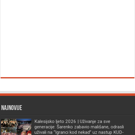
Najnovije
Kalesijsko ljeto 2026 | Uživanje za sve
generacije: Šarenko zabavio mališane, odrasli
uživali na “Igranci kod nekad” uz nastup KUD-