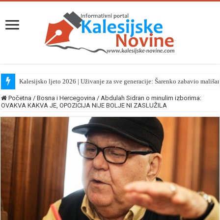
Kalesijsko ljeto 2026 | Uživanje za sve generacije: Šarenko zabavio mališa
Početna
/
Bosna i Hercegovina
/
Abdulah Sidran o minulim izborima:
OVAKVA KAKVA JE, OPOZICIJA NIJE BOLJE NI ZASLUŽILA