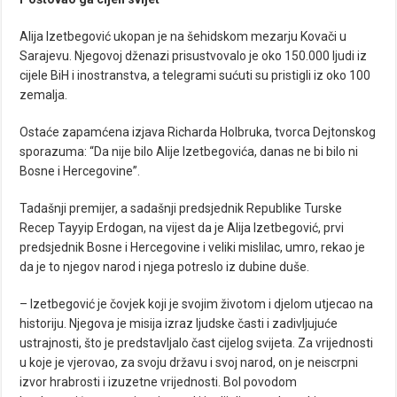
Alija Izetbegović ukopan je na šehidskom mezarju Kovači u
Sarajevu. Njegovoj dženazi prisustvovalo je oko 150.000 ljudi iz
cijele BiH i inostranstva, a telegrami sućuti su pristigli iz oko 100
zemalja.
Ostaće zapamćena izjava Richarda Holbruka, tvorca Dejtonskog
sporazuma: “Da nije bilo Alije Izetbegovića, danas ne bi bilo ni
Bosne i Hercegovine”.
Tadašnji premijer, a sadašnji predsjednik Republike Turske
Recep Tayyip Erdogan, na vijest da je Alija Izetbegović, prvi
predsjednik Bosne i Hercegovine i veliki mislilac, umro, rekao je
da je to njegov narod i njega potreslo iz dubine duše.
– Izetbegović je čovjek koji je svojim životom i djelom utjecao na
historiju. Njegova je misija izraz ljudske časti i zadivljujuće
ustrajnosti, što je predstavljalo čast cijelog svijeta. Za vrijednosti
u koje je vjerovao, za svoju državu i svoj narod, on je neiscrpni
izvor hrabrosti i izuzetne vrijednosti. Bol povodom