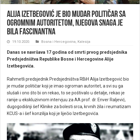
Alija Izetbegović je bio mudar političar sa
ogromnim autoritetom, njegova snaga je
bila fascinantna
19.10.2020.
Bosna i Hercegovina
,
Kalesija
Danas se navršava 17 godina od smrti prvog predsjednika
Predsjedništva Republike Bosne i Hercegovine Alije
Izetbegovića.
Rahmetli predsjednik Predsjedništva RBiH Alija Izetbegović bio
je mudar političar koji je imao ogroman autoritet, a svi su ga
slušali i ono što bi on rekao, to se poštivalo u detalje, rekao je
ranije u ekskluzivnom intervjuu za AA prof. dr. Enver Raljević,
dugogodišnji šef Klinike za bolesti srca, krvnih žila i reumatizam
KCUS-a i šef konzilija koji je liječio Izetbegovića.