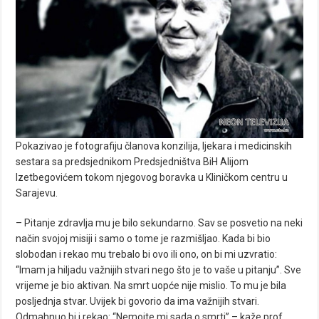
Pokazivao je fotografiju članova konzilija, ljekara i medicinskih
sestara sa predsjednikom Predsjedništva BiH Alijom
Izetbegovićem tokom njegovog boravka u Kliničkom centru u
Sarajevu.
– Pitanje zdravlja mu je bilo sekundarno. Sav se posvetio na neki
način svojoj misiji i samo o tome je razmišljao. Kada bi bio
slobodan i rekao mu trebalo bi ovo ili ono, on bi mi uzvratio:
“Imam ja hiljadu važnijih stvari nego što je to vaše u pitanju”. Sve
vrijeme je bio aktivan. Na smrt uopće nije mislio. To mu je bila
posljednja stvar. Uvijek bi govorio da ima važnijih stvari.
Odmahnuo bi i rekao: “Nemojte mi sada o smrti” – kaže prof.