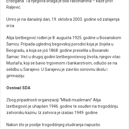
Erdogana. Ta njegova snaga je bila fascinantna – kaže prof.
Raljević.
Umro je na današnji dan, 19. oktobra 2003. godine od zatajenja
srca.
Alija Izetbegović rođen je 8. augusta 1925. godine u Bosanskom
Šamcu. Pripada uglednoj begovskoj porodici koja je živjela u
Beogradu, a koja se još 1868. godine preselila u Bosanski
Šamac. Već u drugoj godini Izetbegovićevog života, njegov otac
Mustafa, koji se bavio trgovinom i bankarstvom, odlučio se na
selidbu u Sarajevo. U Sarajevu je završio osnovnu školu i
gimnaziju.
Osnivač SDA
Zbog pripadnosti organizaciji “Mladi muslimani” Alija
Izetbegović je uhapšen 1946. godine te osuđen na trogodišnju
zatvorsku kaznu. Iz zatvora je izašao 1949. godine.
Nakon što je poslije trogodišnjeg studiranja napustio