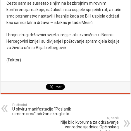
Često sam se susretao s njim na bezbrojnim mirovnim
konferencijama koje, nažalost, nisu uspjele spriječiti rat, a naše
smo poznanstvo nastavili i kasnije kada se BiH uspjela održati
kao samostalna država – istakao je tada Mesić.
I brojni drugi državnici svijeta, regije, ali i zvaničnici u Bosni i
Hercegovini iznijeli su divljenje i poštovanje spram djela koja je
za života učinio Alija Izetbegović.
(Faktor)
Prethodni
U okviru manifestacije “Poslanik
u mom srcu” održan okrugli sto
Sljedeći
Nije bilo kvoruma za održavanje
vanredne sjednice Općinskog