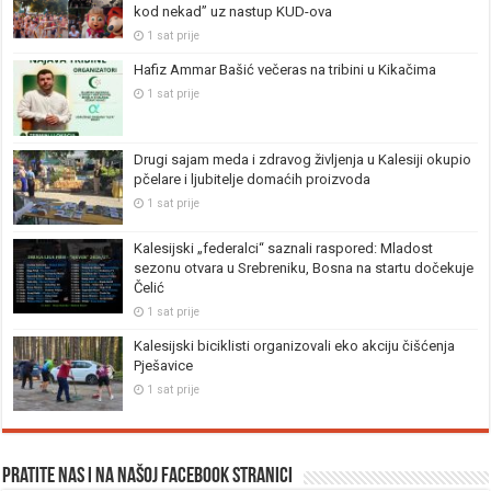
kod nekad” uz nastup KUD-ova
1 sat prije
Hafiz Ammar Bašić večeras na tribini u Kikačima
1 sat prije
Drugi sajam meda i zdravog življenja u Kalesiji okupio
pčelare i ljubitelje domaćih proizvoda
1 sat prije
Kalesijski „federalci“ saznali raspored: Mladost
sezonu otvara u Srebreniku, Bosna na startu dočekuje
Čelić
1 sat prije
Kalesijski biciklisti organizovali eko akciju čišćenja
Pješavice
1 sat prije
Pratite nas i na našoj facebook stranici