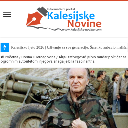
Kalesijsko ljeto 2026 | Uživanje za sve generacije: Šarenko zabavio mališa
Početna
/
Bosna i Hercegovina
/
Alija Izetbegović je bio mudar političar sa
ogromnim autoritetom, njegova snaga je bila fascinantna