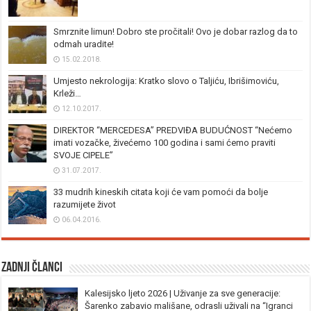
Smrznite limun! Dobro ste pročitali! Ovo je dobar razlog da to
odmah uradite!
15.02.2018.
Umjesto nekrologija: Kratko slovo o Taljiću, Ibrišimoviću,
Krleži…
12.10.2017.
DIREKTOR “MERCEDESA” PREDVIĐA BUDUĆNOST “Nećemo
imati vozačke, živećemo 100 godina i sami ćemo praviti
SVOJE CIPELE”
31.07.2017.
33 mudrih kineskih citata koji će vam pomoći da bolje
razumijete život
06.04.2016.
Zadnji članci
Kalesijsko ljeto 2026 | Uživanje za sve generacije:
Šarenko zabavio mališane, odrasli uživali na “Igranci