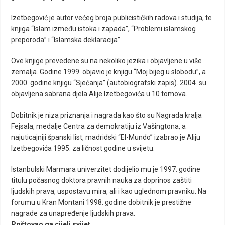
Izetbegović je autor većeg broja publicističkih radova i studija, te
knjiga “Islam između istoka i zapada”, “Problemi islamskog
preporoda” i “Islamska deklaracija”.
Ove knjige prevedene su na nekoliko jezika i objavljene u više
zemalja. Godine 1999. objavio je knjigu “Moj bijeg u slobodu”, a
2000. godine knjigu “Sjećanja” (autobiografski zapis). 2004. su
objavljena sabrana djela Alije Izetbegovića u 10 tomova.
Dobitnik je niza priznanja i nagrada kao što su Nagrada kralja
Fejsala, medalje Centra za demokratiju iz Vašingtona, a
najuticajniji španski list, madridski “El-Mundo” izabrao je Aliju
Izetbegovića 1995. za ličnost godine u svijetu.
Istanbulski Marmara univerzitet dodijelio mu je 1997. godine
titulu počasnog doktora pravnih nauka za doprinos zaštiti
ljudskih prava, uspostavu mira, ali i kao uglednom pravniku. Na
forumu u Kran Montani 1998. godine dobitnik je prestižne
nagrade za unapređenje ljudskih prava.
Poštovao ga cijeli svijet