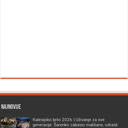
Najnovije
Kalesijsko ljeto 2026 | Uživanje za sve
generacije: Šarenko zabavio mališane, odrasli