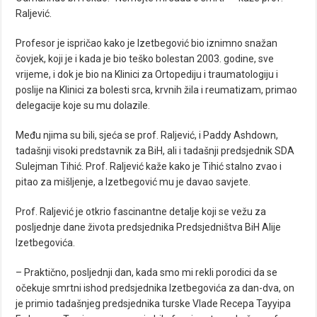
Raljević.
Profesor je ispričao kako je Izetbegović bio iznimno snažan
čovjek, koji je i kada je bio teško bolestan 2003. godine, sve
vrijeme, i dok je bio na Klinici za Ortopediju i traumatologiju i
poslije na Klinici za bolesti srca, krvnih žila i reumatizam, primao
delegacije koje su mu dolazile.
Među njima su bili, sjeća se prof. Raljević, i Paddy Ashdown,
tadašnji visoki predstavnik za BiH, ali i tadašnji predsjednik SDA
Sulejman Tihić. Prof. Raljević kaže kako je Tihić stalno zvao i
pitao za mišljenje, a Izetbegović mu je davao savjete.
Prof. Raljević je otkrio fascinantne detalje koji se vežu za
posljednje dane života predsjednika Predsjedništva BiH Alije
Izetbegovića.
– Praktično, posljednji dan, kada smo mi rekli porodici da se
očekuje smrtni ishod predsjednika Izetbegovića za dan-dva, on
je primio tadašnjeg predsjednika turske Vlade Recepa Tayyipa