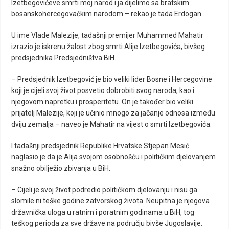
Izetbegovićeve smrti moj narod i ja dijelimo sa bratskim
bosanskohercegovačkim narodom – rekao je tada Erdogan.
U ime Vlade Malezije, tadašnji premijer Muhammed Mahatir
izrazio je iskrenu žalost zbog smrti Alije Izetbegovića, bivšeg
predsjednika Predsjedništva BiH.
– Predsjednik Izetbegović je bio veliki lider Bosne i Hercegovine
koji je cijeli svoj život posvetio dobrobiti svog naroda, kao i
njegovom napretku i prosperitetu. On je također bio veliki
prijatelj Malezije, koji je učinio mnogo za jačanje odnosa između
dviju zemalja – naveo je Mahatir na vijest o smrti Izetbegovića.
I tadašnji predsjednik Republike Hrvatske Stjepan Mesić
naglasio je da je Alija svojom osobnošću i političkim djelovanjem
snažno obilježio zbivanja u BiH.
– Cijeli je svoj život podredio političkom djelovanju i nisu ga
slomile ni teške godine zatvorskog života. Neupitna je njegova
državnička uloga u ratnim i poratnim godinama u BiH, tog
teškog perioda za sve države na području bivše Jugoslavije.