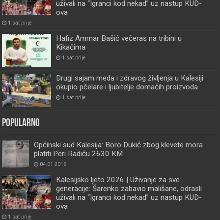
uživali na “Igranci kod nekad” uz nastup KUD-
ova
1 sat prije
Hafiz Ammar Bašić večeras na tribini u
Kikačima
1 sat prije
Drugi sajam meda i zdravog življenja u Kalesiji
okupio pčelare i ljubitelje domaćih proizvoda
1 sat prije
Popularno
Općinski sud Kalesija: Boro Dukić zbog klevete mora
platiti Peri Radiću 2630 KM
04.01.2016.
Kalesijsko ljeto 2026 | Uživanje za sve
generacije: Šarenko zabavio mališane, odrasli
uživali na “Igranci kod nekad” uz nastup KUD-
ova
1 sat prije