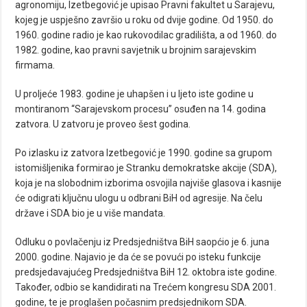
agronomiju, Izetbegović je upisao Pravni fakultet u Sarajevu,
kojeg je uspješno završio u roku od dvije godine. Od 1950. do
1960. godine radio je kao rukovodilac gradilišta, a od 1960. do
1982. godine, kao pravni savjetnik u brojnim sarajevskim
firmama.
U proljeće 1983. godine je uhapšen i u ljeto iste godine u
montiranom “Sarajevskom procesu” osuđen na 14. godina
zatvora. U zatvoru je proveo šest godina.
Po izlasku iz zatvora Izetbegović je 1990. godine sa grupom
istomišljenika formirao je Stranku demokratske akcije (SDA),
koja je na slobodnim izborima osvojila najviše glasova i kasnije
će odigrati ključnu ulogu u odbrani BiH od agresije. Na čelu
države i SDA bio je u više mandata.
Odluku o povlačenju iz Predsjedništva BiH saopćio je 6. juna
2000. godine. Najavio je da će se povući po isteku funkcije
predsjedavajućeg Predsjedništva BiH 12. oktobra iste godine.
Također, odbio se kandidirati na Trećem kongresu SDA 2001.
godine, te je proglašen počasnim predsjednikom SDA.