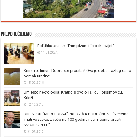
Preporučujemo
Politička analiza: Trumpizam i “srpski svijet”
11.01.2021.
Smrznite limun! Dobro ste pročitali! Ovo je dobar razlog da to
odmah uradite!
15.02.2018.
Umjesto nekrologija: Kratko slovo o Taljiću, Ibrišimoviću,
Krleži…
12.10.2017.
DIREKTOR “MERCEDESA” PREDVIĐA BUDUĆNOST “Nećemo
imati vozačke, živećemo 100 godina i sami ćemo praviti
SVOJE CIPELE”
31.07.2017.