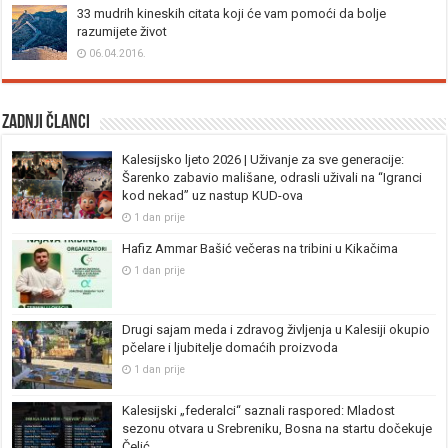
33 mudrih kineskih citata koji će vam pomoći da bolje
razumijete život
06.04.2016.
Zadnji članci
Kalesijsko ljeto 2026 | Uživanje za sve generacije:
Šarenko zabavio mališane, odrasli uživali na “Igranci
kod nekad” uz nastup KUD-ova
1 dan prije
Hafiz Ammar Bašić večeras na tribini u Kikačima
1 dan prije
Drugi sajam meda i zdravog življenja u Kalesiji okupio
pčelare i ljubitelje domaćih proizvoda
1 dan prije
Kalesijski „federalci“ saznali raspored: Mladost
sezonu otvara u Srebreniku, Bosna na startu dočekuje
Čelić