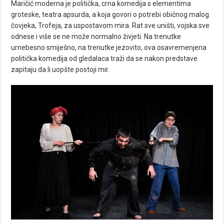
Maričić moderna je politička, crna komedija s elementima
groteske, teatra apsurda, a koja govori o potrebi običnog malog
čovjeka, Trofeja, za uspostavom mira. Rat sve uništi, vojska sve
odnese i više se ne može normalno živjeti. Na trenutke
urnebesno smiješno, na trenutke jezovito, ova osavremenjena
politička komedija od gledalaca traži da se nakon predstave
zapitaju da li uopšte postoji mir.