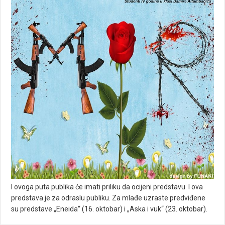
I ovoga puta publika će imati priliku da ocijeni predstavu. I ova
predstava je za odraslu publiku. Za mlađe uzraste predviđene
su predstave „Eneida“ (16. oktobar) i „Aska i vuk“ (23. oktobar).