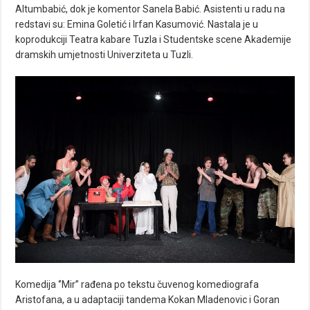
Altumbabić, dok je komentor Sanela Babić. Asistenti u radu na
redstavi su: Emina Goletić i Irfan Kasumović. Nastala je u
koprodukciji Teatra kabare Tuzla i Studentske scene Akademije
dramskih umjetnosti Univerziteta u Tuzli.
Komedija ‘’Mir’’ rađena po tekstu čuvenog komediografa
Aristofana, a u adaptaciji tandema Kokan Mladenovic i Goran