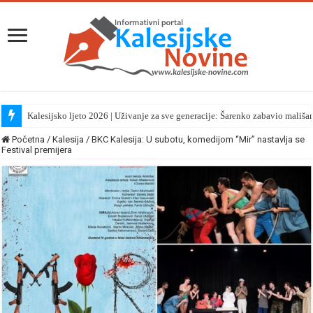
Kalesijsko ljeto 2026 | Uživanje za sve generacije: Šarenko zabavio mališa
Početna
/
Kalesija
/
BKC Kalesija: U subotu, komedijom ‘’Mir’’ nastavlja se
Festival premijera