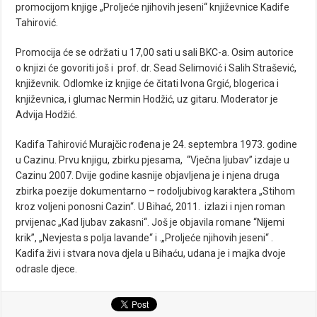
promocijom knjige „Proljeće njihovih jeseni“ književnice Kadife
Tahirović.
Promocija će se održati u 17,00 sati u sali BKC-a. Osim autorice
o knjizi će govoriti još i prof. dr. Sead Selimović i Salih Strašević,
književnik. Odlomke iz knjige će čitati Ivona Grgić, blogerica i
književnica, i glumac Nermin Hodžić, uz gitaru. Moderator je
Advija Hodžić.
Kadifa Tahirović Murajčic rođena je 24. septembra 1973. godine
u Cazinu. Prvu knjigu, zbirku pjesama, “Vječna ljubav” izdaje u
Cazinu 2007. Dvije godine kasnije objavljena je i njena druga
zbirka poezije dokumentarno – rodoljubivog karaktera „Stihom
kroz voljeni ponosni Cazin“. U Bihać, 2011. izlazi i njen roman
prvijenac „Kad ljubav zakasni“. Još je objavila romane “Nijemi
krik”, „Nevjesta s polja lavande“ i .„Proljeće njihovih jeseni“ .
Kadifa živi i stvara nova djela u Bihaću, udana je i majka dvoje
odrasle djece.