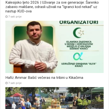
Kalesijsko ljeto 2026 | Uživanje za sve generacije: Šarenko
zabavio mališane, odrasli uživali na “Igranci kod nekad” uz
nastup KUD-ova
7 sati prije
Hafiz Ammar Bašić večeras na tribini u Kikačima
7 sati prije