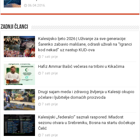
06.04.2016.
Zadnji članci
Kalesijsko ljeto 2026 | Uživanje za sve generacije:
Šarenko zabavio mališane, odrasli uživali na “Igranci
kod nekad” uz nastup KUD-ova
7 sati prije
Hafiz Ammar Bašić večeras na tribini u Kikačima
7 sati prije
Drugi sajam meda i zdravog življenja u Kalesiji okupio
pčelare i ljubitelje domaćih proizvoda
7 sati prije
Kalesijski „federalci“ saznali raspored: Mladost
sezonu otvara u Srebreniku, Bosna na startu dočekuje
Čelić
7 sati prije