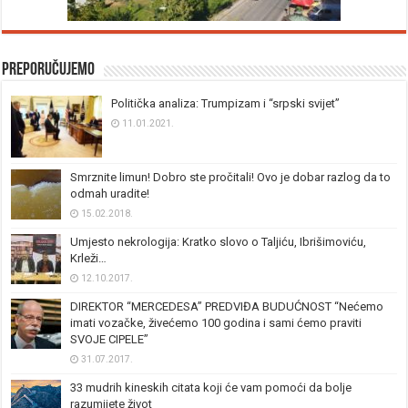
Preporučujemo
Politička analiza: Trumpizam i “srpski svijet”
11.01.2021.
Smrznite limun! Dobro ste pročitali! Ovo je dobar razlog da to
odmah uradite!
15.02.2018.
Umjesto nekrologija: Kratko slovo o Taljiću, Ibrišimoviću,
Krleži…
12.10.2017.
DIREKTOR “MERCEDESA” PREDVIĐA BUDUĆNOST “Nećemo
imati vozačke, živećemo 100 godina i sami ćemo praviti
SVOJE CIPELE”
31.07.2017.
33 mudrih kineskih citata koji će vam pomoći da bolje
razumijete život