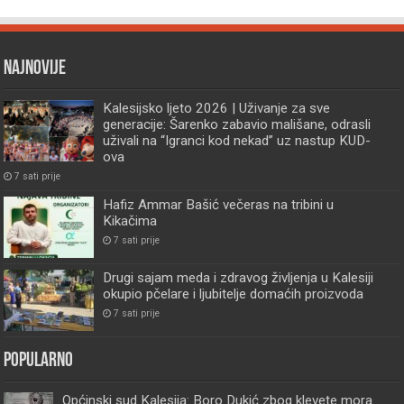
Najnovije
Kalesijsko ljeto 2026 | Uživanje za sve
generacije: Šarenko zabavio mališane, odrasli
uživali na “Igranci kod nekad” uz nastup KUD-
ova
7 sati prije
Hafiz Ammar Bašić večeras na tribini u
Kikačima
7 sati prije
Drugi sajam meda i zdravog življenja u Kalesiji
okupio pčelare i ljubitelje domaćih proizvoda
7 sati prije
Popularno
Općinski sud Kalesija: Boro Dukić zbog klevete mora