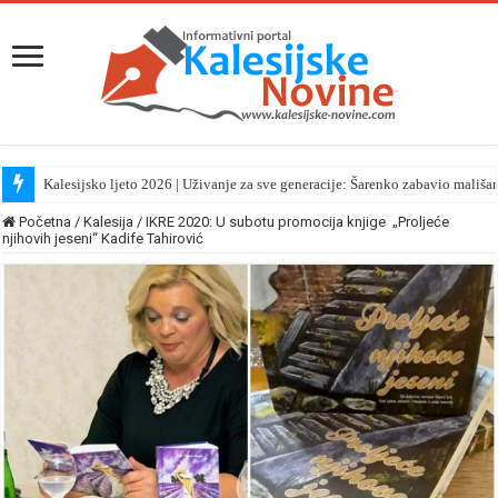
Kalesijsko ljeto 2026 | Uživanje za sve generacije: Šarenko zabavio mališa
Početna
/
Kalesija
/
IKRE 2020: U subotu promocija knjige „Proljeće
njihovih jeseni“ Kadife Tahirović