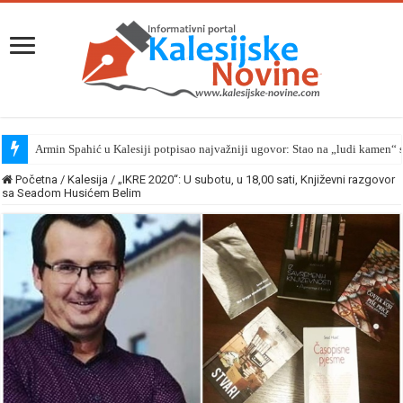
Armin Spahić u Kalesiji potpisao najvažniji ugovor: Stao na „ludi kamen
Početna
/
Kalesija
/
„IKRE 2020“: U subotu, u 18,00 sati, Književni razgovor
sa Seadom Husićem Belim