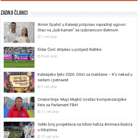
Zadnji članci
Armin Spahić u Kalesiji potpisao najvažniji ugovor:
Stao na „ludi kamen“ sa izabranicom Belmom
7 sati prije
Eldar Ćivić strijelac u pobjedi Baltike
8 sati prije
Kalesijsko ljeto 2026: Crtići za mališane – K’o nekad u
sedam i petnaest
9 sati prije
Crvene linije: Mujo Mujkić nosilac kompenzacijske
liste za Parlament FBiH
12 sati prije
Veliki broj posjetilaca na tribini hafiza Ammara Bašića
u Kikačima
12 sati prije