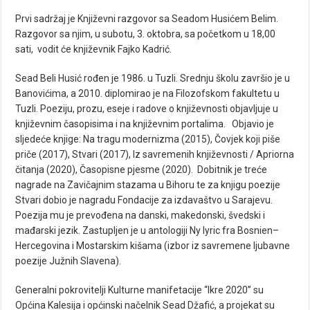
Prvi sadržaj je Književni razgovor sa Seadom Husićem Belim.
Razgovor sa njim, u subotu, 3. oktobra, sa početkom u 18,00
sati, vodit će književnik Fajko Kadrić.
Sead Beli Husić rođen je 1986. u Tuzli. Srednju školu završio je u
Banovićima, a 2010. diplomirao je na Filozofskom fakultetu u
Tuzli. Poeziju, prozu, eseje i radove o književnosti objavljuje u
književnim časopisima i na književnim portalima. Objavio je
sljedeće knjige: Na tragu modernizma (2015), Čovjek koji piše
priče (2017), Stvari (2017), Iz savremenih književnosti / Apriorna
čitanja (2020), Časopisne pjesme (2020). Dobitnik je treće
nagrade na Zavičajnim stazama u Bihoru te za knjigu poezije
Stvari dobio je nagradu Fondacije za izdavaštvo u Sarajevu.
Poezija mu je prevođena na danski, makedonski, švedski i
mađarski jezik. Zastupljen je u antologiji Ny lyric fra Bosnien–
Hercegovina i Mostarskim kišama (izbor iz savremene ljubavne
poezije Južnih Slavena).
Generalni pokrovitelji Kulturne manifetacije “Ikre 2020” su
Općina Kalesija i općinski načelnik Sead Džafić, a projekat su