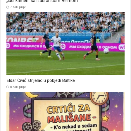
„ludi kamen“ sa izabranicom Belmom
7 sati prije
Eldar Ćivić strijelac u pobjedi Baltike
8 sati prije