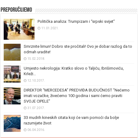
Preporučujemo
Politička analiza: Trumpizam i “srpski svijet”
11.01.2021.
Smrznite limun! Dobro ste pročitali! Ovo je dobar razlog da to
odmah uradite!
15.02.2018.
Umjesto nekrologija: Kratko slovo o Taljiću, Ibrišimoviću,
Krleži…
12.10.2017.
DIREKTOR “MERCEDESA” PREDVIĐA BUDUĆNOST “Nećemo
imati vozačke, živećemo 100 godina i sami ćemo praviti
SVOJE CIPELE”
31.07.2017.
33 mudrih kineskih citata koji će vam pomoći da bolje
razumijete život
06.04.2016.