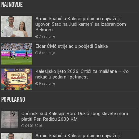
Najnovije
Armin Spahić u Kalesiji potpisao najvažniji
ugovor: Stao na „ludi kamen“ sa izabranicom
Belmom
7 sati prije
Eldar Ćivić strijelac u pobjedi Baltike
8 sati prije
Kalesijsko ljeto 2026: Crtići za mališane – K’o
nekad u sedam i petnaest
9 sati prije
Popularno
Općinski sud Kalesija: Boro Dukić zbog klevete mora
platiti Peri Radiću 2630 KM
04.01.2016.
Armin Spahić u Kalesiji potpisao najvažniji