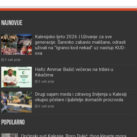
Najnovije
Kalesijsko ljeto 2026 | Uživanje za sve
generacije: Šarenko zabavio mališane, odrasli
uživali na “Igranci kod nekad” uz nastup KUD-
ova
5 sati prije
Hafiz Ammar Bašić večeras na tribini u
Kikačima
5 sati prije
Drugi sajam meda i zdravog življenja u Kalesiji
okupio pčelare i ljubitelje domaćih proizvoda
5 sati prije
Popularno
Općinski sud Kalesija: Boro Dukić zbog klevete mora