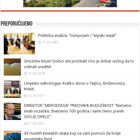
Preporučujemo
Politička analiza: Trumpizam i “srpski svijet”
11.01.2021.
Smrznite limun! Dobro ste pročitali! Ovo je dobar razlog da to
odmah uradite!
15.02.2018.
Umjesto nekrologija: Kratko slovo o Taljiću, Ibrišimoviću,
Krleži…
12.10.2017.
DIREKTOR “MERCEDESA” PREDVIĐA BUDUĆNOST “Nećemo
imati vozačke, živećemo 100 godina i sami ćemo praviti
SVOJE CIPELE”
31.07.2017.
33 mudrih kineskih citata koji će vam pomoći da bolje
razumijete život