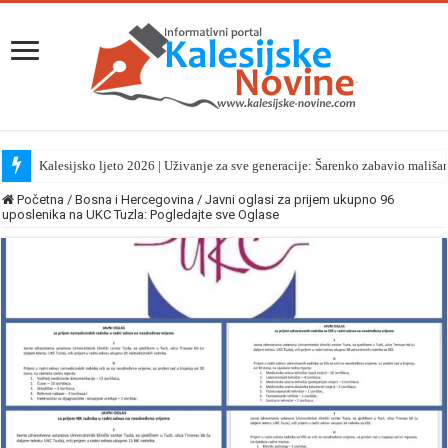
Kalesijsko ljeto 2026 | Uživanje za sve generacije: Šarenko zabavio mališa
Početna
/
Bosna i Hercegovina
/
Javni oglasi za prijem ukupno 96
uposlenika na UKC Tuzla: Pogledajte sve Oglase