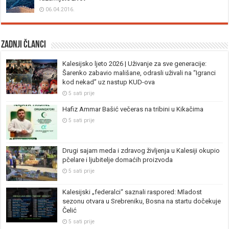
06.04.2016.
Zadnji članci
Kalesijsko ljeto 2026 | Uživanje za sve generacije:
Šarenko zabavio mališane, odrasli uživali na “Igranci
kod nekad” uz nastup KUD-ova
5 sati prije
Hafiz Ammar Bašić večeras na tribini u Kikačima
5 sati prije
Drugi sajam meda i zdravog življenja u Kalesiji okupio
pčelare i ljubitelje domaćih proizvoda
5 sati prije
Kalesijski „federalci“ saznali raspored: Mladost
sezonu otvara u Srebreniku, Bosna na startu dočekuje
Čelić
5 sati prije