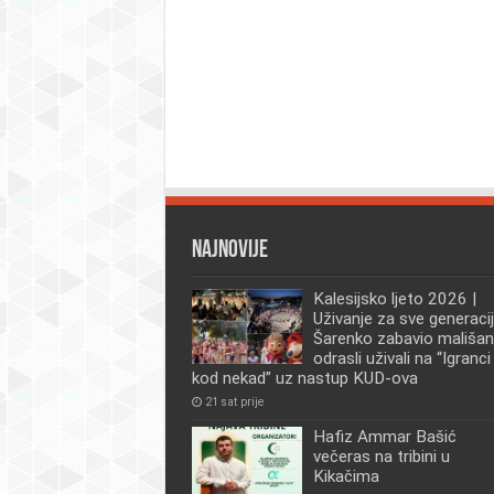
Najnovije
Kalesijsko ljeto 2026 |
Uživanje za sve generacij
Šarenko zabavio mališan
odrasli uživali na “Igranci
kod nekad” uz nastup KUD-ova
21 sat prije
Hafiz Ammar Bašić
večeras na tribini u
Kikačima