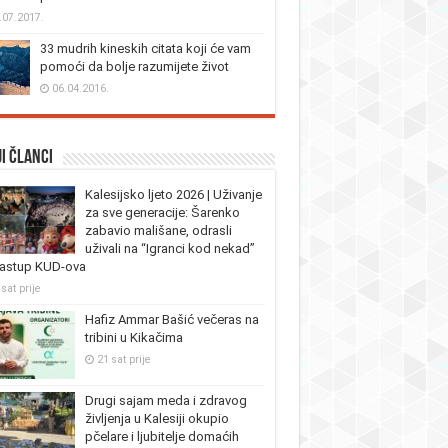
.07.2017.
33 mudrih kineskih citata koji će vam
pomoći da bolje razumijete život
06.04.2016.
i članci
Kalesijsko ljeto 2026 | Uživanje
za sve generacije: Šarenko
zabavio mališane, odrasli
uživali na “Igranci kod nekad”
nastup KUD-ova
sat prije
Hafiz Ammar Bašić večeras na
tribini u Kikačima
21 sat prije
Drugi sajam meda i zdravog
življenja u Kalesiji okupio
pčelare i ljubitelje domaćih