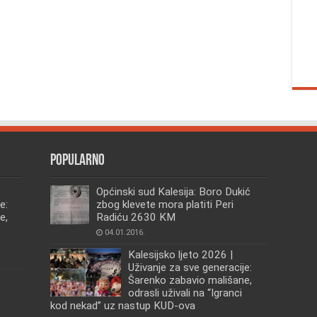
Popularno
Općinski sud Kalesija: Boro Dukić
e:
zbog klevete mora platiti Peri
e,
Radiću 2630 KM
04.01.2016.
Kalesijsko ljeto 2026 |
Uživanje za sve generacije:
Šarenko zabavio mališane,
odrasli uživali na “Igranci
kod nekad” uz nastup KUD-ova