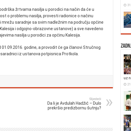
31
podrška žrtvama nasilja u porodici na način da će u
ost o problemu nasilja, provesti radionice o načinu
aviti mrežu saradnje sa svim nadležnim na području općine
ja Kalesija i odgojno-obrazovne ustanove) a sve navedeno
jevima nasilja u porodici za općinu Kalesija.
Zadnj
 01.09.2016. godine, a provodit će ga članovi Stručnog
i saradnici iz ustanova potpisnica Protkola.
uz 
21 
Sljedeći
Da li je Avdulah Hadžić – Dulo
prekršio predizbornu šutnju?