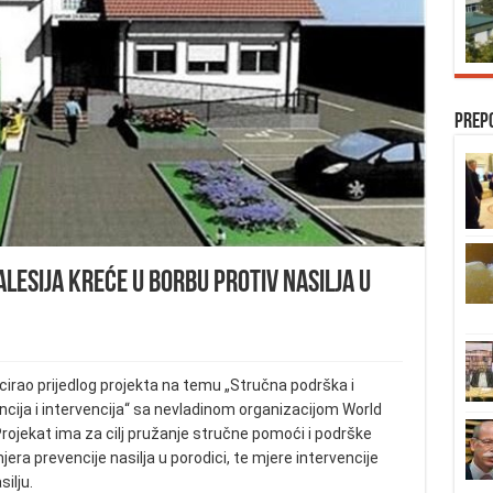
Prep
alesija kreće u borbu protiv nasilja u
licirao prijedlog projekta na temu „Stručna podrška i
cija i intervencija“ sa nevladinom organizacijom World
 Projekat ima za cilj pružanje stručne pomoći i podrške
era prevencije nasilja u porodici, te mjere intervencije
silju.