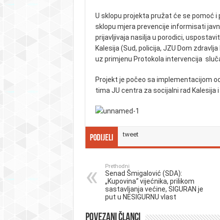
U sklopu projekta pružat će se pomoć i 
sklopu mjera prevencije informisati javn
prijavljivaja nasilja u porodici, uspost
Kalesija (Sud, policija, JZU Dom zdravl
uz primjenu Protokola intervencija sluča
Projekt je počeo sa implementacijom od
tima JU centra za socijalni rad Kalesija 
tweet
Podijeli
Prethodni
Senad Šmigalović (SDA):
„Kupovina“ vijećnika, prilikom
sastavljanja većine, SIGURAN je
put u NESIGURNU vlast
Povezani članci