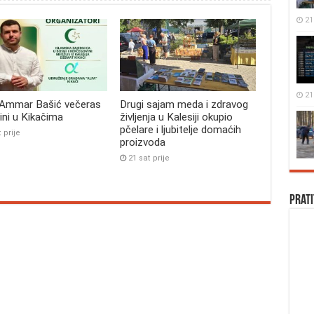
21 
21 
 Ammar Bašić večeras
Drugi sajam meda i zdravog
bini u Kikačima
življenja u Kalesiji okupio
pčelare i ljubitelje domaćih
 prije
proizvoda
21 sat prije
Prati