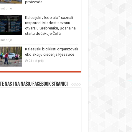
proizvoda
sat prije
Kalesijski „federalci“ saznali
raspored: Mladost sezonu
otvara u Srebreniku, Bosna na
startu dočekuje Čelić
sat prije
Kalesijski biciklisti organizovali
eko akciju čišćenja Pješavice
21 sat prije
te nas i na našoj facebook stranici