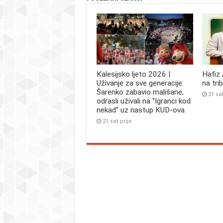
Kalesijsko ljeto 2026 |
Hafiz
Uživanje za sve generacije:
na tri
Šarenko zabavio mališane,
21 sat
odrasli uživali na “Igranci kod
nekad” uz nastup KUD-ova
21 sat prije