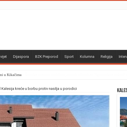
vijet
Dijaspora
BZK Preporod
Sport
Kolumna
Religija
Inter
ini u Kikačima
 Kalesija kreće u borbu protiv nasilja u porodici
Kale