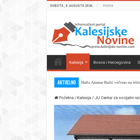
Home
SUBOTA , 8. AUGUSTA 2026.
Kalesija
Bosna i Hercegovina
S
Aktuelno
Hafiz Ammar Bašić večeras na trib
Početna
/
Kalesija
/
JU Centar za socijalni rad