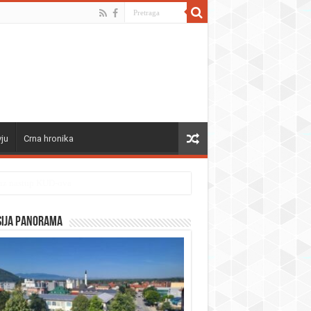
vju
Crna hronika
sija panorama