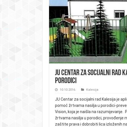
JU Centar za socijalni rad K
porodici
10.10.2016.
Kalesija
JU Centar za socijalni rad Kalesija je ap
pomoć žrtvama nasilja u porodici-preven
Vision, koja je naišla na razumijevanje.
žrtvama nasilja u porodici, provođenje mj
zaštite prava i dobrobiti lica izloženih na