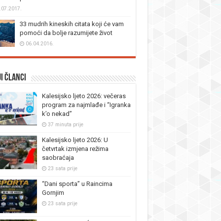
.07.2017.
33 mudrih kineskih citata koji će vam
pomoći da bolje razumijete život
06.04.2016.
i članci
Kalesijsko ljeto 2026: večeras
program za najmlađe i “Igranka
k’o nekad”
37 minuta prije
Kalesijsko ljeto 2026: U
četvrtak izmjena režima
saobraćaja
23 sata prije
“Dani sporta” u Raincima
Gornjim
23 sata prije