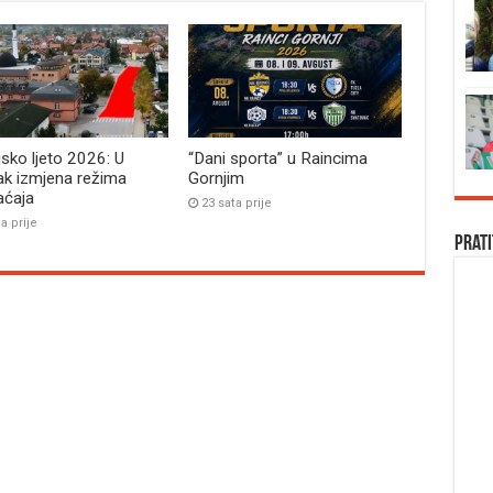
jsko ljeto 2026: U
“Dani sporta” u Raincima
ak izmjena režima
Gornjim
aćaja
23 sata prije
a prije
Prati