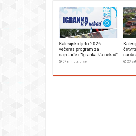
Kalesijsko ljeto 2026:
Kalesi
večeras program za
četvrt
najmlađe i “Igranka k’o nekad”
saobr
37 minuta prije
23 sat