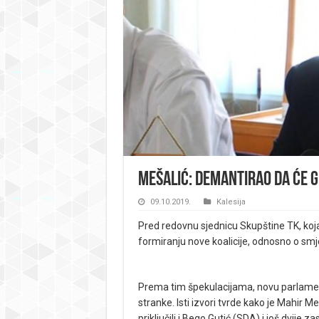
Mešalić: Demantirao da će g
09.10.2019.
Kalesija
Pred redovnu sjednicu Skupštine TK, koja
formiranju nove koalicije, odnosno o smj
Prema tim špekulacijama, novu parlamen
stranke. Isti izvori tvrde kako je Mahir Me
priključili i Bego Gutić (SDA) i još dvije 