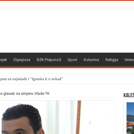
vijet
Dijaspora
BZK Preporod
Sport
Kolumna
Religija
Interv
gram za najmlađe i “Igranka k’o nekad”
e glasati za smjenu Vlade TK
Kale