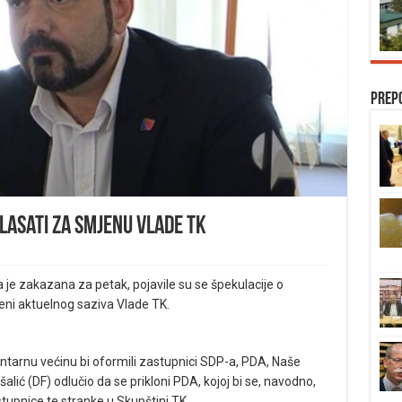
Prep
lasati za smjenu Vlade TK
 je zakazana za petak, pojavile su se špekulacije o
eni aktuelnog saziva Vlade TK.
tarnu većinu bi oformili zastupnici SDP-a, PDA, Naše
šalić (DF) odlučio da se prikloni PDA, kojoj bi se, navodno,
zastupnice te stranke u Skupštini TK.