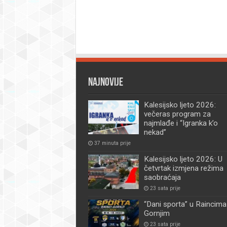
Najnovije
Kalesijsko ljeto 2026:
večeras program za
najmlađe i “Igranka k’o
nekad”
37 minuta prije
Kalesijsko ljeto 2026: U
četvrtak izmjena režima
saobraćaja
23 sata prije
“Dani sporta” u Raincima
Gornjim
23 sata prije