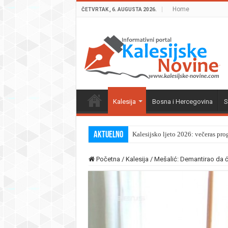
Home
ČETVRTAK , 6. AUGUSTA 2026.
Kalesija
Bosna i Hercegovina
S
Aktuelno
Kalesijsko ljeto 2026: večeras pro
Početna
/
Kalesija
/
Mešalić: Demantirao da ć