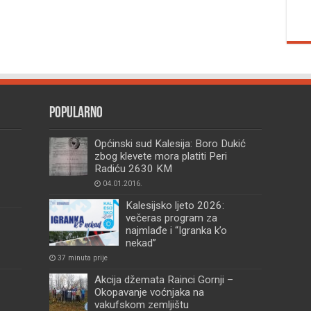
Popularno
Općinski sud Kalesija: Boro Dukić
zbog klevete mora platiti Peri
Radiću 2630 KM
04.01.2016.
Kalesijsko ljeto 2026:
večeras program za
najmlađe i “Igranka k’o
nekad”
37 minuta prije
Akcija džemata Rainci Gornji –
Okopavanje voćnjaka na
vakufskom zemljištu