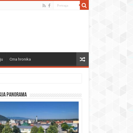
ju
Crna hronika
sija panorama