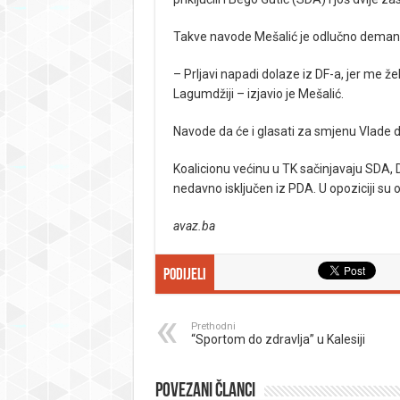
Takve navode Mešalić je odlučno demanti
– Prljavi napadi dolaze iz DF-a, jer me žel
Lagumdžiji – izjavio je Mešalić.
Navode da će i glasati za smjenu Vlade de
Koalicionu većinu u TK sačinjavaju SDA, D
nedavno isključen iz PDA. U opoziciji su 
avaz.ba
Podijeli
Prethodni
“Sportom do zdravlja” u Kalesiji
Povezani članci