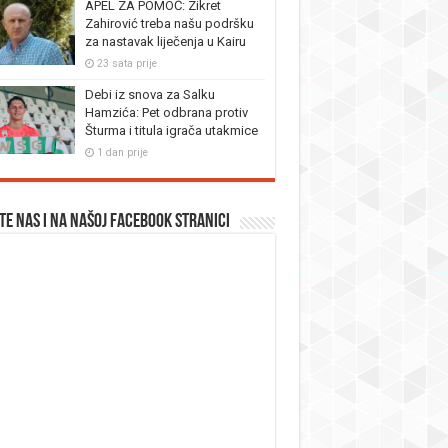
APEL ZA POMOĆ: Zikret
Zahirović treba našu podršku
za nastavak liječenja u Kairu
23 sata prije
Debi iz snova za Salku
Hamzića: Pet odbrana protiv
Šturma i titula igrača utakmice
1 dan prije
te nas i na našoj facebook stranici