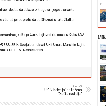
31
rao i dodao da dolaze iz krugova njegove stranke.
e otjerati jer su protiv da se DF izruči u ruke Zlatku
mantirao je i Bego Gutić, koji tvrdi da ostaje u Klubu SDA.
Zadnj
F, SBB, SBiH, Socijaldemokrati BiH i Smajo Mandžić, koji je
ostali SDP, PDA i Naša stranka.
Sljedeći
U OŠ “Kalesija” obilježena
“Dječija nedjelja”