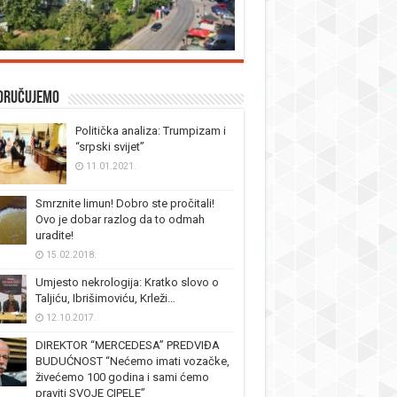
oručujemo
Politička analiza: Trumpizam i
“srpski svijet”
11.01.2021.
Smrznite limun! Dobro ste pročitali!
Ovo je dobar razlog da to odmah
uradite!
15.02.2018.
Umjesto nekrologija: Kratko slovo o
Taljiću, Ibrišimoviću, Krleži…
12.10.2017.
DIREKTOR “MERCEDESA” PREDVIĐA
BUDUĆNOST “Nećemo imati vozačke,
živećemo 100 godina i sami ćemo
praviti SVOJE CIPELE”