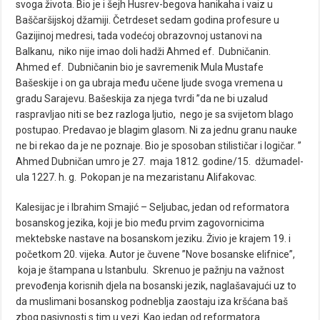
svoga života. Bio je i šejh Husrev-begova hanikaha i vaiz u
Baščaršijskoj džamiji. Četrdeset sedam godina profesure u
Gazijinoj medresi, tada vodećoj obrazovnoj ustanovi na
Balkanu, niko nije imao doli hadži Ahmed ef. Dubničanin.
Ahmed ef. Dubničanin bio je savremenik Mula Mustafe
Bašeskije i on ga ubraja među učene ljude svoga vremena u
gradu Sarajevu. Bašeskija za njega tvrdi ”da ne bi uzalud
raspravljao niti se bez razloga ljutio, nego je sa svijetom blago
postupao. Predavao je blagim glasom. Ni za jednu granu nauke
ne bi rekao da je ne poznaje. Bio je sposoban stilističar i logičar. ”
Ahmed Dubničan umro je 27. maja 1812. godine/15. džumadel-
ula 1227. h. g. Pokopan je na mezaristanu Alifakovac.
Kalesijac je i Ibrahim Smajić – Seljubac, jedan od reformatora
bosanskog jezika, koji je bio među prvim zagovornicima
mektebske nastave na bosanskom jeziku. Živio je krajem 19. i
početkom 20. vijeka. Autor je čuvene ”Nove bosanske elifnice”,
koja je štampana u Istanbulu. Skrenuo je pažnju na važnost
prevođenja korisnih djela na bosanski jezik, naglašavajući uz to
da muslimani bosanskog podneblja zaostaju iza kršćana baš
zbog pasivnosti s tim u vezi. Kao jedan od reformatora