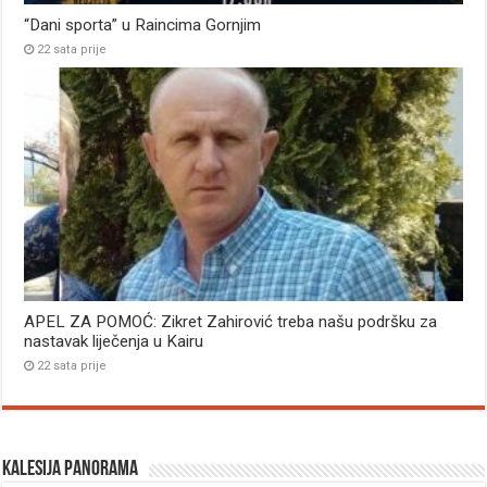
“Dani sporta” u Raincima Gornjim
22 sata prije
APEL ZA POMOĆ: Zikret Zahirović treba našu podršku za
nastavak liječenja u Kairu
22 sata prije
Kalesija panorama