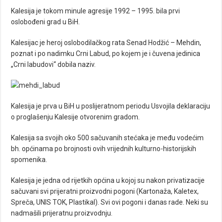
Kalesija je tokom minule agresije 1992 – 1995. bila prvi
oslobođeni grad u BiH.
Kalesijac je heroj oslobodilačkog rata Senad Hodžić – Mehdin,
poznat i po nadimku Crni Labud, po kojem je i čuvena jedinica
„Crni labudovi“ dobila naziv.
Kalesija je prva u BiH u poslijeratnom periodu Usvojila deklaraciju
o proglašenju Kalesije otvorenim gradom.
Kalesija sa svojih oko 500 sačuvanih stećaka je među vodećim
bh. općinama po brojnosti ovih vrijednih kulturno-historijskih
spomenika.
Kalesija je jedna od rijetkih općina u kojoj su nakon privatizacije
sačuvani svi prijeratni proizvodni pogoni (Kartonaža, Kaletex,
Spreča, UNIS TOK, Plastikal). Svi ovi pogoni i danas rade. Neki su
nadmašili prijeratnu proizvodnju.