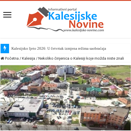
Kalesijsko ljeto 2026: U četvrtak izmjena režima saobraćaja
Početna
/
Kalesija
/
Nekoliko činjenica o Kalesiji koje možda niste znali