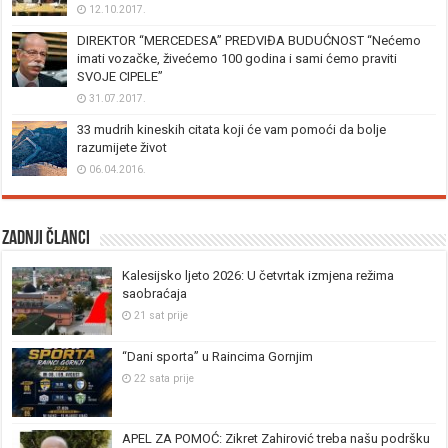
12.10.2017.
DIREKTOR “MERCEDESA” PREDVIĐA BUDUĆNOST “Nećemo
imati vozačke, živećemo 100 godina i sami ćemo praviti
SVOJE CIPELE”
31.07.2017.
33 mudrih kineskih citata koji će vam pomoći da bolje
razumijete život
06.04.2016.
Zadnji članci
Kalesijsko ljeto 2026: U četvrtak izmjena režima
saobraćaja
21 sat prije
“Dani sporta” u Raincima Gornjim
22 sata prije
APEL ZA POMOĆ: Zikret Zahirović treba našu podršku