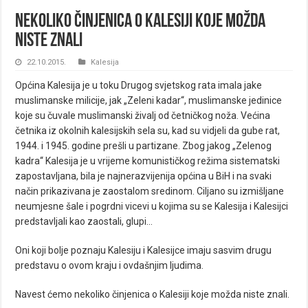
Nekoliko činjenica o Kalesiji koje možda
niste znali
22.10.2015.
Kalesija
Općina Kalesija je u toku Drugog svjetskog rata imala jake
muslimanske milicije, jak „Zeleni kadar“, muslimanske jedinice
koje su čuvale muslimanski živalj od četničkog noža. Većina
četnika iz okolnih kalesijskih sela su, kad su vidjeli da gube rat,
1944. i 1945. godine prešli u partizane. Zbog jakog „Zelenog
kadra“ Kalesija je u vrijeme komunističkog režima sistematski
zapostavljana, bila je najnerazvijenija općina u BiH i na svaki
način prikazivana je zaostalom sredinom. Ciljano su izmišljane
neumjesne šale i pogrdni vicevi u kojima su se Kalesija i Kalesijci
predstavljali kao zaostali, glupi…
Oni koji bolje poznaju Kalesiju i Kalesijce imaju sasvim drugu
predstavu o ovom kraju i ovdašnjim ljudima.
Navest ćemo nekoliko činjenica o Kalesiji koje možda niste znali.