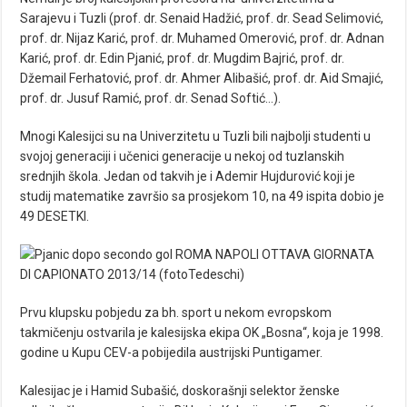
Sarajevu i Tuzli (prof. dr. Senaid Hadžić, prof. dr. Sead Selimović,
prof. dr. Nijaz Karić, prof. dr. Muhamed Omerović, prof. dr. Adnan
Karić, prof. dr. Edin Pjanić, prof. dr. Mugdim Bajrić, prof. dr.
Džemail Ferhatović, prof. dr. Ahmer Alibašić, prof. dr. Aid Smajić,
prof. dr. Jusuf Ramić, prof. dr. Senad Softić…).
Mnogi Kalesijci su na Univerzitetu u Tuzli bili najbolji studenti u
svojoj generaciji i učenici generacije u nekoj od tuzlanskih
srednjih škola. Jedan od takvih je i Ademir Hujdurović koji je
studij matematike završio sa prosjekom 10, na 49 ispita dobio je
49 DESETKI.
Prvu klupsku pobjedu za bh. sport u nekom evropskom
takmičenju ostvarila je kalesijska ekipa OK „Bosna“, koja je 1998.
godine u Kupu CEV-a pobijedila austrijski Puntigamer.
Kalesijac je i Hamid Subašić, doskorašnji selektor ženske