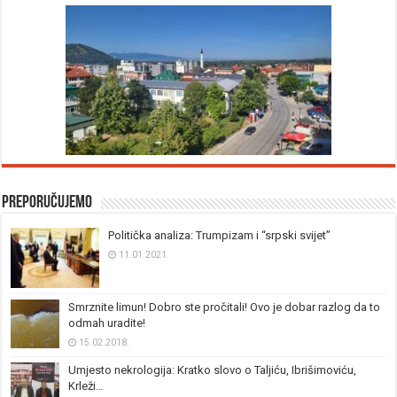
Preporučujemo
Politička analiza: Trumpizam i “srpski svijet”
11.01.2021.
Smrznite limun! Dobro ste pročitali! Ovo je dobar razlog da to
odmah uradite!
15.02.2018.
Umjesto nekrologija: Kratko slovo o Taljiću, Ibrišimoviću,
Krleži…