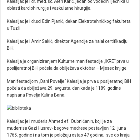
Kalesijac je i dr. med. sc. Alen Karić, jedan od vodećih liječnika u
oblasti kardiohirurgije i vaskularne hirurgije.
Kalesijac je i dr.sci Edin Pjanić, dekan Elektrotehničkog fakulteta
u Tuzli.
Kalesijac je i Amir Sakić, direktor Agencije za halal certifikaciju
BiH.
Kalesija je organiziranjem Kulturne manifestacije „IKRE“ prva u
poslijeratnoj BiH počela da obilježava oktobar – Mjesec knjige.
Manifestacijom „Dani Povelje“ Kalesija je prva u posijeratnoj BiH
počela da obilježava 29. avgusta, dan kada je 1189. godine
napisana Povelja Kulina Bana.
Kalesijac je i muderis Ahmed ef. Dubničanin, koji je za
muderrisa Gazi Husrev- begove medrese postavljen 12. juna
1765. godine i na tom je položaju ostao 47 godina, sve do kraja