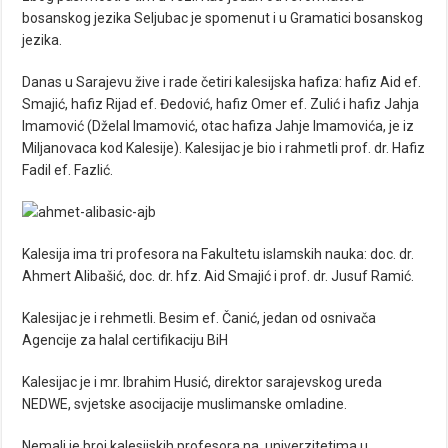
bosanskog jezika Seljubac je spomenut i u Gramatici bosanskog
jezika.
Danas u Sarajevu žive i rade četiri kalesijska hafiza: hafiz Aid ef.
Smajić, hafiz Rijad ef. Đedović, hafiz Omer ef. Zulić i hafiz Jahja
Imamović (Dželal Imamović, otac hafiza Jahje Imamovića, je iz
Miljanovaca kod Kalesije). Kalesijac je bio i rahmetli prof. dr. Hafiz
Fadil ef. Fazlić.
Kalesija ima tri profesora na Fakultetu islamskih nauka: doc. dr.
Ahmert Alibašić, doc. dr. hfz. Aid Smajić i prof. dr. Jusuf Ramić.
Kalesijac je i rehmetli. Besim ef. Čanić, jedan od osnivača
Agencije za halal certifikaciju BiH
Kalesijac je i mr. Ibrahim Husić, direktor sarajevskog ureda
NEDWE, svjetske asocijacije muslimanske omladine.
Nemali je broj kalesijskih profesora na univerzitetima u