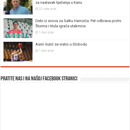
za nastavak liječenja u Kairu
22 sata prije
Debi iz snova za Salku Hamzića: Pet odbrana protiv
Šturma i titula igrača utakmice
1 dan prije
Asim Gutić se vratio u Slobodu
1 dan prije
Pratite nas i na našoj facebook stranici