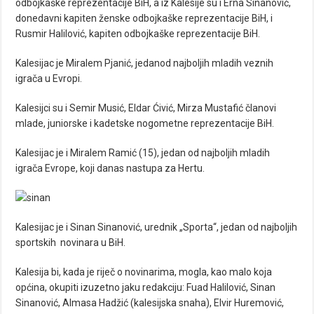
odbojkaške reprezentacije BiH, a iz Kalesije su i Erna Sinanović,
donedavni kapiten ženske odbojkaške reprezentacije BiH, i
Rusmir Halilović, kapiten odbojkaške reprezentacije BiH.
Kalesijac je Miralem Pjanić, jedanod najboljih mladih veznih
igrača u Evropi.
Kalesijci su i Semir Musić, Eldar Ćivić, Mirza Mustafić članovi
mlade, juniorske i kadetske nogometne reprezentacije BiH.
Kalesijac je i Miralem Ramić (15), jedan od najboljih mladih
igrača Evrope, koji danas nastupa za Hertu.
Kalesijac je i Sinan Sinanović, urednik „Sporta“, jedan od najboljih
sportskih novinara u BiH.
Kalesija bi, kada je riječ o novinarima, mogla, kao malo koja
općina, okupiti izuzetno jaku redakciju: Fuad Halilović, Sinan
Sinanović, Almasa Hadžić (kalesijska snaha), Elvir Huremović,