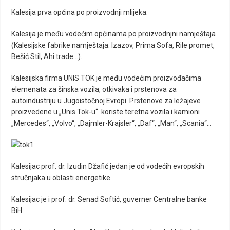
Kalesija prva općina po proizvodnji mlijeka.
Kalesija je među vodećim općinama po proizvodnjni namještaja
(Kalesijske fabrike namještaja: Izazov, Prima Sofa, Rile promet,
Bešić Stil, Ahi trade…).
Kalesijska firma UNIS TOK je među vodećim proizvođačima
elemenata za šinska vozila, otkivaka i prstenova za
autoindustriju u Jugoistočnoj Evropi. Prstenove za ležajeve
proizvedene u „Unis Tok-u“ koriste teretna vozila i kamioni
„Mercedes“, „Volvo“, „Dajmler-Krajsler“, „Daf“, „Man“, „Scania“…
Kalesijac prof. dr. Izudin Džafić jedan je od vodećih evropskih
stručnjaka u oblasti energetike.
Kalesijac je i prof. dr. Senad Softić, guverner Centralne banke
BiH.