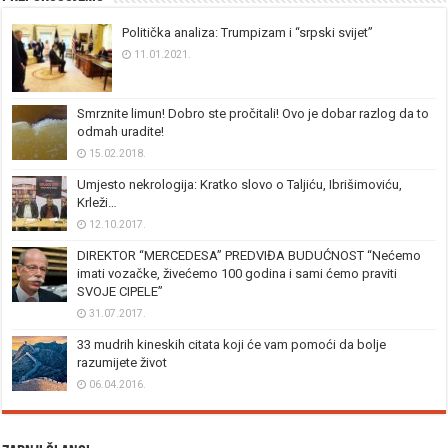
Politička analiza: Trumpizam i “srpski svijet”
11.01.2021.
Smrznite limun! Dobro ste pročitali! Ovo je dobar razlog da to
odmah uradite!
15.02.2018.
Umjesto nekrologija: Kratko slovo o Taljiću, Ibrišimoviću,
Krleži…
12.10.2017.
DIREKTOR “MERCEDESA” PREDVIĐA BUDUĆNOST “Nećemo
imati vozačke, živećemo 100 godina i sami ćemo praviti
SVOJE CIPELE”
31.07.2017.
33 mudrih kineskih citata koji će vam pomoći da bolje
razumijete život
06.04.2016.