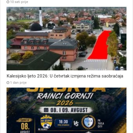
10 sati prije
Kalesijsko ljeto 2026: U četvrtak izmjena režima saobraćaja
1 dan prije