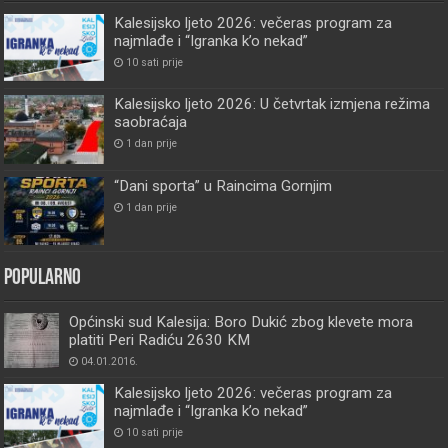
Kalesijsko ljeto 2026: večeras program za
najmlađe i “Igranka k’o nekad”
10 sati prije
Kalesijsko ljeto 2026: U četvrtak izmjena režima
saobraćaja
1 dan prije
“Dani sporta” u Raincima Gornjim
1 dan prije
Popularno
Općinski sud Kalesija: Boro Dukić zbog klevete mora
platiti Peri Radiću 2630 KM
04.01.2016.
Kalesijsko ljeto 2026: večeras program za
najmlađe i “Igranka k’o nekad”
10 sati prije