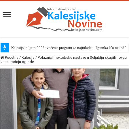
Kalesijsko ljeto 2026: večeras program za najmlađe i “Igranka k’o nekad”
Početna
/
Kalesija
/
Polaznici mektebske nastave u Seljublju skupili novac
za izgradnju ograde