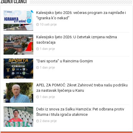
Zadnji članci
Kalesijsko ljeto 2026: večeras program za najmlađe i
“Igranka k’o nekad”
10 sati prije
Kalesijsko ljeto 2026: U četvrtak izmjena režima
saobraćaja
1 dan prije
“Dani sporta” u Raincima Gornjim
1 dan prije
APEL ZA POMOĆ: Zikret Zahirović treba našu podršku
za nastavak liječenja u Kairu
1 dan prije
Debi iz snova za Salku Hamzića: Pet odbrana protiv
Šturma i titula igrača utakmice
2 dana prije