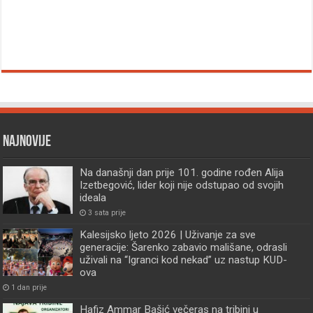
Najnovije
Na današnji dan prije 101. godine rođen Alija
Izetbegović, lider koji nije odstupao od svojih
ideala
3 sata prije
Kalesijsko ljeto 2026 | Uživanje za sve
generacije: Šarenko zabavio mališane, odrasli
uživali na “Igranci kod nekad” uz nastup KUD-
ova
1 dan prije
Hafiz Ammar Bašić večeras na tribini u