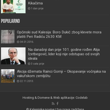
Kikačima
1 dan prije
Popularno
Općinski sud Kalesija: Boro Dukić zbog klevete mora
platiti Peri Radiću 2630 KM
04.01.2016.
Na današnji dan prije 101. godine rođen Alija
Izetbegović, lider koji nije odstupao od svojih
ideala
3 sata prije
Akcija džemata Rainci Gornji – Okopavanje voćnjaka na
vakufskom zemljištu
22.11.2013.
Hosting & Domene & Web aplikacije: Codelab
© Kalesijske novine | Sva prava zadržana