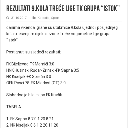
Rezultati 9.kola Treće lige TK grupa “Istok”
31.10.2017.
Kalesija
,
Sport
danima vikenda igrane su utakmice 9.kola ujedno i posljednjeg
kola u jesenjem dijelu sezone Treće nogometne lige grupa
“Istok”.
Postignuti su sljedeći rezultati:
FK Bijeljevac-FK Memići 3:0
HNK Husinski Rudar-Zrinski-FK Sapna 3:5
NK Kiseljak-FK Spreča 3:0
OFK Pasci 78-FK Mladost (GT) 3:0
Slobodna je bila ekipa FK Krušik
TABELA
1. FK Sapna 8 7 0 1 20:8 21
2. NK Kiseljak 8 6 1 2 20:11 20