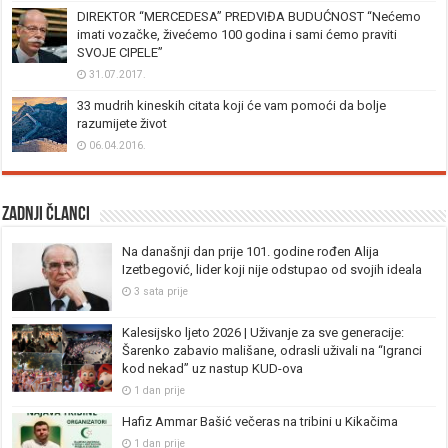
DIREKTOR “MERCEDESA” PREDVIĐA BUDUĆNOST “Nećemo
imati vozačke, živećemo 100 godina i sami ćemo praviti
SVOJE CIPELE”
31.07.2017.
33 mudrih kineskih citata koji će vam pomoći da bolje
razumijete život
06.04.2016.
Zadnji članci
Na današnji dan prije 101. godine rođen Alija
Izetbegović, lider koji nije odstupao od svojih ideala
3 sata prije
Kalesijsko ljeto 2026 | Uživanje za sve generacije:
Šarenko zabavio mališane, odrasli uživali na “Igranci
kod nekad” uz nastup KUD-ova
1 dan prije
Hafiz Ammar Bašić večeras na tribini u Kikačima
1 dan prije