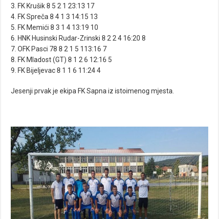
3. FK Krušik 8 5 2 1 23:13 17
4. FK Spreča 8 4 1 3 14:15 13
5. FK Memići 8 3 1 4 13:19 10
6. HNK Husinski Rudar-Zrinski 8 2 2 4 16:20 8
7. OFK Pasci 78 8 2 1 5 113:16 7
8. FK Mladost (GT) 8 1 2 6 12:16 5
9. FK Bijeljevac 8 1 1 6 11:24 4
Jesenji prvak je ekipa FK Sapna iz istoimenog mjesta.