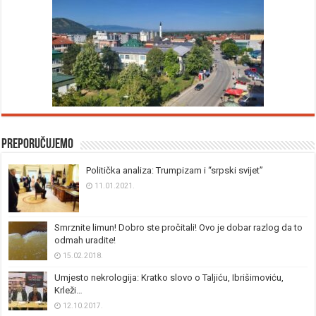
Preporučujemo
Politička analiza: Trumpizam i “srpski svijet”
11.01.2021.
Smrznite limun! Dobro ste pročitali! Ovo je dobar razlog da to
odmah uradite!
15.02.2018.
Umjesto nekrologija: Kratko slovo o Taljiću, Ibrišimoviću,
Krleži…
12.10.2017.