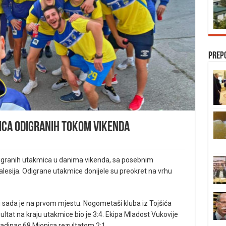
Prep
ica odigranih tokom vikenda
igranih utakmica u danima vikenda, sa posebnim
lesija. Odigrane utakmice donijele su preokret na vrhu
i sada je na prvom mjestu. Nogometaši kluba iz Tojšića
zultat na kraju utakmice bio je 3:4. Ekipa Mladost Vukovije
ladinac 68 Mionica rezultatom 2:1.