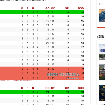
31
Zadnj