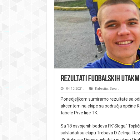
Rezultati fudbalskih utakm
04.10.2021.
Kalesija
,
Sport
Ponedjeljkom sumiramo rezultate sa od
akcentom na ekipe sa područja općine Ka
tabele Prve lige TK.
Sa 18 osvojenih bodova FK”Sloga” Tojšić
salvladali su ekipu Trebava D.Zelinja. Re
78 Vukovije Donje savladala je ekipu Om