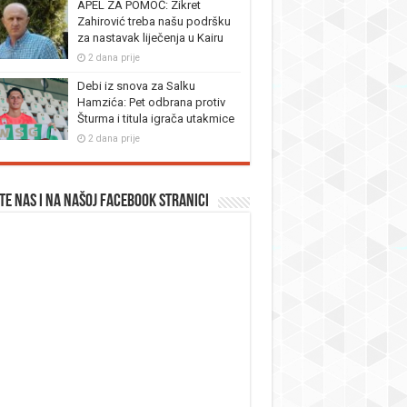
APEL ZA POMOĆ: Zikret
Zahirović treba našu podršku
za nastavak liječenja u Kairu
2 dana prije
Debi iz snova za Salku
Hamzića: Pet odbrana protiv
Šturma i titula igrača utakmice
2 dana prije
te nas i na našoj facebook stranici