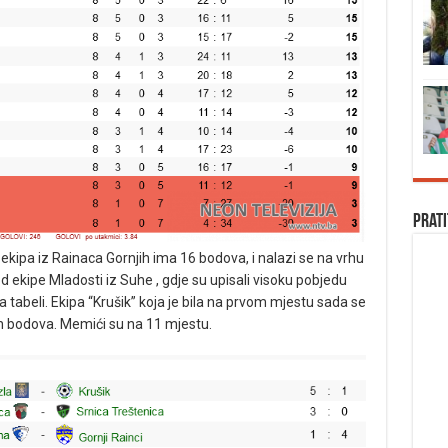
Prati
 ekipa iz Rainaca Gornjih ima 16 bodova, i nalazi se na vrhu
d ekipe Mladosti iz Suhe , gdje su upisali visoku pobjedu
 tabeli. Ekipa “Krušik” koja je bila na prvom mjestu sada se
ih bodova. Memići su na 11 mjestu.