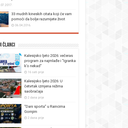
.07.2017.
33 mudrih kineskih citata koji će vam
pomoći da bolje razumijete život
06.04.2016.
i članci
Kalesijsko ljeto 2026: večeras
program za najmlađe i “Igranka
k’o nekad”
16 sati prije
Kalesijsko ljeto 2026: U
četvrtak izmjena režima
saobraćaja
2 dana prije
“Dani sporta” u Raincima
Gornjim
2 dana prije