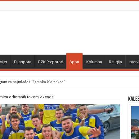
vijet
Dijaspora
BZK Preporod
Sport
Kolumna
Religija
Interv
gram za najmlađe i “Igranka k’o nekad”
kmica odigranih tokom vikenda
Kale