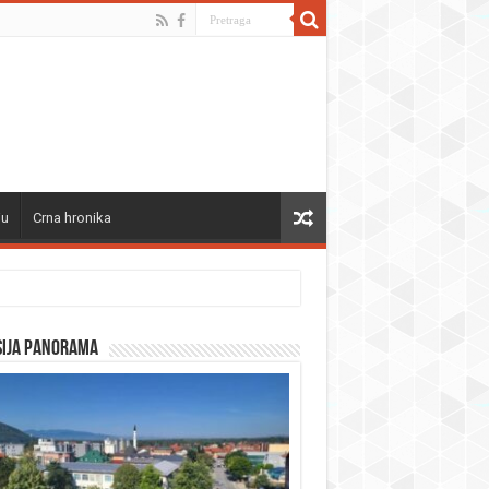
ju
Crna hronika
sija panorama