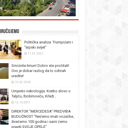
oručujemo
Politička analiza: Trumpizam i
“srpski svijet”
11.01.2021.
Smrznite limun! Dobro ste pročitali!
Ovo je dobar razlog da to odmah
uradite!
15.02.2018.
Umjesto nekrologija: Kratko slovo o
Taljiću, Ibrišimoviću, Krleži…
12.10.2017.
DIREKTOR “MERCEDESA” PREDVIĐA
BUDUĆNOST “Nećemo imati vozačke,
živećemo 100 godina i sami ćemo
praviti SVOJE CIPELE”