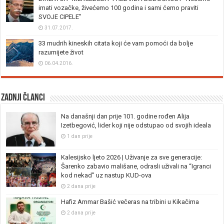
imati vozačke, živećemo 100 godina i sami ćemo praviti
SVOJE CIPELE”
31.07.2017.
33 mudrih kineskih citata koji će vam pomoći da bolje
razumijete život
06.04.2016.
Zadnji članci
Na današnji dan prije 101. godine rođen Alija
Izetbegović, lider koji nije odstupao od svojih ideala
1 dan prije
Kalesijsko ljeto 2026 | Uživanje za sve generacije:
Šarenko zabavio mališane, odrasli uživali na “Igranci
kod nekad” uz nastup KUD-ova
2 dana prije
Hafiz Ammar Bašić večeras na tribini u Kikačima
2 dana prije