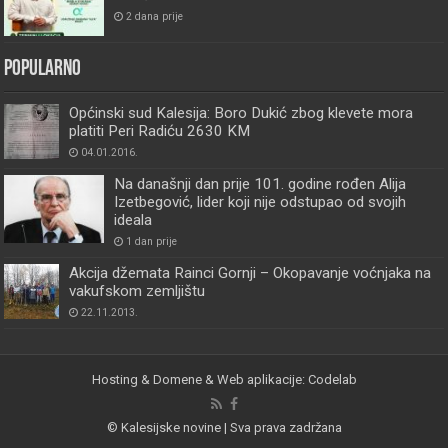
2 dana prije
Popularno
Općinski sud Kalesija: Boro Dukić zbog klevete mora
platiti Peri Radiću 2630 KM
04.01.2016.
Na današnji dan prije 101. godine rođen Alija
Izetbegović, lider koji nije odstupao od svojih
ideala
1 dan prije
Akcija džemata Rainci Gornji – Okopavanje voćnjaka na
vakufskom zemljištu
22.11.2013.
Hosting & Domene & Web aplikacije: Codelab
© Kalesijske novine | Sva prava zadržana