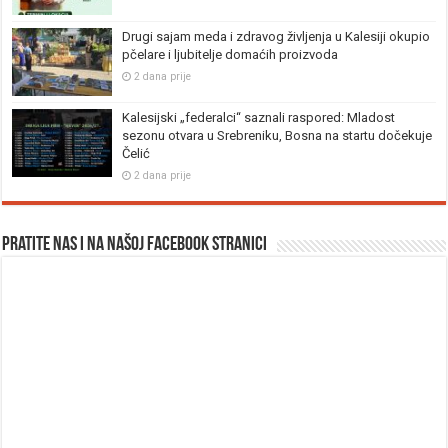
Drugi sajam meda i zdravog življenja u Kalesiji okupio
pčelare i ljubitelje domaćih proizvoda
2 dana prije
Kalesijski „federalci“ saznali raspored: Mladost
sezonu otvara u Srebreniku, Bosna na startu dočekuje
Čelić
2 dana prije
Pratite nas i na našoj facebook stranici