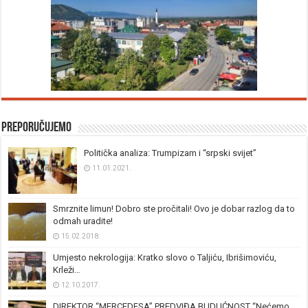
Preporučujemo
Politička analiza: Trumpizam i “srpski svijet”
11.01.2021.
Smrznite limun! Dobro ste pročitali! Ovo je dobar razlog da to
odmah uradite!
15.02.2018.
Umjesto nekrologija: Kratko slovo o Taljiću, Ibrišimoviću,
Krleži…
12.10.2017.
DIREKTOR “MERCEDESA” PREDVIĐA BUDUĆNOST “Nećemo