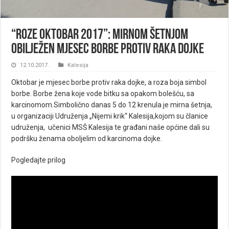
“Roze oktobar 2017”: Mirnom šetnjom
obilježen mjesec borbe protiv raka dojke
12.10.2017.
Kalesija
Oktobar je mjesec borbe protiv raka dojke, a roza boja simbol
borbe. Borbe žena koje vode bitku sa opakom bolešću, sa
karcinomom.Simbolično danas 5 do 12 krenula je mirna šetnja,
u organizaciji Udruženja „Nijemi krik“ Kalesija,kojom su članice
udruženja, učenici MSŠ Kalesija te građani naše općine dali su
podršku ženama oboljelim od karcinoma dojke.
Pogledajte prilog