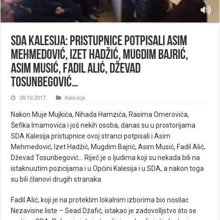
SDA Kalesija: Pristupnice potpisali Asim
Mehmedović, Izet Hadžić, Mugdim Bajrić,
Asim Musić, Fadil Alić, Dževad
Tosunbegović…
28.10.2017.
Kalesija
Nakon Muje Mujkića, Nihada Hamzića, Rasima Omerovića,
Šefika Imamovića i još nekih osoba, danas su u prostorijama
SDA Kalesija pristupnice ovoj stranci potpisali i Asim
Mehmedović, Izet Hadžić, Mugdim Bajrić, Asim Musić, Fadil Alić,
Dževad Tosunbegović… Riječ je o ljudima koji su nekada bili na
istaknuutim pozicijama i u Općini Kalesija i u SDA, a nakon toga
su bili članovi drugih stranaka.
Fadil Alić, koji je na proteklim lokalnim izborima bio nosilac
Nezavisne liste – Sead Džafić, istakao je zadovolljstvo što se