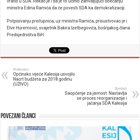
vratio u SDA. Rekao je i da je to učinio zahvaljujući obećanju
ministra Edina Ramića da će povesti SDA ka demokratizaciji.
Potpisivanju pristupnica, uz ministra Ramića, prisustvovao je i
Elvir Huremović, svajetnik Bakira Izetbegovića, bošnjakog člana
Predsjedništva BiH.
Prethodni
Općinsko vijeće Kalesija usvojilo
Nacrt budžeta za 2018.godinu
(UŽIVO)
Sljedeći
Saopćenje za javnost: Nastavlja
se proces reorganizacije i
jačanja SDA Kalesija
Povezani članci