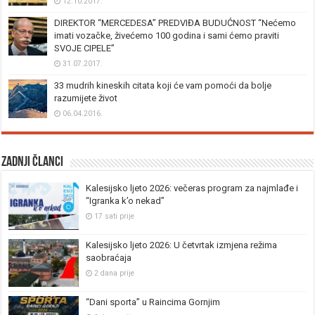
12.10.2017.
DIREKTOR “MERCEDESA” PREDVIĐA BUDUĆNOST “Nećemo
imati vozačke, živećemo 100 godina i sami ćemo praviti
SVOJE CIPELE”
31.07.2017.
33 mudrih kineskih citata koji će vam pomoći da bolje
razumijete život
06.04.2016.
Zadnji članci
Kalesijsko ljeto 2026: večeras program za najmlađe i
“Igranka k’o nekad”
17 sati prije
Kalesijsko ljeto 2026: U četvrtak izmjena režima
saobraćaja
2 dana prije
“Dani sporta” u Raincima Gornjim