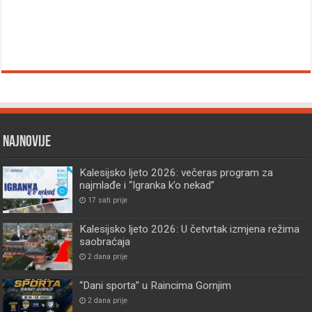
Najnovije
Kalesijsko ljeto 2026: večeras program za
najmlađe i “Igranka k’o nekad”
17 sati prije
Kalesijsko ljeto 2026: U četvrtak izmjena režima
saobraćaja
2 dana prije
“Dani sporta” u Raincima Gornjim
2 dana prije