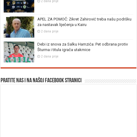
2 dana prije
APEL ZA POMOĆ: Zikret Zahirović treba našu podršku
za nastavak liječenja u Kairu
2 dana prije
Debi iz snova za Salku Hamzića: Pet odbrana protiv
Šturma i titula igrača utakmice
2 dana prije
Pratite nas i na našoj facebook stranici