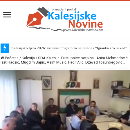
Kalesijsko ljeto 2026: večeras program za najmlađe i “Igranka k’o nekad”
Početna
/
Kalesija
/
SDA Kalesija: Pristupnice potpisali Asim Mehmedović,
Izet Hadžić, Mugdim Bajrić, Asim Musić, Fadil Alić, Dževad Tosunbegović…