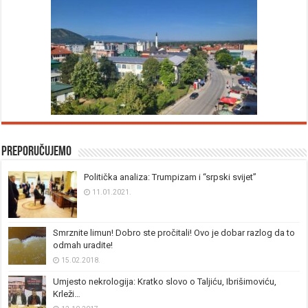
Preporučujemo
Politička analiza: Trumpizam i “srpski svijet”
11.01.2021.
Smrznite limun! Dobro ste pročitali! Ovo je dobar razlog da to
odmah uradite!
15.02.2018.
Umjesto nekrologija: Kratko slovo o Taljiću, Ibrišimoviću,
Krleži…