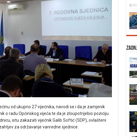
31
Zadnj
većinu od ukupno 27 vijećnika, navodi se i da je zamjenik
 o radu Općinskog vijeća te da je zloupotrijebio poziciju.
nicu, istu zakazati vijećnik Galib Softić (SDP), ovlašteni
a zahtjev za održavanje vanredne sjednice.