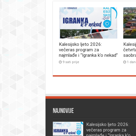
Kalesijsko ljeto 2026:
Kalesi
večeras program za
četvrt
najmlađe i “Igranka k’o nekad”
saobr
9 sati prije
1 dan
Najnovije
Kalesijsko ljeto 2026:
večeras program za
najmlađe i “Igranka k’o