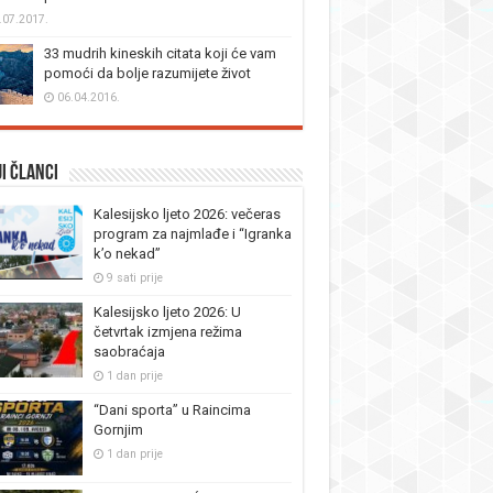
.07.2017.
33 mudrih kineskih citata koji će vam
pomoći da bolje razumijete život
06.04.2016.
i članci
Kalesijsko ljeto 2026: večeras
program za najmlađe i “Igranka
k’o nekad”
9 sati prije
Kalesijsko ljeto 2026: U
četvrtak izmjena režima
saobraćaja
1 dan prije
“Dani sporta” u Raincima
Gornjim
1 dan prije