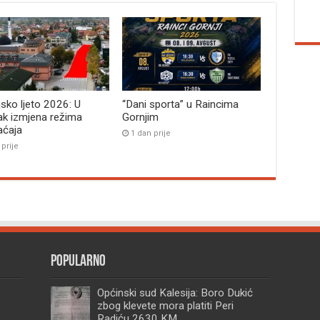
jsko ljeto 2026: U
“Dani sporta” u Raincima
ak izmjena režima
Gornjim
aćaja
1 dan prije
 prije
Popularno
Općinski sud Kalesija: Boro Dukić
zbog klevete mora platiti Peri
Radiću 2630 KM