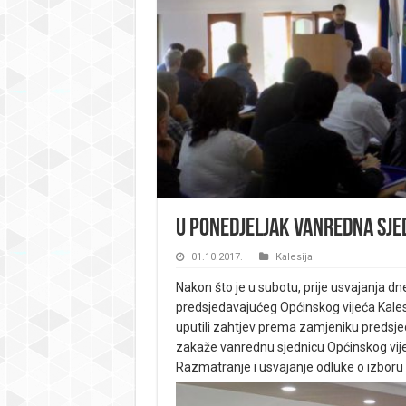
U ponedjeljak vanredna sjed
01.10.2017.
Kalesija
Nakon što je u subotu, prije usvajanja 
predsjedavajućeg Općinskog vijeća Kalesij
uputili zahtjev prema zamjeniku predsjed
zakaže vanrednu sjednicu Općinskog vij
Razmatranje i usvajanje odluke o izboru 