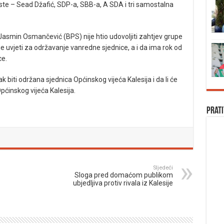
liste – Sead Džafić, SDP-a, SBB-a, A SDA i tri samostalna
asmin Osmančević (BPS) nije htio udovoljiti zahtjev grupe
oje uvjeti za održavanje vanredne sjednice, a i da ima rok od
ce.
ak biti održana sjednica Općinskog vijeća Kalesija i da li će
ćinskog vijeća Kalesija.
Prati
Sljedeći
Sloga pred domaćom publikom
ubjedljiva protiv rivala iz Kalesije