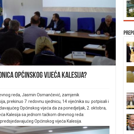
Prep
nica Općinskog vijeća Kalesija?
dnevnog reda, Jasmin Osmančević, zamjenik
a, prekinuo 7. redovnu sjednicu, 14 vijećnika su potpisali i
avajućeg Općinskog vijeća da za ponedjeljak, 2. oktobra,
eća Kalesija sa jednom tačkom dnevnog reda:
predsjedavajućeg Općinskog vijeća Kalesija.