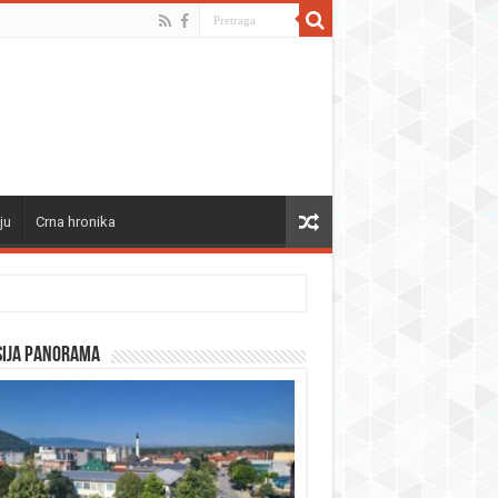
ju
Crna hronika
sija panorama