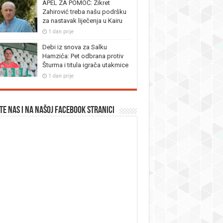
APEL ZA POMOĆ: Zikret
Zahirović treba našu podršku
za nastavak liječenja u Kairu
1 dan prije
Debi iz snova za Salku
Hamzića: Pet odbrana protiv
Šturma i titula igrača utakmice
1 dan prije
te nas i na našoj facebook stranici