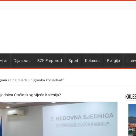
vijet
Dijaspora
BZK Preporod
Sport
Kolumna
Religija
Interv
gram za najmlađe i “Igranka k’o nekad”
jednica Općinskog vijeća Kalesija?
Kale