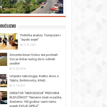
oručujemo
Politička analiza: Trumpizam i
“srpski svijet”
11.01.2021.
Smrznite limun! Dobro ste pročitali!
Ovo je dobar razlog da to odmah
uradite!
15.02.2018.
Umjesto nekrologija: Kratko slovo o
Taljiću, Ibrišimoviću, Krleži…
12.10.2017.
DIREKTOR “MERCEDESA” PREDVIĐA
BUDUĆNOST “Nećemo imati vozačke,
živećemo 100 godina i sami ćemo
praviti SVOJE CIPELE”