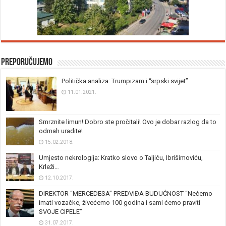
Preporučujemo
Politička analiza: Trumpizam i “srpski svijet”
11.01.2021.
Smrznite limun! Dobro ste pročitali! Ovo je dobar razlog da to
odmah uradite!
15.02.2018.
Umjesto nekrologija: Kratko slovo o Taljiću, Ibrišimoviću,
Krleži…
12.10.2017.
DIREKTOR “MERCEDESA” PREDVIĐA BUDUĆNOST “Nećemo
imati vozačke, živećemo 100 godina i sami ćemo praviti
SVOJE CIPELE”
31.07.2017.