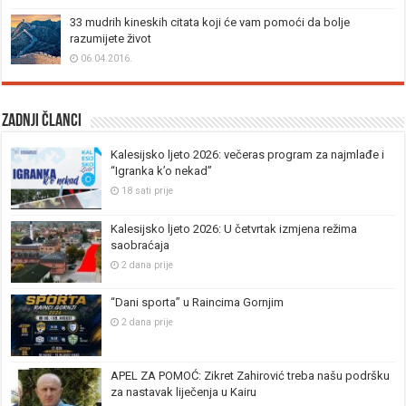
33 mudrih kineskih citata koji će vam pomoći da bolje
razumijete život
06.04.2016.
Zadnji članci
Kalesijsko ljeto 2026: večeras program za najmlađe i
“Igranka k’o nekad”
18 sati prije
Kalesijsko ljeto 2026: U četvrtak izmjena režima
saobraćaja
2 dana prije
“Dani sporta” u Raincima Gornjim
2 dana prije
APEL ZA POMOĆ: Zikret Zahirović treba našu podršku
za nastavak liječenja u Kairu