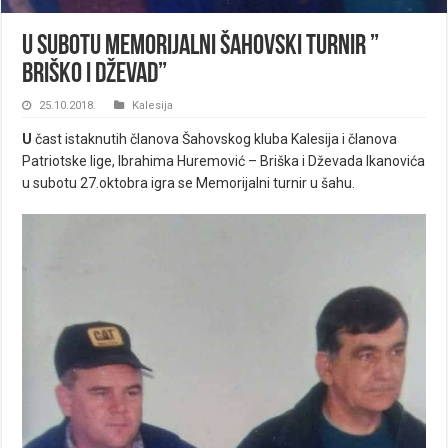
U subotu Memorijalni šahovski turnir ”
Briško i Dževad”
25.10.2018.
Kalesija
U
čast istaknutih članova Šahovskog kluba Kalesija i članova
Patriotske lige, Ibrahima Huremović – Briška i Dževada Ikanovića
u subotu 27.oktobra igra se Memorijalni turnir u šahu.