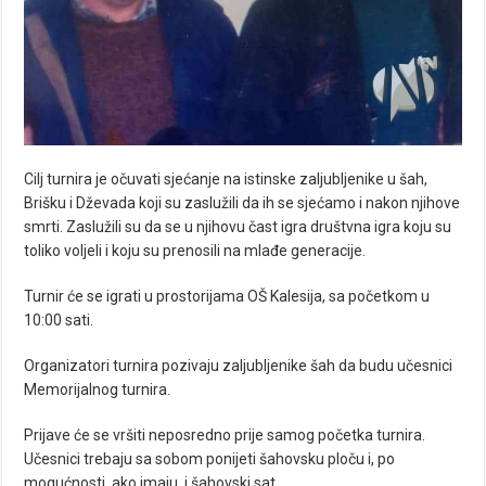
Cilj turnira je očuvati sjećanje na istinske zaljubljenike u šah,
Brišku i Dževada koji su zaslužili da ih se sjećamo i nakon njihove
smrti. Zaslužili su da se u njihovu čast igra društvna igra koju su
toliko voljeli i koju su prenosili na mlađe generacije.
Turnir će se igrati u prostorijama OŠ Kalesija, sa početkom u
10:00 sati.
Organizatori turnira pozivaju zaljubljenike šah da budu učesnici
Memorijalnog turnira.
Prijave će se vršiti neposredno prije samog početka turnira.
Učesnici trebaju sa sobom ponijeti šahovsku ploču i, po
mogućnosti, ako imaju, i šahovski sat.