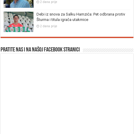
2 dana prije
Debi iz snova za Salku Hamzića: Pet odbrana protiv
Šturma i titula igrača utakmice
2 dana prije
Pratite nas i na našoj facebook stranici