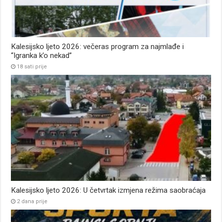
Kalesijsko ljeto 2026: večeras program za najmlađe i
“Igranka k’o nekad”
18 sati prije
Kalesijsko ljeto 2026: U četvrtak izmjena režima saobraćaja
2 dana prije