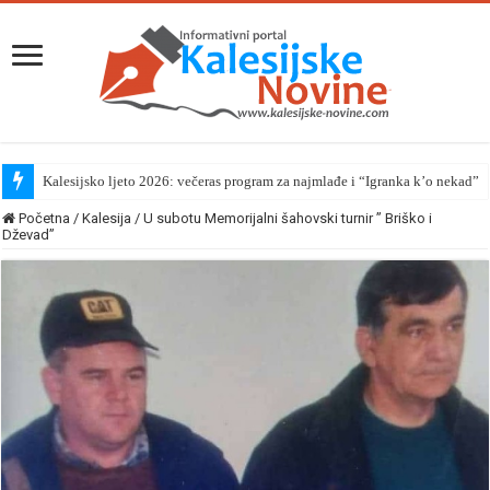
Kalesijsko ljeto 2026: večeras program za najmlađe i “Igranka k’o nekad”
Početna
/
Kalesija
/
U subotu Memorijalni šahovski turnir ” Briško i
Dževad”