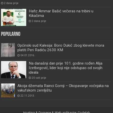
2 dana prije
Hafiz Ammar Bašić večeras na tribini u
Kikačima
2 dana prije
Popularno
Općinski sud Kalesija: Boro Dukić zbog klevete mora
platiti Peri Radiću 2630 KM
04.01.2016.
Na današnji dan prije 101. godine rođen Alija
Izetbegović, lider koji nije odstupao od svojih
ideala
20 sati prije
Akcija džemata Rainci Gornji – Okopavanje voćnjaka na
vakufskom zemljištu
22.11.2013.
Hosting & Domene & Web aplikacije: Codelab