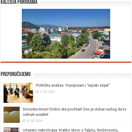
Kalesija panorama
Preporučujemo
Politička analiza: Trumpizam i “srpski svijet”
11.01.2021.
Smrznite limun! Dobro ste pročitali! Ovo je dobar razlog da to
odmah uradite!
15.02.2018.
Umjesto nekrologija: Kratko slovo o Taljiću, Ibrišimoviću,