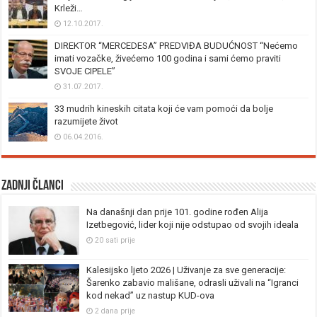
Krleži…
12.10.2017.
DIREKTOR “MERCEDESA” PREDVIĐA BUDUĆNOST “Nećemo
imati vozačke, živećemo 100 godina i sami ćemo praviti
SVOJE CIPELE”
31.07.2017.
33 mudrih kineskih citata koji će vam pomoći da bolje
razumijete život
06.04.2016.
Zadnji članci
Na današnji dan prije 101. godine rođen Alija
Izetbegović, lider koji nije odstupao od svojih ideala
20 sati prije
Kalesijsko ljeto 2026 | Uživanje za sve generacije:
Šarenko zabavio mališane, odrasli uživali na “Igranci
kod nekad” uz nastup KUD-ova
2 dana prije