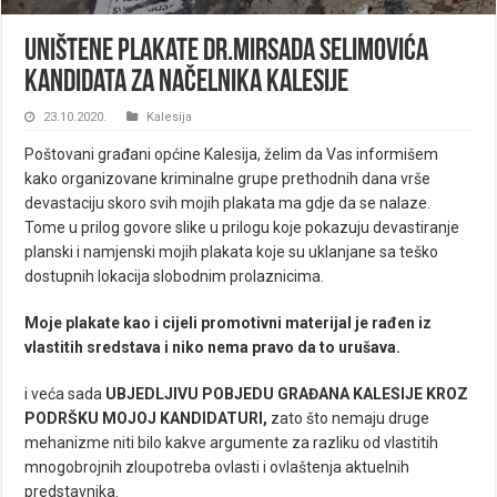
Uništene plakate dr.Mirsada Selimovića
kandidata za načelnika Kalesije
23.10.2020.
Kalesija
Poštovani građani općine Kalesija, želim da Vas informišem
kako organizovane kriminalne grupe prethodnih dana vrše
devastaciju skoro svih mojih plakata ma gdje da se nalaze.
Tome u prilog govore slike u prilogu koje pokazuju devastiranje
planski i namjenski mojih plakata koje su uklanjane sa teško
dostupnih lokacija slobodnim prolaznicima.
Moje plakate kao i cijeli promotivni materijal je rađen iz
vlastitih sredstava i niko nema pravo da to urušava.
i veća sada
UBJEDLJIVU POBJEDU GRAĐANA KALESIJE KROZ
PODRŠKU MOJOJ KANDIDATURI,
zato što nemaju druge
mehanizme niti bilo kakve argumente za razliku od vlastitih
mnogobrojnih zloupotreba ovlasti i ovlaštenja aktuelnih
predstavnika.