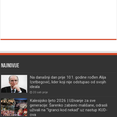
Najnovije
Na današnji dan prije 101. godine rođen Alija
Izetbegović, lider koji nije odstupao od svojih
ideala
20 sati prije
Kalesijsko ljeto 2026 | Uživanje za sve
generacije: Šarenko zabavio mališane, odrasli
uživali na “Igranci kod nekad” uz nastup KUD-
ova