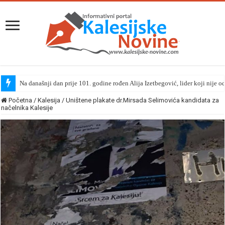
Na današnji dan prije 101. godine rođen Alija Izetbegović, lider koji nije o
Početna
/
Kalesija
/
Uništene plakate dr.Mirsada Selimovića kandidata za
načelnika Kalesije