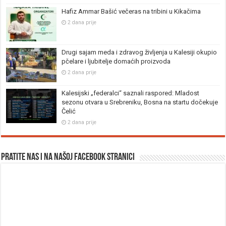
Hafiz Ammar Bašić večeras na tribini u Kikačima
2 dana prije
Drugi sajam meda i zdravog življenja u Kalesiji okupio
pčelare i ljubitelje domaćih proizvoda
2 dana prije
Kalesijski „federalci“ saznali raspored: Mladost
sezonu otvara u Srebreniku, Bosna na startu dočekuje
Čelić
2 dana prije
Pratite nas i na našoj facebook stranici