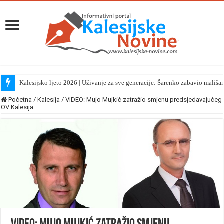
Kalesijsko ljeto 2026 | Uživanje za sve generacije: Šarenko zabavio mališa
Početna
/
Kalesija
/
VIDEO: Mujo Mujkić zatražio smjenu predsjedavajućeg
OV Kalesija