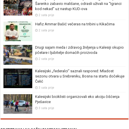
Šarenko zabavio mališane, odrasli uživali na “Igranci
kod nekad” uz nastup KUD-ova
2 sata prije
Hafiz Ammar Bašić večeras na tribini u Kikačima
2 sata prije
Drugi sajam meda i zdravog življenja u Kalesiji okupio
pčelare i ljubitelje domaćih proizvoda
2 sata prije
Kalesijski „federalci“ saznali raspored: Mladost
sezonu otvara u Srebreniku, Bosna na startu dočekuje
Čelić
3 sata prije
Kalesijski biciklisti organizovali eko akciju čišćenja
Pješavice
3 sata prije