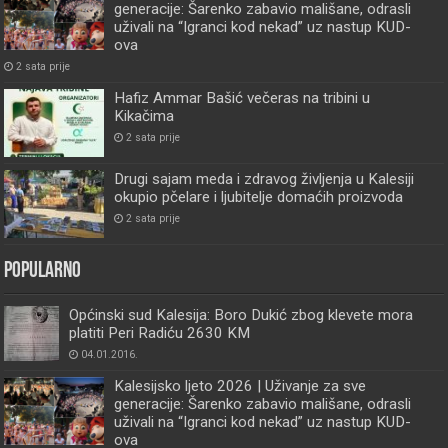
generacije: Šarenko zabavio mališane, odrasli
uživali na “Igranci kod nekad” uz nastup KUD-
ova
2 sata prije
Hafiz Ammar Bašić večeras na tribini u
Kikačima
2 sata prije
Drugi sajam meda i zdravog življenja u Kalesiji
okupio pčelare i ljubitelje domaćih proizvoda
2 sata prije
Popularno
Općinski sud Kalesija: Boro Dukić zbog klevete mora
platiti Peri Radiću 2630 KM
04.01.2016.
Kalesijsko ljeto 2026 | Uživanje za sve
generacije: Šarenko zabavio mališane, odrasli
uživali na “Igranci kod nekad” uz nastup KUD-
ova