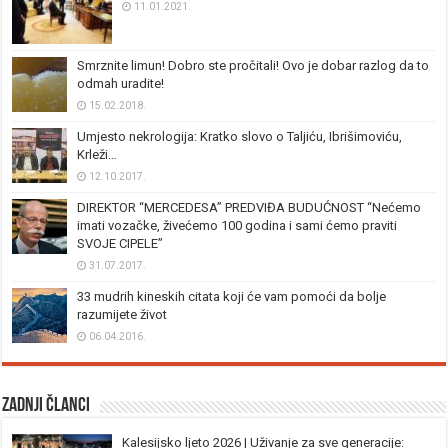
11.01.2021.
Smrznite limun! Dobro ste pročitali! Ovo je dobar razlog da to
odmah uradite!
15.02.2018.
Umjesto nekrologija: Kratko slovo o Taljiću, Ibrišimoviću,
Krleži…
12.10.2017.
DIREKTOR “MERCEDESA” PREDVIĐA BUDUĆNOST “Nećemo
imati vozačke, živećemo 100 godina i sami ćemo praviti
SVOJE CIPELE”
31.07.2017.
33 mudrih kineskih citata koji će vam pomoći da bolje
razumijete život
06.04.2016.
Zadnji članci
Kalesijsko ljeto 2026 | Uživanje za sve generacije: