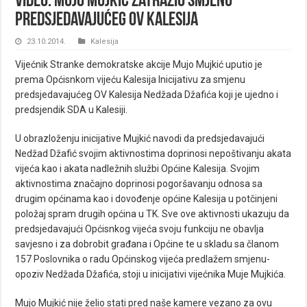
VIDEO: Mujo Mujkić zatražio smjenu
predsjedavajućeg OV Kalesija
23.10.2014.
Kalesija
Vijećnik Stranke demokratske akcije Mujo Mujkić uputio je
prema Općisnkom vijeću Kalesija Inicijativu za smjenu
predsjedavajućeg OV Kalesija Nedžada Džafića koji je ujedno i
predsjendik SDA u Kalesiji.
U obrazloženju inicijative Mujkić navodi da predsjedavajući
Nedžad Džafić svojim aktivnostima doprinosi nepoštivanju akata
vijeća kao i akata nadležnih službi Općine Kalesija. Svojim
aktivnostima značajno doprinosi pogoršavanju odnosa sa
drugim općinama kao i dovođenje općine Kalesija u potčinjeni
položaj spram drugih općina u TK. Sve ove aktivnosti ukazuju da
predsjedavajući Općisnkog vijeća svoju funkciju ne obavlja
savjesno i za dobrobit građana i Općine te u skladu sa članom
157 Poslovnika o radu Općinskog vijeća predlažem smjenu-
opoziv Nedžada Džafića, stoji u inicijativi vijećnika Muje Mujkića.
Mujo Mujkić nije želio stati pred naše kamere vezano za ovu