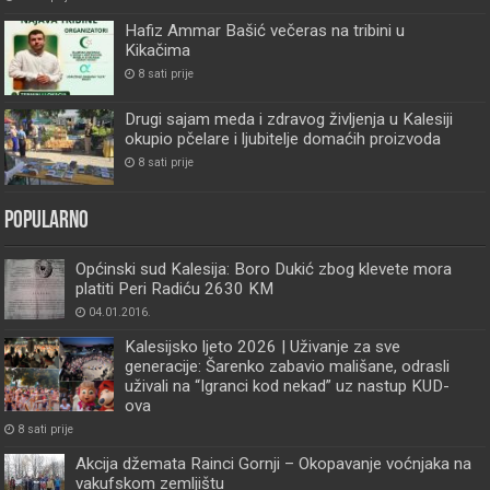
Hafiz Ammar Bašić večeras na tribini u
Kikačima
8 sati prije
Drugi sajam meda i zdravog življenja u Kalesiji
okupio pčelare i ljubitelje domaćih proizvoda
8 sati prije
Popularno
Općinski sud Kalesija: Boro Dukić zbog klevete mora
platiti Peri Radiću 2630 KM
04.01.2016.
Kalesijsko ljeto 2026 | Uživanje za sve
generacije: Šarenko zabavio mališane, odrasli
uživali na “Igranci kod nekad” uz nastup KUD-
ova
8 sati prije
Akcija džemata Rainci Gornji – Okopavanje voćnjaka na
vakufskom zemljištu