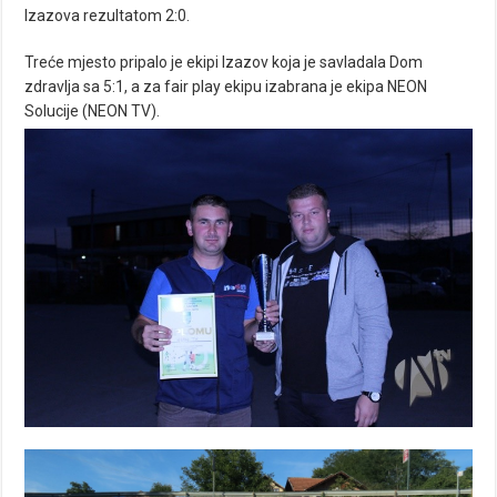
Izazova rezultatom 2:0.
Treće mjesto pripalo je ekipi Izazov koja je savladala Dom
zdravlja sa 5:1, a za fair play ekipu izabrana je ekipa NEON
Solucije (NEON TV).