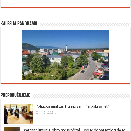
Kalesija panorama
Preporučujemo
Politička analiza: Trumpizam i “srpski svijet”
11.01.2021.
Smrznite limun! Dobro ste pročitali! Ovo je dobar razlog da to