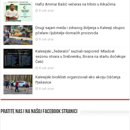
Hafiz Ammar Bašić večeras na tribini u Kikačima
8 sati prije
Drugi sajam meda i zdravog življenja u Kalesiji okupio
pčelare i ljubitelje domaćih proizvoda
8 sati prije
Kalesijski „federalci“ saznali raspored: Mladost
sezonu otvara u Srebreniku, Bosna na startu dočekuje
Čelić
8 sati prije
Kalesijski biciklisti organizovali eko akciju čišćenja
Pješavice
8 sati prije
Pratite nas i na našoj facebook stranici