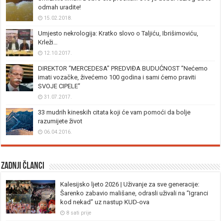
odmah uradite!
15.02.2018.
Umjesto nekrologija: Kratko slovo o Taljiću, Ibrišimoviću,
Krleži…
12.10.2017.
DIREKTOR “MERCEDESA” PREDVIĐA BUDUĆNOST “Nećemo
imati vozačke, živećemo 100 godina i sami ćemo praviti
SVOJE CIPELE”
31.07.2017.
33 mudrih kineskih citata koji će vam pomoći da bolje
razumijete život
06.04.2016.
Zadnji članci
Kalesijsko ljeto 2026 | Uživanje za sve generacije:
Šarenko zabavio mališane, odrasli uživali na “Igranci
kod nekad” uz nastup KUD-ova
8 sati prije