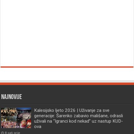
Najnovije
Kalesijsko ljeto 2026 | Uživanje za sve
generacije: Šarenko zabavio mališane, odrasli
uživali na “Igranci kod nekad” uz nastup KUD-
ova
8 sati prije