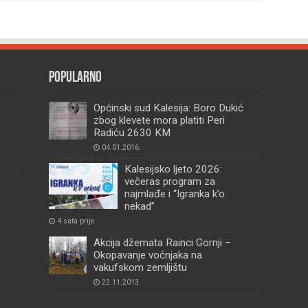
Popularno
Općinski sud Kalesija: Boro Dukić
zbog klevete mora platiti Peri
Radiću 2630 KM
04.01.2016.
Kalesijsko ljeto 2026:
večeras program za
najmlađe i “Igranka k’o
nekad”
4 sata prije
Akcija džemata Rainci Gornji –
Okopavanje voćnjaka na
vakufskom zemljištu
22.11.2013.