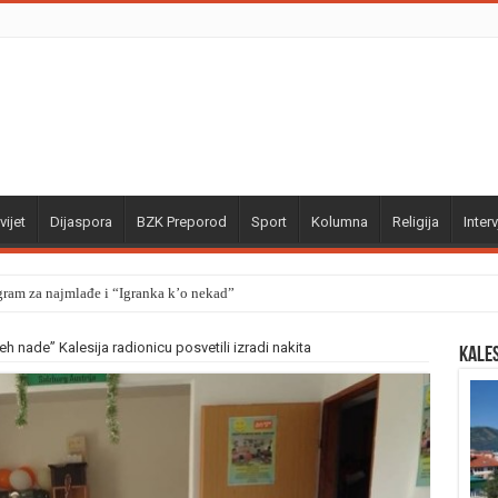
vijet
Dijaspora
BZK Preporod
Sport
Kolumna
Religija
Interv
gram za najmlađe i “Igranka k’o nekad”
h nade” Kalesija radionicu posvetili izradi nakita
Kale