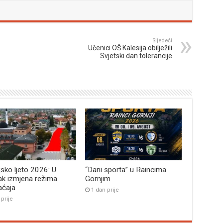
Sljedeći
Učenici OŠ Kalesija obilježili
Svjetski dan tolerancije
jsko ljeto 2026: U
“Dani sporta” u Raincima
ak izmjena režima
Gornjim
aćaja
1 dan prije
 prije