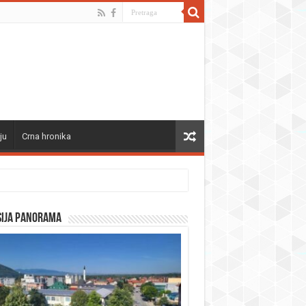
ju
Crna hronika
sija panorama