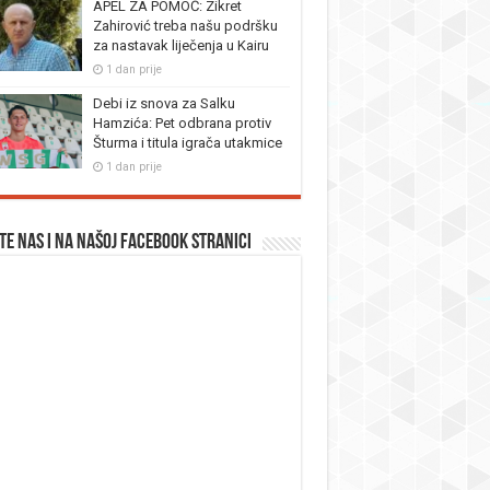
APEL ZA POMOĆ: Zikret
Zahirović treba našu podršku
za nastavak liječenja u Kairu
1 dan prije
Debi iz snova za Salku
Hamzića: Pet odbrana protiv
Šturma i titula igrača utakmice
1 dan prije
te nas i na našoj facebook stranici