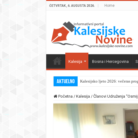
Home
ČETVRTAK , 6. AUGUSTA 2026.
Kalesija
Bosna i Hercegovina
S
Aktuelno
Kalesijsko ljeto 2026: večeras pro
Početna
/
Kalesija
/
Članovi Udruženja “Osmije