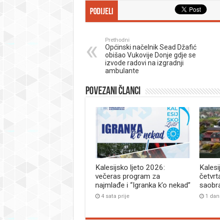
Podijeli
Prethodni
Općinski načelnik Sead Džafić
obišao Vukovije Donje gdje se
izvode radovi na izgradnji
ambulante
Povezani članci
Kalesijsko ljeto 2026:
Kalesi
večeras program za
četvrt
najmlađe i “Igranka k’o nekad”
saobr
4 sata prije
1 dan