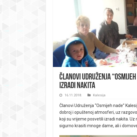
Članovi Udruženja “Osmijeh 
izradi nakita
16.11.2018.
Kalesija
Članovi Udruženja “Osmijeh nade” Kalesija 
dobroj i opuštenoj atmosferi, uz razgovor
koji su vrijeme posvetili izradi nakita. Uz
sigurno krasiti mnoge dame, ali i domov