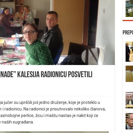
Prep
nade” Kalesija radionicu posvetili
jučer su uprilčili još jedno druženje, koje je proteklo u
 i radionicu.
Na radionici je prisutvovalo nekoliko članova,
 raznobojne perlice, žicu i maštu nastao je nakit koji će
e naših sugrađana.