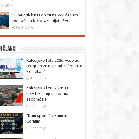
.07.2017.
33 mudrih kineskih citata koji će vam
pomoći da bolje razumijete život
06.04.2016.
i članci
Kalesijsko ljeto 2026: večeras
program za najmlađe i “Igranka
k’o nekad”
4 sata prije
Kalesijsko ljeto 2026: U
četvrtak izmjena režima
saobraćaja
1 dan prije
“Dani sporta” u Raincima
Gornjim
1 dan prije