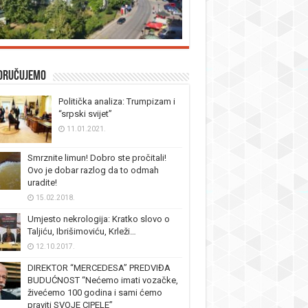
oručujemo
Politička analiza: Trumpizam i
“srpski svijet”
11.01.2021.
Smrznite limun! Dobro ste pročitali!
Ovo je dobar razlog da to odmah
uradite!
15.02.2018.
Umjesto nekrologija: Kratko slovo o
Taljiću, Ibrišimoviću, Krleži…
12.10.2017.
DIREKTOR “MERCEDESA” PREDVIĐA
BUDUĆNOST “Nećemo imati vozačke,
živećemo 100 godina i sami ćemo
praviti SVOJE CIPELE”