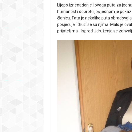
Lijepo iznenađenje i ovoga puta za jednu
humanost i dobrotu još jednom je pokaza
članicu. Fata je nekoliko puta obradoval
posjećuje i druži se sa njima. Malo je ov
prijateljima… Ispred Udruženja se zahva