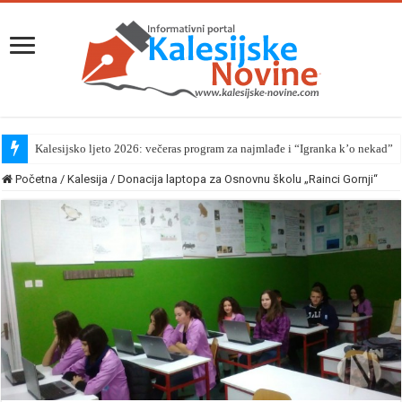
Kalesijsko ljeto 2026: večeras program za najmlađe i “Igranka k’o nekad”
Početna
/
Kalesija
/
Donacija laptopa za Osnovnu školu „Rainci Gornji“