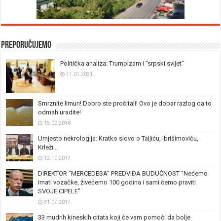
Preporučujemo
Politička analiza: Trumpizam i “srpski svijet”
11.01.2021.
Smrznite limun! Dobro ste pročitali! Ovo je dobar razlog da to
odmah uradite!
15.02.2018.
Umjesto nekrologija: Kratko slovo o Taljiću, Ibrišimoviću,
Krleži…
12.10.2017.
DIREKTOR “MERCEDESA” PREDVIĐA BUDUĆNOST “Nećemo
imati vozačke, živećemo 100 godina i sami ćemo praviti
SVOJE CIPELE”
31.07.2017.
33 mudrih kineskih citata koji će vam pomoći da bolje