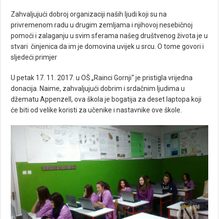
Zahvaljujući dobroj organizaciji naših ljudi koji su na
privremenom radu u drugim zemljama i njihovoj nesebičnoj
pomoći i zalaganju u svim sferama našeg društvenog života je u
stvari činjenica da im je domovina uvijek u srcu. O tome govori i
sljedeći primjer
U petak 17. 11. 2017. u OŠ „Rainci Gornji“ je pristigla vrijedna
donacija. Naime, zahvaljujući dobrim i srdačnim ljudima u
džematu Appenzell, ova škola je bogatija za deset laptopa koji
će biti od velike koristi za učenike i nastavnike ove škole.