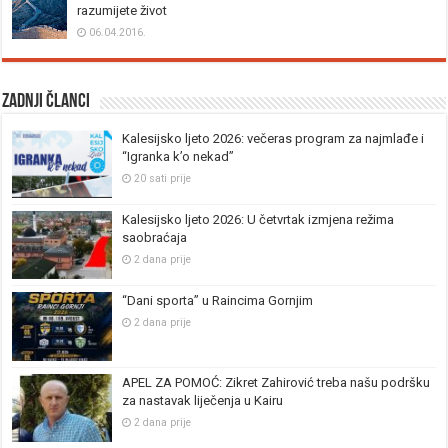
razumijete život
06.04.2016.
Zadnji članci
Kalesijsko ljeto 2026: večeras program za najmlađe i
“Igranka k’o nekad”
20 sati prije
Kalesijsko ljeto 2026: U četvrtak izmjena režima
saobraćaja
2 dana prije
“Dani sporta” u Raincima Gornjim
2 dana prije
APEL ZA POMOĆ: Zikret Zahirović treba našu podršku
za nastavak liječenja u Kairu
2 dana prije