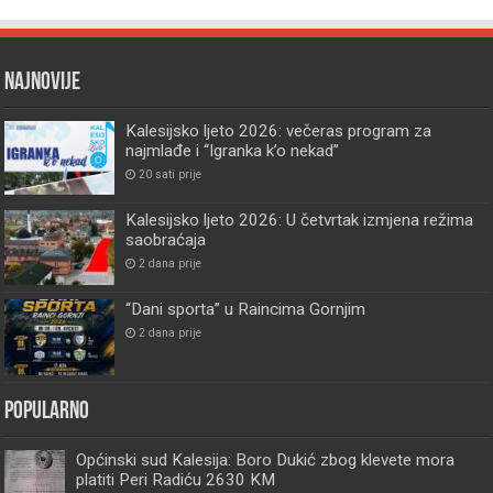
Najnovije
Kalesijsko ljeto 2026: večeras program za
najmlađe i “Igranka k’o nekad”
20 sati prije
Kalesijsko ljeto 2026: U četvrtak izmjena režima
saobraćaja
2 dana prije
“Dani sporta” u Raincima Gornjim
2 dana prije
Popularno
Općinski sud Kalesija: Boro Dukić zbog klevete mora
platiti Peri Radiću 2630 KM