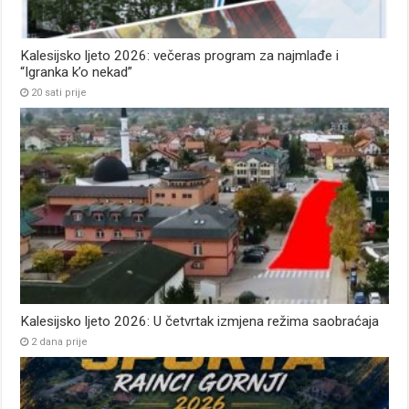
Kalesijsko ljeto 2026: večeras program za najmlađe i
“Igranka k’o nekad”
20 sati prije
Kalesijsko ljeto 2026: U četvrtak izmjena režima saobraćaja
2 dana prije