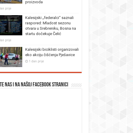
proizvoda
dan prije
Kalesijski „federalci“ saznali
raspored: Mladost sezonu
otvara u Srebreniku, Bosna na
startu dočekuje Čelić
dan prije
Kalesijski biciklisti organizovali
eko akciju čišćenja Pješavice
1 dan prije
te nas i na našoj facebook stranici