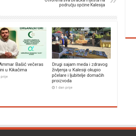
Otvorena sva biračka mjesta na
području općine Kalesija
 Ammar Bašić večeras
Drugi sajam meda i zdravog
bini u Kikačima
življenja u Kalesiji okupio
pčelare i ljubitelje domaćih
 prije
proizvoda
1 dan prije