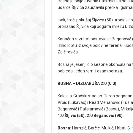
Bosna je bolje otvorila utakmicu i imala 
udarce Šljivića zaustavila prečka i golman
Ipak, treći pokušaj Šljivića (50) urodio j
pronašao Šljivića koji pogađa mrežu Diz
Konačan rezultat postavio je Beganović 
iznio loptu iz svoje polovine terena i up
Zejčirovića.
Bosna je jesenji dio sezone okončala na tr
pobjeda, jedan remi i osam poraza.
BOSNA – DIZDARUŠA 2:0 (0:0)
Kalesija-Gradski stadion. Teren pogodan z
Vrbić (Lukavac) i Read Mehanović (Tuzla).
Beganović i Palislamović (Bosna), Mrkaljev
1:0 Šljivić (50), 2:0 Beganović (90).
Bosna:
Hamzić, Barčić, Mujkić, Hrbat, Šlj