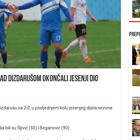
Prep
ad Dizdarušom okončali jesenji dio
Dizdarušu sa 2:0, u posljednjem kolu jesenjeg dijela sezone
 bili su Šljivić (50) i Beganović (90).