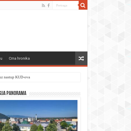
ju
Crna hronika
” uz nastup KUD-ova
sija panorama