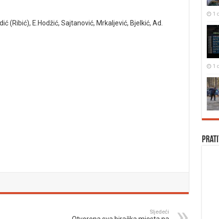
1 
ić (Ribić), E.Hodžić, Sajtanović, Mrkaljević, Bjelkić, Ad.
1 
Prati
Sljedeći