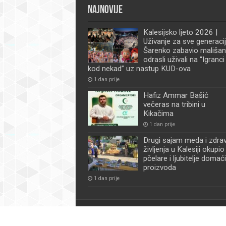
Najnovije
Kalesijsko ljeto 2026 |
Uživanje za sve generacij
Šarenko zabavio mališan
odrasli uživali na “Igranci
kod nekad” uz nastup KUD-ova
1 dan prije
Hafiz Ammar Bašić
večeras na tribini u
Kikačima
1 dan prije
Drugi sajam meda i zdra
življenja u Kalesiji okupio
pčelare i ljubitelje domać
proizvoda
1 dan prije
© Kalesijske novine | Sva prava zadržana