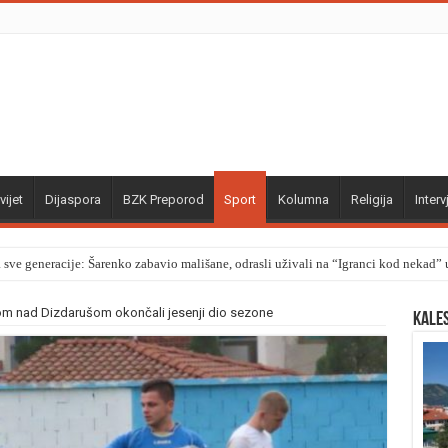
vijet
Dijaspora
BZK Preporod
Sport
Kolumna
Religija
Interv
a sve generacije: Šarenko zabavio mališane, odrasli uživali na “Igranci kod nekad
m nad Dizdarušom okončali jesenji dio sezone
Kale