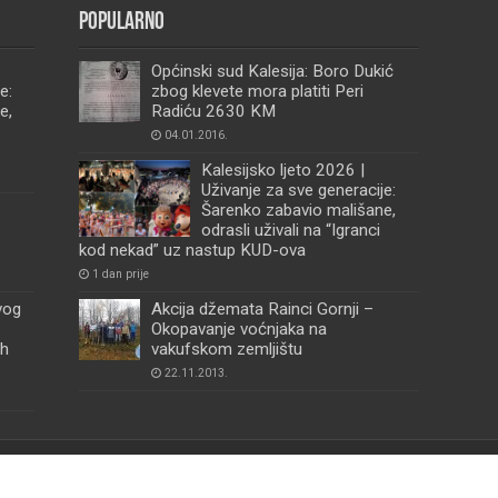
Popularno
Općinski sud Kalesija: Boro Dukić
e:
zbog klevete mora platiti Peri
e,
Radiću 2630 KM
04.01.2016.
Kalesijsko ljeto 2026 |
Uživanje za sve generacije:
Šarenko zabavio mališane,
odrasli uživali na “Igranci
kod nekad” uz nastup KUD-ova
1 dan prije
vog
Akcija džemata Rainci Gornji –
Okopavanje voćnjaka na
ih
vakufskom zemljištu
22.11.2013.