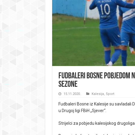
Fudbaleri Bosne pobjedom n
sezone
15.11.2020.
Kalesija
,
Sport
Fudbaleri Bosne iz Kalesije su savladali 
u Drugoj ligi FBiH „Sjever“.
Strijelci za pobjedu kalesijskog drugoligaša