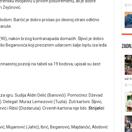
terensku inicijativu u prvom poluvremenu, ali je dobre
31
 Zejčirović.
e plodom. Barčić je dobro prošao po desnoj strani odlično
daruše.
(90), nakon brzog kontranapada domaćih. Šljivić je dobro
oslio Beganovića koji preciznim udarcem šalje loptu iza leđa
Zadnj
inaestoj poziciji na tabeli sa 19 bodova, upisali su šest
uz 
1 
a igru. Sudija Aldin Delić (Banovići). Pomoćnici: Dževad
 Delegat: Muraz Lemezović (Tuzla). Žuti kartoni: Šljivić,
ić i Ribić (Dizdaruša). Crvenih kartona nije bilo.
Strijelci:
ivić, Mujanović (Jahić), Ibrić, Beganović, Majdančić, Abidović