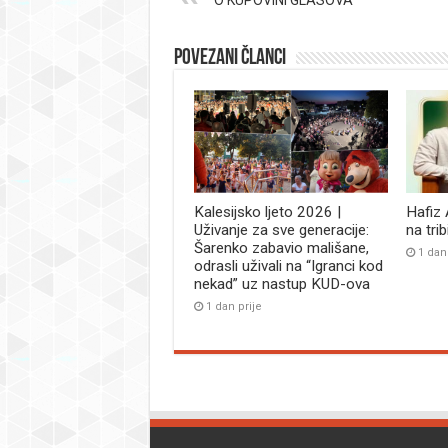
O KUPOVINI GLASOVA
Povezani članci
Kalesijsko ljeto 2026 |
Hafiz
Uživanje za sve generacije:
na tri
Šarenko zabavio mališane,
1 dan
odrasli uživali na “Igranci kod
nekad” uz nastup KUD-ova
1 dan prije