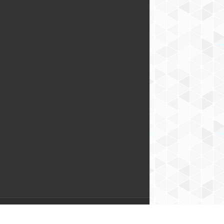
Hosting & Domene & Web aplikacije: Codelab