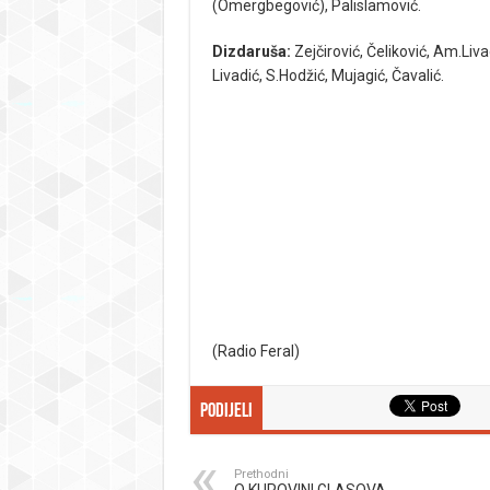
(Omergbegović), Palislamović.
Dizdaruša:
Zejčirović, Čeliković, Am.Livad
Livadić, S.Hodžić, Mujagić, Čavalić.
(Radio Feral)
Podijeli
Prethodni