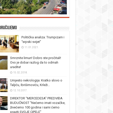
oručujemo
Politička analiza: Trumpizam i
“srpski svijet”
11.01.2021.
Smrznite limun! Dobro ste pročitali!
Ovo je dobar razlog da to odmah
uradite!
15.02.2018.
Umjesto nekrologija: Kratko slovo o
Taljiću, Ibrišimoviću, Krleži…
12.10.2017.
DIREKTOR “MERCEDESA” PREDVIĐA
BUDUĆNOST “Nećemo imati vozačke,
živećemo 100 godina i sami ćemo
praviti SVOJE CIPELE”