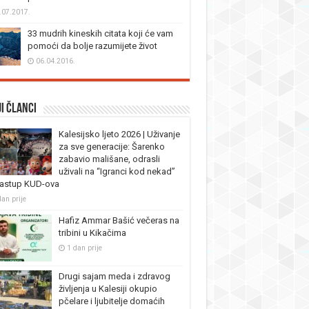
.07.2017.
33 mudrih kineskih citata koji će vam
pomoći da bolje razumijete život
06.04.2016.
i članci
Kalesijsko ljeto 2026 | Uživanje
za sve generacije: Šarenko
zabavio mališane, odrasli
uživali na “Igranci kod nekad”
nastup KUD-ova
dan prije
Hafiz Ammar Bašić večeras na
tribini u Kikačima
1 dan prije
Drugi sajam meda i zdravog
življenja u Kalesiji okupio
pčelare i ljubitelje domaćih