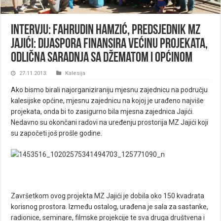
Intervju: Fahrudin Hamzić, predsjednik MZ
Jajići: Dijaspora finansira većinu projekata,
odlična saradnja sa džematom i Općinom
27.11.2013.
Kalesija
Ako bismo birali najorganiziraniju mjesnu zajednicu na području
kalesijske općine, mjesnu zajednicu na kojoj je urađeno najviše
projekata, onda bi to zasigurno bila mjesna zajednica Jajići.
Nedavno su okončani radovi na uređenju prostorija MZ Jajići koji
su započeti još prošle godine.
Završetkom ovog projekta MZ Jajići je dobila oko 150 kvadrata
korisnog prostora. Između ostalog, urađena je sala za sastanke,
radionice, seminare, filmske projekcije te sva druga društvena i