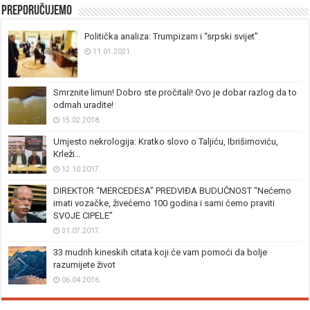
Preporučujemo
Politička analiza: Trumpizam i “srpski svijet”
11.01.2021.
Smrznite limun! Dobro ste pročitali! Ovo je dobar razlog da to
odmah uradite!
15.02.2018.
Umjesto nekrologija: Kratko slovo o Taljiću, Ibrišimoviću,
Krleži…
12.10.2017.
DIREKTOR “MERCEDESA” PREDVIĐA BUDUĆNOST “Nećemo
imati vozačke, živećemo 100 godina i sami ćemo praviti
SVOJE CIPELE”
31.07.2017.
33 mudrih kineskih citata koji će vam pomoći da bolje
razumijete život
06.04.2016.