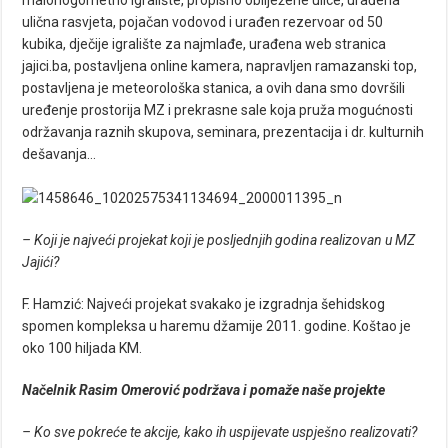
malonogometno igralište, propisno obilježene ulice, urađena
ulična rasvjeta, pojačan vodovod i urađen rezervoar od 50
kubika, dječije igralište za najmlađe, urađena web stranica
jajici.ba, postavljena online kamera, napravljen ramazanski top,
postavljena je meteorološka stanica, a ovih dana smo dovršili
uređenje prostorija MZ i prekrasne sale koja pruža mogućnosti
održavanja raznih skupova, seminara, prezentacija i dr. kulturnih
dešavanja…
– Koji je najveći projekat koji je posljednjih godina realizovan u MZ
Jajići?
F. Hamzić: Najveći projekat svakako je izgradnja šehidskog
spomen kompleksa u haremu džamije 2011. godine. Koštao je
oko 100 hiljada KM.
Načelnik Rasim Omerović podržava i pomaže naše projekte
– Ko sve pokreće te akcije, kako ih uspijevate uspješno realizovati?