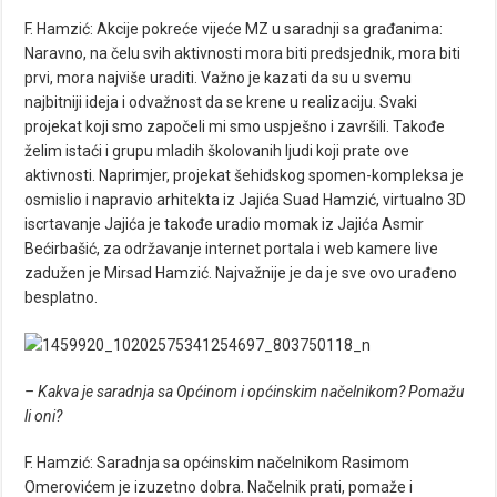
F. Hamzić: Akcije pokreće vijeće MZ u saradnji sa građanima:
Naravno, na čelu svih aktivnosti mora biti predsjednik, mora biti
prvi, mora najviše uraditi. Važno je kazati da su u svemu
najbitniji ideja i odvažnost da se krene u realizaciju. Svaki
projekat koji smo započeli mi smo uspješno i završili. Takođe
želim istaći i grupu mladih školovanih ljudi koji prate ove
aktivnosti. Naprimjer, projekat šehidskog spomen-kompleksa je
osmislio i napravio arhitekta iz Jajića Suad Hamzić, virtualno 3D
iscrtavanje Jajića je takođe uradio momak iz Jajića Asmir
Bećirbašić, za održavanje internet portala i web kamere live
zadužen je Mirsad Hamzić. Najvažnije je da je sve ovo urađeno
besplatno.
– Kakva je saradnja sa Općinom i općinskim načelnikom? Pomažu
li oni?
F. Hamzić: Saradnja sa općinskim načelnikom Rasimom
Omerovićem je izuzetno dobra. Načelnik prati, pomaže i