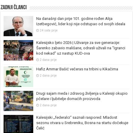
Zadnji članci
Na današnji dan prije 101. godine rođen Alija
Izetbegović, lider koji nije odstupao od svojih ideala
24 sata prije
Kalesijsko ljeto 2026 | Uživanje za sve generacije:
Šarenko zabavio mališane, odrasli uživali na “Igranci
kod nekad” uz nastup KUD-ova
2 dana prije
Hafiz Ammar Bašić večeras na tribini u Kikačima
2 dana prije
Drugi sajam meda i zdravog življenja u Kalesiji okupio
pčelare i ljubitelje domaćih proizvoda
2 dana prije
Kalesijski „federalci“ saznali raspored: Mladost
sezonu otvara u Srebreniku, Bosna na startu dočekuje
Čelić