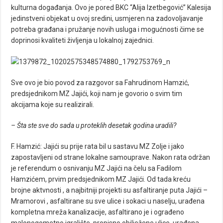
kulturna događanja. Ovo je pored BKC “Alija Izetbegović” Kalesija
jedinstveni objekat u ovoj sredini, usmjeren na zadovoljavanje
potreba građana i pružanje novih usluga i mogućnosti čime se
doprinosi kvaliteti življenja u lokalnoj zajednici.
Sve ovo je bio povod za razgovor sa Fahrudinom Hamzić,
predsjednikom MZ Jajići, koji nam je govorio o svim tim
akcijama koje su realizirali.
– Šta ste sve do sada u proteklih desetak godina uradili?
F. Hamzić: Jajići su prije rata bil u sastavu MZ Zolje i jako
zapostavljeni od strane lokalne samouprave. Nakon rata održan
je referendum o osnivanju MZ Jajići na čelu sa Fadilom
Hamzićem, prvim predsjednikom MZ Jajići. Od tada kreću
brojne aktvnosti , a najbitniji projekti su asfaltiranje puta Jajići –
Mramorovi , asfaltirane su sve ulice i sokaci u naselju, urađena
kompletna mreža kanalizacije, asfaltirano je i ograđeno