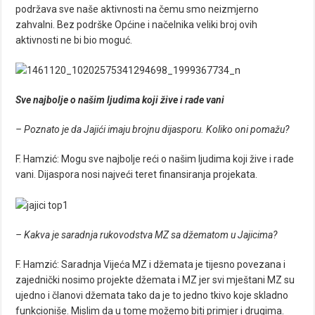
podržava sve naše aktivnosti na čemu smo neizmjerno
zahvalni. Bez podrške Općine i načelnika veliki broj ovih
aktivnosti ne bi bio moguć.
Sve najbolje o našim ljudima koji žive i rade vani
– Poznato je da Jajići imaju brojnu dijasporu. Koliko oni pomažu?
F. Hamzić: Mogu sve najbolje reći o našim ljudima koji žive i rade
vani. Dijaspora nosi najveći teret finansiranja projekata.
– Kakva je saradnja rukovodstva MZ sa džematom u Jajicima?
F. Hamzić: Saradnja Vijeća MZ i džemata je tijesno povezana i
zajednički nosimo projekte džemata i MZ jer svi mještani MZ su
ujedno i članovi džemata tako da je to jedno tkivo koje skladno
funkcioniše. Mislim da u tome možemo biti primjer i drugima.