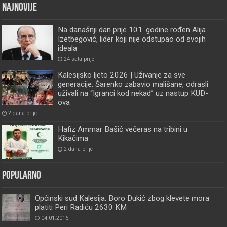
Najnovije
Na današnji dan prije 101. godine rođen Alija
Izetbegović, lider koji nije odstupao od svojih
ideala
24 sata prije
Kalesijsko ljeto 2026 | Uživanje za sve
generacije: Šarenko zabavio mališane, odrasli
uživali na “Igranci kod nekad” uz nastup KUD-
ova
2 dana prije
Hafiz Ammar Bašić večeras na tribini u
Kikačima
2 dana prije
Popularno
Općinski sud Kalesija: Boro Dukić zbog klevete mora
platiti Peri Radiću 2630 KM
04.01.2016.