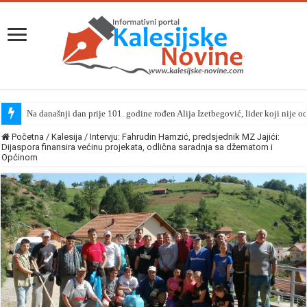
Na današnji dan prije 101. godine rođen Alija Izetbegović, lider koji nije o
Početna
/
Kalesija
/
Intervju: Fahrudin Hamzić, predsjednik MZ Jajići:
Dijaspora finansira većinu projekata, odlična saradnja sa džematom i
Općinom