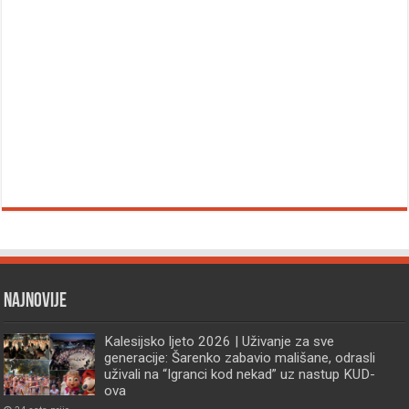
Najnovije
Kalesijsko ljeto 2026 | Uživanje za sve
generacije: Šarenko zabavio mališane, odrasli
uživali na “Igranci kod nekad” uz nastup KUD-
ova