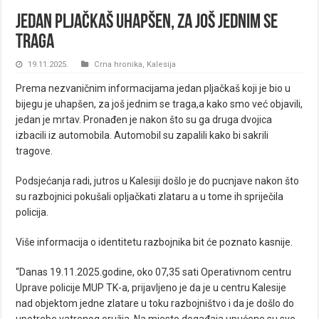
Jedan pljačkaš uhapšen, za još jednim se
traga
19.11.2025.
Crna hronika
,
Kalesija
Prema nezvaničnim informacijama jedan pljačkaš koji je bio u
bijegu je uhapšen, za još jednim se traga,a kako smo već objavili,
jedan je mrtav. Pronađen je nakon što su ga druga dvojica
izbacili iz automobila. Automobil su zapalili kako bi sakrili
tragove.
Podsjećanja radi, jutros u Kalesiji došlo je do pucnjave nakon što
su razbojnici pokušali opljačkati zlataru a u tome ih spriječila
policija.
Više informacija o identitetu razbojnika bit će poznato kasnije.
“Danas 19.11.2025.godine, oko 07,35 sati Operativnom centru
Uprave policije MUP TK-a, prijavljeno je da je u centru Kalesije
nad objektom jedne zlatare u toku razbojništvo i da je došlo do
upotrebe vatrenog oružja. Na mjesto događaja upućene su sve