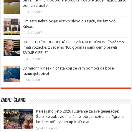
Smrznite limun! Dobro ste pročitali! Ovo je dobar razlog da to
odmah uradite!
15.02.2018.
Umjesto nekrologija: Kratko slovo o Taljiću, Ibrišimoviću,
Krleži…
12.10.2017.
DIREKTOR “MERCEDESA” PREDVIĐA BUDUĆNOST “Nećemo
imati vozačke, živećemo 100 godina i sami ćemo praviti
SVOJE CIPELE”
31.07.2017.
33 mudrih kineskih citata koji će vam pomoći da bolje
razumijete život
06.04.2016.
Zadnji članci
Kalesijsko ljeto 2026 | Uživanje za sve generacije:
Šarenko zabavio mališane, odrasli uživali na “Igranci
kod nekad” uz nastup KUD-ova
24 sata prije