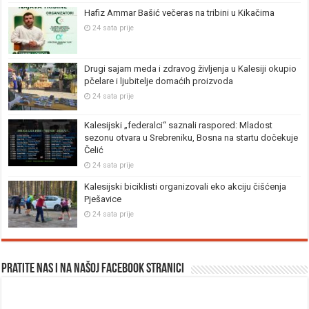
Hafiz Ammar Bašić večeras na tribini u Kikačima
24 sata prije
Drugi sajam meda i zdravog življenja u Kalesiji okupio
pčelare i ljubitelje domaćih proizvoda
24 sata prije
Kalesijski „federalci“ saznali raspored: Mladost
sezonu otvara u Srebreniku, Bosna na startu dočekuje
Čelić
24 sata prije
Kalesijski biciklisti organizovali eko akciju čišćenja
Pješavice
24 sata prije
Pratite nas i na našoj facebook stranici