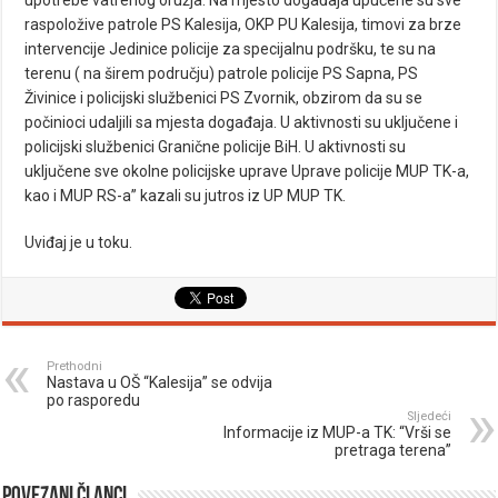
raspoložive patrole PS Kalesija, OKP PU Kalesija, timovi za brze
intervencije Jedinice policije za specijalnu podršku, te su na
terenu ( na širem području) patrole policije PS Sapna, PS
Živinice i policijski službenici PS Zvornik, obzirom da su se
počinioci udaljili sa mjesta događaja. U aktivnosti su uključene i
policijski službenici Granične policije BiH. U aktivnosti su
uključene sve okolne policijske uprave Uprave policije MUP TK-a,
kao i MUP RS-a” kazali su jutros iz UP MUP TK.
Uviđaj je u toku.
Prethodni
Nastava u OŠ “Kalesija” se odvija
po rasporedu
Sljedeći
Informacije iz MUP-a TK: “Vrši se
pretraga terena”
Povezani članci