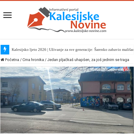
Kalesijsko ljeto 2026 | Uživanje za sve generacije: Šarenko zabavio mališa
Početna
/
Crna hronika
/
Jedan pljačkaš uhapšen, za još jednim se traga