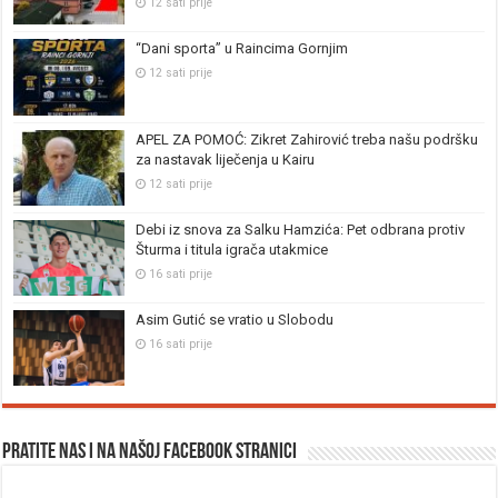
12 sati prije
“Dani sporta” u Raincima Gornjim
12 sati prije
APEL ZA POMOĆ: Zikret Zahirović treba našu podršku
za nastavak liječenja u Kairu
12 sati prije
Debi iz snova za Salku Hamzića: Pet odbrana protiv
Šturma i titula igrača utakmice
16 sati prije
Asim Gutić se vratio u Slobodu
16 sati prije
Pratite nas i na našoj facebook stranici