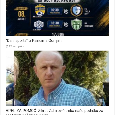
“Dani sporta” u Raincima Gornjim
12 sati prije
APEL ZA POMOĆ: Zikret Zahirović treba našu podršku za