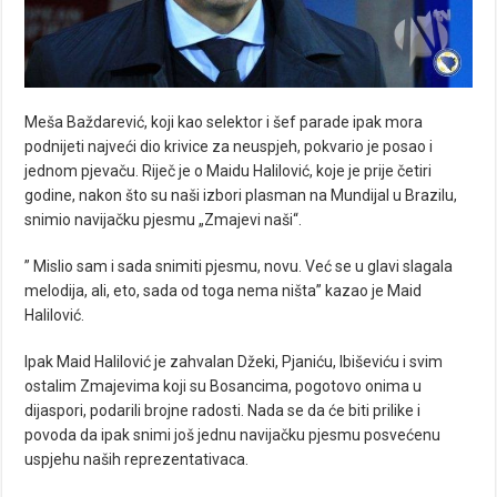
Meša Baždarević, koji kao selektor i šef parade ipak mora
podnijeti najveći dio krivice za neuspjeh, pokvario je posao i
jednom pjevaču. Riječ je o Maidu Halilović, koje je prije četiri
godine, nakon što su naši izbori plasman na Mundijal u Brazilu,
snimio navijačku pjesmu „Zmajevi naši“.
” Mislio sam i sada snimiti pjesmu, novu. Već se u glavi slagala
melodija, ali, eto, sada od toga nema ništa” kazao je Maid
Halilović.
Ipak Maid Halilović je zahvalan Džeki, Pjaniću, Ibiševiću i svim
ostalim Zmajevima koji su Bosancima, pogotovo onima u
dijaspori, podarili brojne radosti. Nada se da će biti prilike i
povoda da ipak snimi još jednu navijačku pjesmu posvećenu
uspjehu naših reprezentativaca.