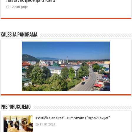
nastavak liječenja u Kairu
12 sati prije
Kalesija panorama
Preporučujemo
Politička analiza: Trumpizam i “srpski svijet”
11.01.2021.