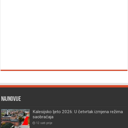
Najnovije
Kalesijsko ljeto 2026: U četvrtak izmjena režima
saobraćaja
12 sati prije