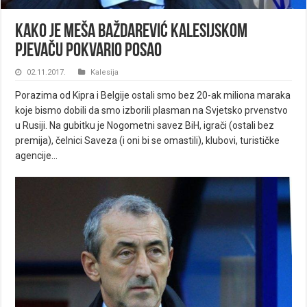
Kako je Meša Baždarević kalesijskom
pjevaču pokvario posao
02.11.2017.
Kalesija
Porazima od Kipra i Belgije ostali smo bez 20-ak miliona maraka
koje bismo dobili da smo izborili plasman na Svjetsko prvenstvo
u Rusiji. Na gubitku je Nogometni savez BiH, igrači (ostali bez
premija), čelnici Saveza (i oni bi se omastili), klubovi, turističke
agencije…