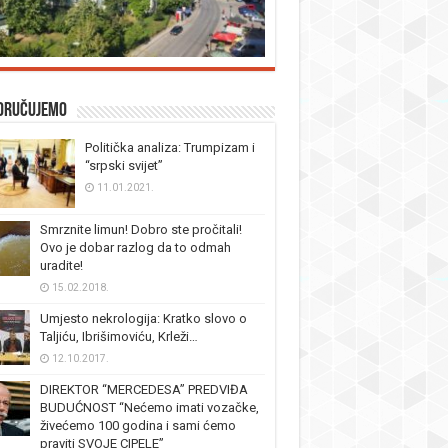
oručujemo
Politička analiza: Trumpizam i
“srpski svijet”
11.01.2021.
Smrznite limun! Dobro ste pročitali!
Ovo je dobar razlog da to odmah
uradite!
15.02.2018.
Umjesto nekrologija: Kratko slovo o
Taljiću, Ibrišimoviću, Krleži…
12.10.2017.
DIREKTOR “MERCEDESA” PREDVIĐA
BUDUĆNOST “Nećemo imati vozačke,
živećemo 100 godina i sami ćemo
praviti SVOJE CIPELE”