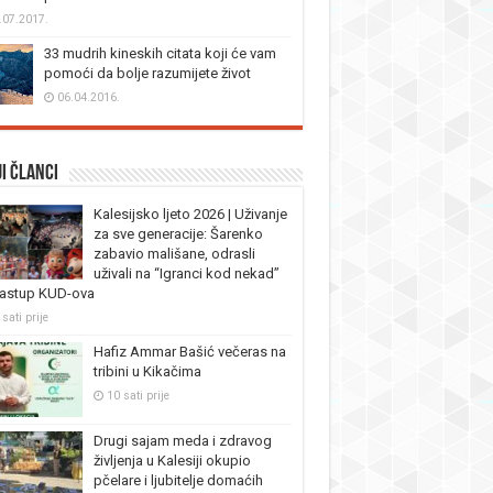
.07.2017.
33 mudrih kineskih citata koji će vam
pomoći da bolje razumijete život
06.04.2016.
i članci
Kalesijsko ljeto 2026 | Uživanje
za sve generacije: Šarenko
zabavio mališane, odrasli
uživali na “Igranci kod nekad”
nastup KUD-ova
sati prije
Hafiz Ammar Bašić večeras na
tribini u Kikačima
10 sati prije
Drugi sajam meda i zdravog
življenja u Kalesiji okupio
pčelare i ljubitelje domaćih