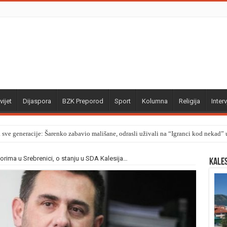
vijet
Dijaspora
BZK Preporod
Sport
Kolumna
Religija
Interv
a sve generacije: Šarenko zabavio mališane, odrasli uživali na “Igranci kod nekad
orima u Srebrenici, o stanju u SDA Kalesija…
Kale