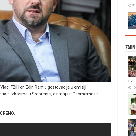
31
Zadnj
uz 
 Vladi FBiH dr. Edin Ramić gostovao je u emisiji
10 
io o izborima u Srebrenici, o stanju u Osamcima i o
TVORENO…