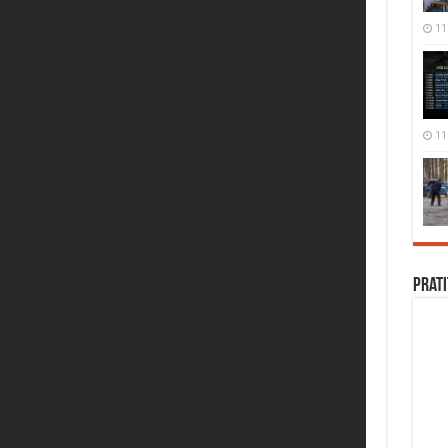
11 
11 
Prati