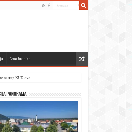
ju
Crna hronika
” uz nastup KUD-ova
sija panorama