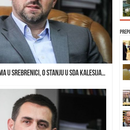
Prep
ma u Srebrenici, o stanju u SDA Kalesija…