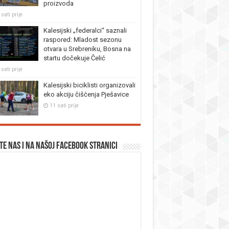
proizvoda
sati prije
Kalesijski „federalci“ saznali
raspored: Mladost sezonu
otvara u Srebreniku, Bosna na
startu dočekuje Čelić
sati prije
Kalesijski biciklisti organizovali
eko akciju čišćenja Pješavice
11 sati prije
te nas i na našoj facebook stranici