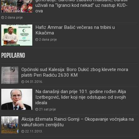
uživali na “Igranci kod nekad” uz nastup KUD-
ova
2 dana prije
Hafiz Ammar Bašić večeras na tribini u
Kikačima
2 dana prije
Popularno
Općinski sud Kalesija: Boro Dukić zbog klevete mora
platiti Peri Radiću 2630 KM
04.01.2016.
Na današnji dan prije 101. godine rođen Alija
Izetbegović, lider koji nije odstupao od svojih
ideala
21 sat prije
Akcija džemata Rainci Gornji – Okopavanje voćnjaka na
vakufskom zemljištu
22.11.2013.