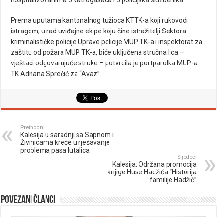
Prema uputama kantonalnog tužioca KTTK-a koji rukovodi
istragom, u rad uviđajne ekipe koju čine istražitelji Sektora
kriminalističke policije Uprave policije MUP TK-a i inspektorat za
zaštitu od požara MUP TK-a, biće uključena stručna lica –
vještaci odgovarujuće struke – potvrdila je portparolka MUP-a
TK Adnana Sprečić za “Avaz”.
Prethodni
Kalesija u saradnji sa Sapnom i
Živinicama kreće u rješavanje
problema pasa lutalica
Sljedeći
Kalesija: Održana promocija
knjige Huse Hadžića “Historija
familije Hadžić”
Povezani članci