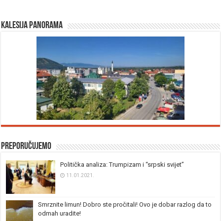
Kalesija panorama
Preporučujemo
Politička analiza: Trumpizam i “srpski svijet”
11.01.2021.
Smrznite limun! Dobro ste pročitali! Ovo je dobar razlog da to
odmah uradite!