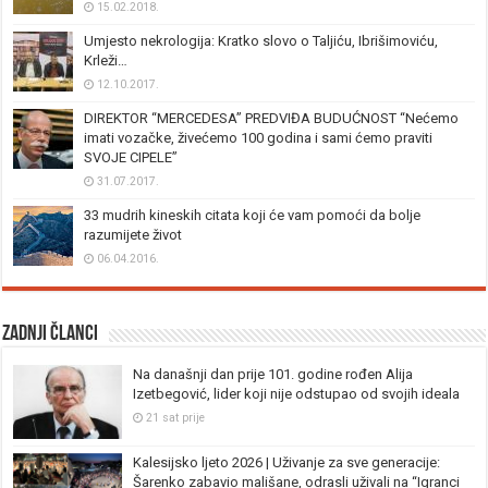
15.02.2018.
Umjesto nekrologija: Kratko slovo o Taljiću, Ibrišimoviću,
Krleži…
12.10.2017.
DIREKTOR “MERCEDESA” PREDVIĐA BUDUĆNOST “Nećemo
imati vozačke, živećemo 100 godina i sami ćemo praviti
SVOJE CIPELE”
31.07.2017.
33 mudrih kineskih citata koji će vam pomoći da bolje
razumijete život
06.04.2016.
Zadnji članci
Na današnji dan prije 101. godine rođen Alija
Izetbegović, lider koji nije odstupao od svojih ideala
21 sat prije
Kalesijsko ljeto 2026 | Uživanje za sve generacije:
Šarenko zabavio mališane, odrasli uživali na “Igranci