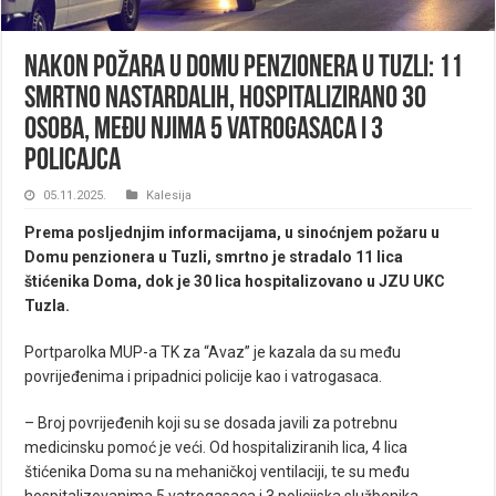
Nakon požara u Domu penzionera u Tuzli: 11
smrtno nastardalih, hospitalizirano 30
osoba, među njima 5 vatrogasaca i 3
policajca
05.11.2025.
Kalesija
Prema posljednjim informacijama, u sinoćnjem požaru u
Domu penzionera u Tuzli, smrtno je stradalo 11 lica
štićenika Doma, dok je 30 lica hospitalizovano u JZU UKC
Tuzla.
Portparolka MUP-a TK za “Avaz” je kazala da su među
povrijeđenima i pripadnici policije kao i vatrogasaca.
– Broj povrijeđenih koji su se dosada javili za potrebnu
medicinsku pomoć je veći. Od hospitaliziranih lica, 4 lica
štićenika Doma su na mehaničkoj ventilaciji, te su među
hospitalizovanima 5 vatrogasaca i 3 policijska službenika.