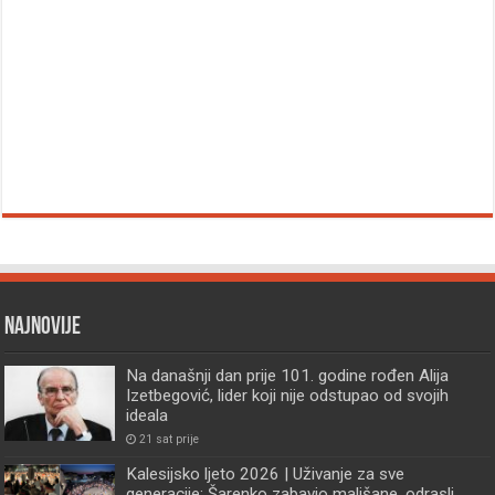
Najnovije
Na današnji dan prije 101. godine rođen Alija
Izetbegović, lider koji nije odstupao od svojih
ideala
21 sat prije
Kalesijsko ljeto 2026 | Uživanje za sve
generacije: Šarenko zabavio mališane, odrasli