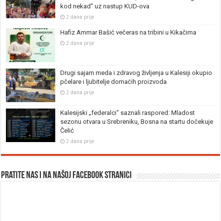
kod nekad” uz nastup KUD-ova
2 dana prije
Hafiz Ammar Bašić večeras na tribini u Kikačima
2 dana prije
Drugi sajam meda i zdravog življenja u Kalesiji okupio
pčelare i ljubitelje domaćih proizvoda
2 dana prije
Kalesijski „federalci“ saznali raspored: Mladost
sezonu otvara u Srebreniku, Bosna na startu dočekuje
Čelić
2 dana prije
Pratite nas i na našoj facebook stranici