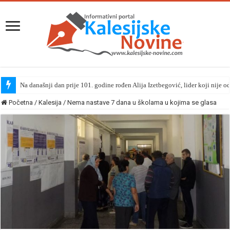
Na današnji dan prije 101. godine rođen Alija Izetbegović, lider koji nije o
Početna
/
Kalesija
/
Nema nastave 7 dana u školama u kojima se glasa