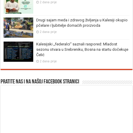
2 dana prije
Drugi sajam meda i zdravog življenja u Kalesiji okupio
pčelare i ljubitelje domaćih proizvoda
2 dana prije
Kalesijski „federalci“ saznali raspored: Mladost
sezonu otvara u Srebreniku, Bosna na startu dočekuje
Čelić
2 dana prije
Pratite nas i na našoj facebook stranici