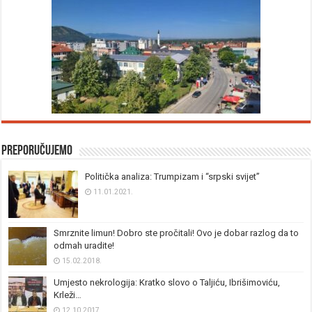
Preporučujemo
Politička analiza: Trumpizam i “srpski svijet”
11.01.2021.
Smrznite limun! Dobro ste pročitali! Ovo je dobar razlog da to
odmah uradite!
15.02.2018.
Umjesto nekrologija: Kratko slovo o Taljiću, Ibrišimoviću,
Krleži…
12.10.2017.