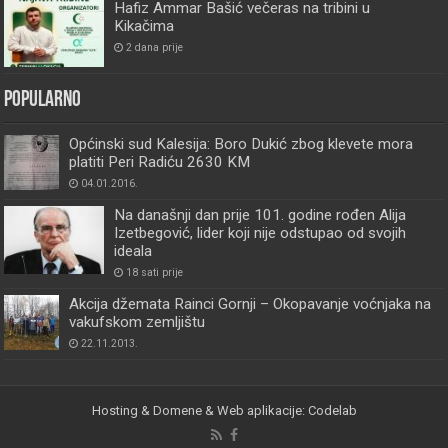
Hafiz Ammar Bašić večeras na tribini u
Kikačima
2 dana prije
Popularno
Općinski sud Kalesija: Boro Dukić zbog klevete mora
platiti Peri Radiću 2630 KM
04.01.2016.
Na današnji dan prije 101. godine rođen Alija
Izetbegović, lider koji nije odstupao od svojih
ideala
18 sati prije
Akcija džemata Rainci Gornji – Okopavanje voćnjaka na
vakufskom zemljištu
22.11.2013.
Hosting & Domene & Web aplikacije: Codelab