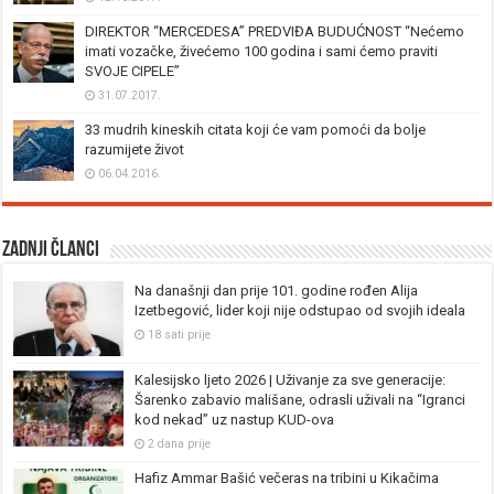
DIREKTOR “MERCEDESA” PREDVIĐA BUDUĆNOST “Nećemo
imati vozačke, živećemo 100 godina i sami ćemo praviti
SVOJE CIPELE”
31.07.2017.
33 mudrih kineskih citata koji će vam pomoći da bolje
razumijete život
06.04.2016.
Zadnji članci
Na današnji dan prije 101. godine rođen Alija
Izetbegović, lider koji nije odstupao od svojih ideala
18 sati prije
Kalesijsko ljeto 2026 | Uživanje za sve generacije:
Šarenko zabavio mališane, odrasli uživali na “Igranci
kod nekad” uz nastup KUD-ova
2 dana prije
Hafiz Ammar Bašić večeras na tribini u Kikačima