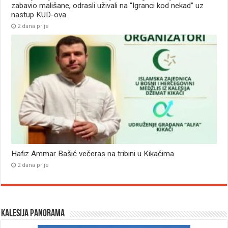
zabavio mališane, odrasli uživali na “Igranci kod nekad” uz
nastup KUD-ova
2 dana prije
Hafiz Ammar Bašić večeras na tribini u Kikačima
2 dana prije
Kalesija panorama