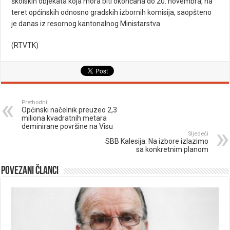
školskih objekata koja mora biti okončana do 20. novembra, na
teret općinskih odnosno gradskih izbornih komisija, saopšteno
je danas iz resornog kantonalnog Ministarstva.
(
RTVTK
)
Prethodni
Općinski načelnik preuzeo 2,3
miliona kvadratnih metara
deminirane površine na Visu
Sljedeći
SBB Kalesija: Na izbore izlazimo
sa konkretnim planom
Povezani članci