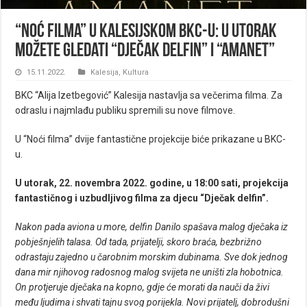
“Noć filma” u kalesijskom BKC-u: U utorak
možete gledati “Dječak delfin” i “Amanet”
15.11.2022.
Kalesija
,
Kultura
BKC “Alija Izetbegović” Kalesija nastavlja sa večerima filma. Za
odraslu i najmlađu publiku spremili su nove filmove.
U “Noći filma” dvije fantastične projekcije biće prikazane u BKC-
u.
U utorak, 22. novembra 2022. godine, u 18:00 sati, projekcija
fantastičnog i uzbudljivog filma za djecu “Dječak delfin”.
Nakon pada aviona u more, delfin Danilo spašava malog dječaka iz
pobješnjelih talasa. Od tada, prijatelji, skoro braća, bezbrižno
odrastaju zajedno u čarobnim morskim dubinama. Sve dok jednog
dana mir njihovog radosnog malog svijeta ne uništi zla hobotnica.
On protjeruje dječaka na kopno, gdje će morati da nauči da živi
među ljudima i shvati tajnu svog porijekla. Novi prijatelj, dobrodušni