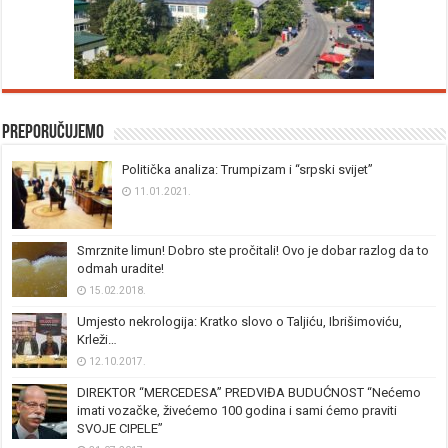
Preporučujemo
Politička analiza: Trumpizam i “srpski svijet”
11.01.2021.
Smrznite limun! Dobro ste pročitali! Ovo je dobar razlog da to
odmah uradite!
15.02.2018.
Umjesto nekrologija: Kratko slovo o Taljiću, Ibrišimoviću,
Krleži…
12.10.2017.
DIREKTOR “MERCEDESA” PREDVIĐA BUDUĆNOST “Nećemo
imati vozačke, živećemo 100 godina i sami ćemo praviti
SVOJE CIPELE”