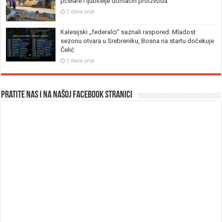
pčelare i ljubitelje domaćih proizvoda
2 dana prije
Kalesijski „federalci“ saznali raspored: Mladost
sezonu otvara u Srebreniku, Bosna na startu dočekuje
Čelić
2 dana prije
Pratite nas i na našoj facebook stranici