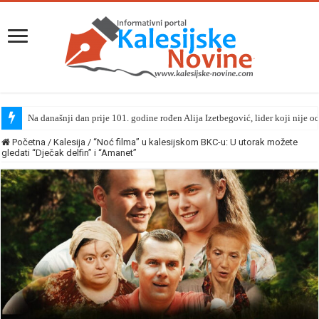
Na današnji dan prije 101. godine rođen Alija Izetbegović, lider koji nije o
Početna
/
Kalesija
/
“Noć filma” u kalesijskom BKC-u: U utorak možete
gledati “Dječak delfin” i “Amanet”