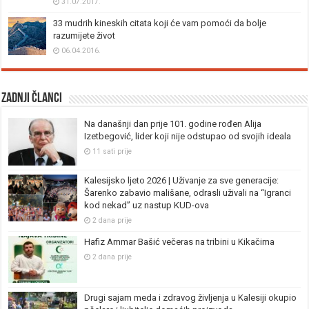
31.07.2017.
33 mudrih kineskih citata koji će vam pomoći da bolje
razumijete život
06.04.2016.
Zadnji članci
Na današnji dan prije 101. godine rođen Alija
Izetbegović, lider koji nije odstupao od svojih ideala
11 sati prije
Kalesijsko ljeto 2026 | Uživanje za sve generacije:
Šarenko zabavio mališane, odrasli uživali na “Igranci
kod nekad” uz nastup KUD-ova
2 dana prije
Hafiz Ammar Bašić večeras na tribini u Kikačima
2 dana prije
Drugi sajam meda i zdravog življenja u Kalesiji okupio