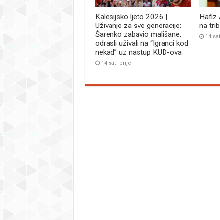
Kalesijsko ljeto 2026 |
Hafiz
Uživanje za sve generacije:
na tri
Šarenko zabavio mališane,
14 sat
odrasli uživali na “Igranci kod
nekad” uz nastup KUD-ova
14 sati prije