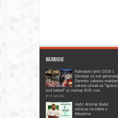
Najnovije
Kalesijsko ljeto 2026 |
Uživanje za sve generacij
Šarenko zabavio mališan
odrasli uživali na “Igranci
kod nekad” uz nastup KUD-ova
14 sati prije
Hafiz Ammar Bašić
večeras na tribini u
Kikačima