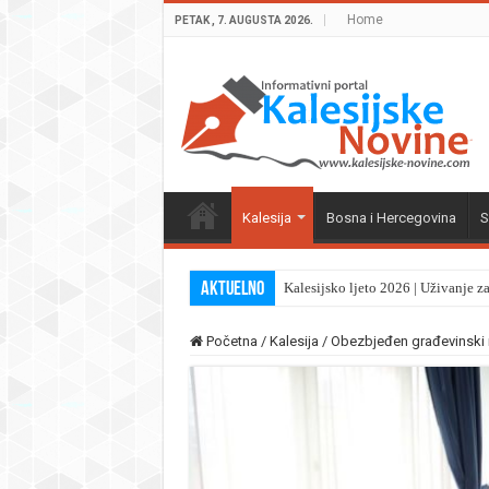
Home
PETAK , 7. AUGUSTA 2026.
Kalesija
Bosna i Hercegovina
S
Aktuelno
Kalesijsko ljeto 2026 | Uživanje z
Početna
/
Kalesija
/
Obezbjeđen građevinski ma