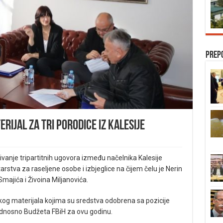
Prep
ijal za tri porodice iz Kalesije
ivanje tripartitnih ugovora između načelnika Kalesije
stva za raseljene osobe i izbjeglice na čijem čelu je Nerin
majića i Živoina Miljanovića.
skog materijala kojima su sredstva odobrena sa pozicije
, odnosno Budžeta FBiH za ovu godinu.