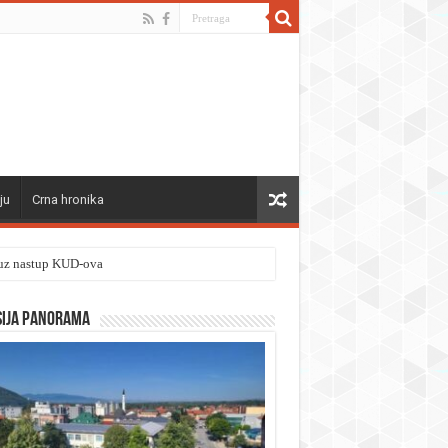
ju
Crna hronika
” uz nastup KUD-ova
sija panorama