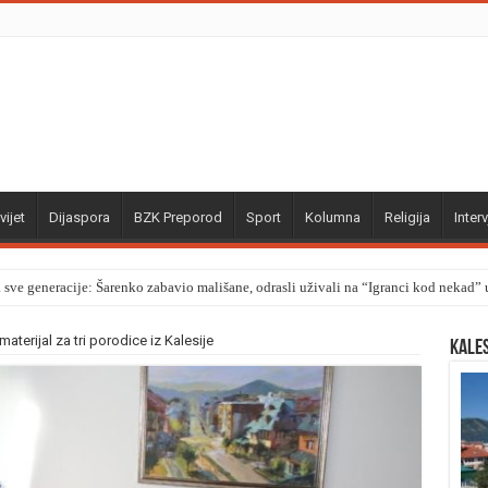
vijet
Dijaspora
BZK Preporod
Sport
Kolumna
Religija
Interv
a sve generacije: Šarenko zabavio mališane, odrasli uživali na “Igranci kod nekad
terijal za tri porodice iz Kalesije
Kale