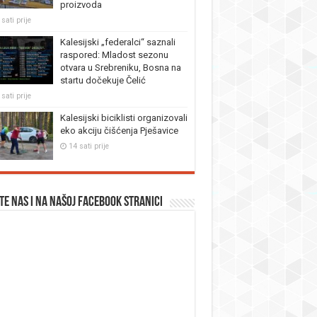
proizvoda
sati prije
Kalesijski „federalci“ saznali
raspored: Mladost sezonu
otvara u Srebreniku, Bosna na
startu dočekuje Čelić
sati prije
Kalesijski biciklisti organizovali
eko akciju čišćenja Pješavice
14 sati prije
te nas i na našoj facebook stranici