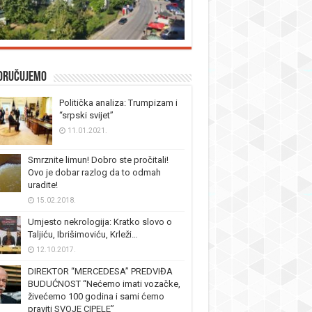
oručujemo
Politička analiza: Trumpizam i
“srpski svijet”
11.01.2021.
Smrznite limun! Dobro ste pročitali!
Ovo je dobar razlog da to odmah
uradite!
15.02.2018.
Umjesto nekrologija: Kratko slovo o
Taljiću, Ibrišimoviću, Krleži…
12.10.2017.
DIREKTOR “MERCEDESA” PREDVIĐA
BUDUĆNOST “Nećemo imati vozačke,
živećemo 100 godina i sami ćemo
praviti SVOJE CIPELE”