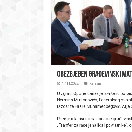
Obezbjeđen građevinski mater
17.11.2025.
Kalesija
U zgradi Općine danas je izvršeno potpis
Nermina Mujkanovića, Federalnog ministar
Dizdar te Fazile Muhamedbegović, Alije S
Riječ je o korisnicima donacije građevin
„Tranfer za raseljena lica i povratnike“