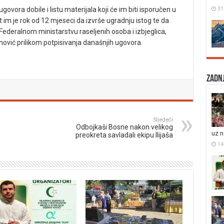
31
govora dobile i listu materijala koji će im biti isporučen u
 im je rok od 12 mjeseci da izvrše ugradnju istog te da
Federalnom ministarstvu raseljenih osoba i izbjeglica,
ović prilikom potpisivanja današnjih ugovora.
Zadnj
Sljedeći
Odbojkaši Bosne nakon velikog
uz 
preokreta savladali ekipu Ilijaša
14 