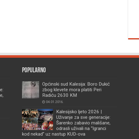
Popularno
Općinski sud Kalesija: Boro Dukić
e:
zbog klevete mora platiti Peri
e,
Radiću 2630 KM
04.01.2016.
Kalesijsko ljeto 2026 |
Uživanje za sve generacije:
Šarenko zabavio mališane,
odrasli uživali na “Igranci
kod nekad” uz nastup KUD-ova