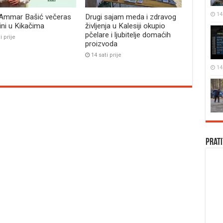
14 
 Ammar Bašić večeras
Drugi sajam meda i zdravog
bini u Kikačima
življenja u Kalesiji okupio
pčelare i ljubitelje domaćih
i prije
proizvoda
14 sati prije
14 
Prati