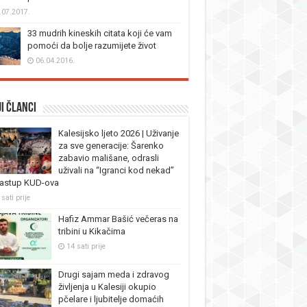
.07.2017.
33 mudrih kineskih citata koji će vam
pomoći da bolje razumijete život
06.04.2016.
i članci
Kalesijsko ljeto 2026 | Uživanje
za sve generacije: Šarenko
zabavio mališane, odrasli
uživali na “Igranci kod nekad”
nastup KUD-ova
sati prije
Hafiz Ammar Bašić večeras na
tribini u Kikačima
14 sati prije
Drugi sajam meda i zdravog
življenja u Kalesiji okupio
pčelare i ljubitelje domaćih