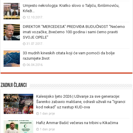
Umjesto nekrologija: Kratko slovo o Taljiću, Ibrišimoviću,
Krleži…
12.10.2017.
DIREKTOR “MERCEDESA” PREDVIĐA BUDUĆNOST “Nećemo
imati vozačke, živećemo 100 godina i sami ćemo praviti
SVOJE CIPELE”
31.07.2017.
33 mudrih kineskih citata koji će vam pomoći da bolje
razumijete život
06.04.2016.
Zadnji članci
Kalesijsko ljeto 2026 | Uživanje za sve generacije:
Šarenko zabavio mališane, odrasli uživali na “Igranci
kod nekad” uz nastup KUD-ova
1 dan prije
Hafiz Ammar Bašić večeras na tribini u Kikačima
1 dan prije