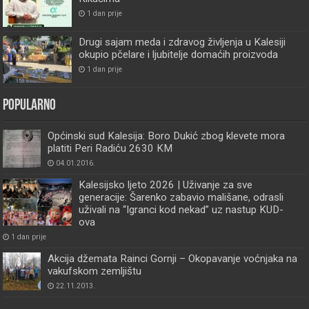
1 dan prije
Drugi sajam meda i zdravog življenja u Kalesiji
okupio pčelare i ljubitelje domaćih proizvoda
1 dan prije
Popularno
Općinski sud Kalesija: Boro Dukić zbog klevete mora
platiti Peri Radiću 2630 KM
04.01.2016.
Kalesijsko ljeto 2026 | Uživanje za sve
generacije: Šarenko zabavio mališane, odrasli
uživali na “Igranci kod nekad” uz nastup KUD-
ova
1 dan prije
Akcija džemata Rainci Gornji – Okopavanje voćnjaka na
vakufskom zemljištu
22.11.2013.