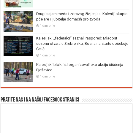
Drugi sajam meda i zdravog življenja u Kalesiji okupio
pčelare i ljubitelje domaćih proizvoda
1 dan prije
Kalesijski „federalci“ saznali raspored: Mladost
sezonu otvara u Srebreniku, Bosna na startu dočekuje
Čelić
1 dan prije
Kalesijski biciklisti organizovali eko akciju čišćenja
Pješavice
1 dan prije
Pratite nas i na našoj facebook stranici