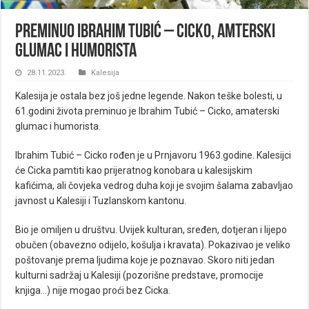
Preminuo Ibrahim Tubić – Cicko, amterski
glumac i humorista
28.11.2023.
Kalesija
Kalesija je ostala bez još jedne legende. Nakon teške bolesti, u
61.godini života preminuo je Ibrahim Tubić – Cicko, amaterski
glumac i humorista.
Ibrahim Tubić – Cicko rođen je u Prnjavoru 1963.godine. Kalesijci
će Cicka pamtiti kao prijeratnog konobara u kalesijskim
kafićima, ali čovjeka vedrog duha koji je svojim šalama zabavljao
javnost u Kalesiji i Tuzlanskom kantonu.
Bio je omiljen u društvu. Uvijek kulturan, sređen, dotjeran i lijepo
obučen (obavezno odijelo, košulja i kravata). Pokazivao je veliko
poštovanje prema ljudima koje je poznavao. Skoro niti jedan
kulturni sadržaj u Kalesiji (pozorišne predstave, promocije
knjiga…) nije mogao proći bez Cicka.