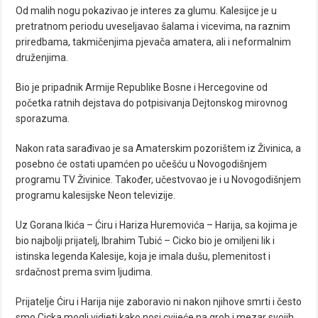
Od malih nogu pokazivao je interes za glumu. Kalesijce je u
pretratnom periodu uveseljavao šalama i vicevima, na raznim
priredbama, takmičenjima pjevača amatera, ali i neformalnim
druženjima.
Bio je pripadnik Armije Republike Bosne i Hercegovine od
početka ratnih dejstava do potpisivanja Dejtonskog mirovnog
sporazuma.
Nakon rata sarađivao je sa Amaterskim pozorištem iz Živinica, a
posebno će ostati upamćen po učešću u Novogodišnjem
programu TV Živinice. Također, učestvovao je i u Novogodišnjem
programu kalesijske Neon televizije.
Uz Gorana Ikića – Ćiru i Hariza Huremovića – Harija, sa kojima je
bio najbolji prijatelj, Ibrahim Tubić – Cicko bio je omiljeni lik i
istinska legenda Kalesije, koja je imala dušu, plemenitost i
srdačnost prema svim ljudima.
Prijatelje Ćiru i Harija nije zaboravio ni nakon njihove smrti i često
smo Cicka mogli vidjeti kako nosi cvijeće na grob i mezar svojih