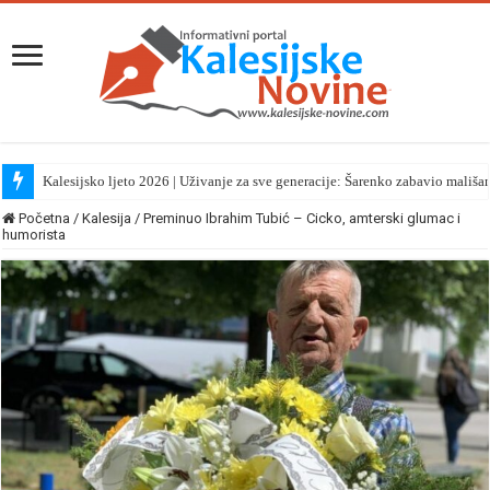
Kalesijsko ljeto 2026 | Uživanje za sve generacije: Šarenko zabavio mališa
Početna
/
Kalesija
/
Preminuo Ibrahim Tubić – Cicko, amterski glumac i
humorista