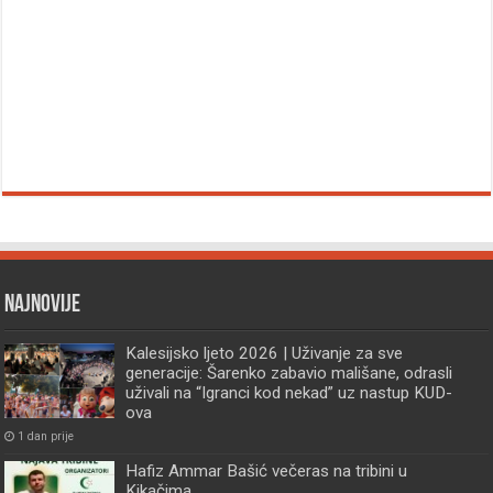
Najnovije
Kalesijsko ljeto 2026 | Uživanje za sve
generacije: Šarenko zabavio mališane, odrasli
uživali na “Igranci kod nekad” uz nastup KUD-
ova
1 dan prije
Hafiz Ammar Bašić večeras na tribini u
Kikačima