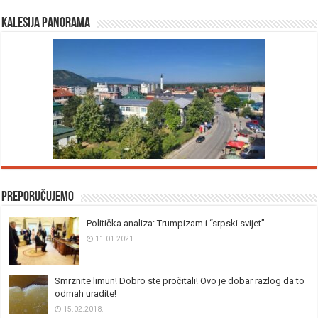
Kalesija panorama
Preporučujemo
Politička analiza: Trumpizam i “srpski svijet”
11.01.2021.
Smrznite limun! Dobro ste pročitali! Ovo je dobar razlog da to
odmah uradite!
15.02.2018.