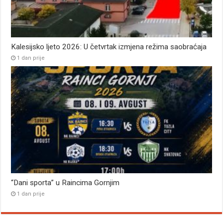
Kalesijsko ljeto 2026: U četvrtak izmjena režima saobraćaja
1 dan prije
“Dani sporta” u Raincima Gornjim
1 dan prije