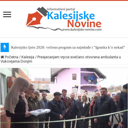
Kalesijsko ljeto 2026: večeras program za najmlađe i “Igranka k’o nekad”
Početna
/
Kalesija
/
Presjecanjem vrpce svečano otvorena ambulanta u
Vukovijama Donjim