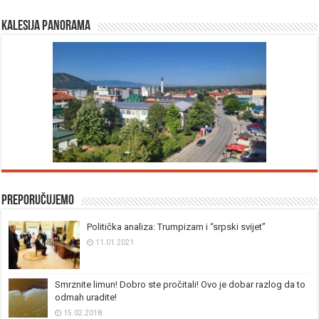
Kalesija panorama
Preporučujemo
Politička analiza: Trumpizam i “srpski svijet”
11.01.2021.
Smrznite limun! Dobro ste pročitali! Ovo je dobar razlog da to
odmah uradite!
15.02.2018.