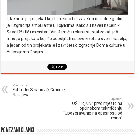
Istaknuto je, projekat koji bi trebao biti završen naredne godine
je i izgradnja ambulante u Tojšićima. Kako su naveli načelnik
Sead Džafić i ministar Edin Ramić u planu su realizovati još
mnogo projekata koji će poboljšati uslove života u ovom naselju,
a jedan od tih projekata je i završetak izgradnje Doma kulture u
Vukovijama Donjim.
Prethodni
Fahrudin Sinanović: Crtice iz
Sarajeva
Sljedeći
OŠ “Tojšići” prvo mjesto na
općinskom takmičenju
“Upozoravanje na opasnosti od
mina”
Povezani članci