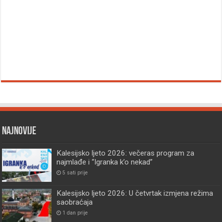
Najnovije
Kalesijsko ljeto 2026: večeras program za
najmlađe i “Igranka k’o nekad”
5 sati prije
Kalesijsko ljeto 2026: U četvrtak izmjena režima
saobraćaja
1 dan prije