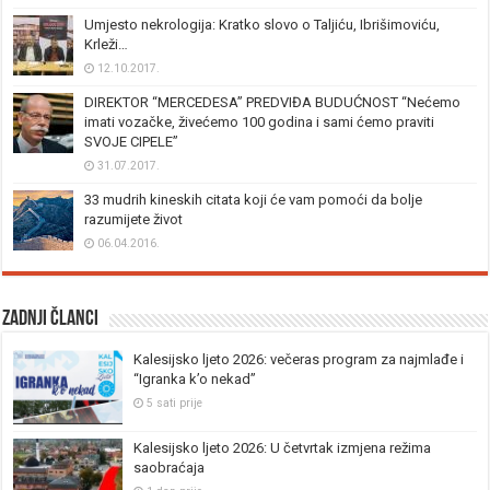
Umjesto nekrologija: Kratko slovo o Taljiću, Ibrišimoviću,
Krleži…
12.10.2017.
DIREKTOR “MERCEDESA” PREDVIĐA BUDUĆNOST “Nećemo
imati vozačke, živećemo 100 godina i sami ćemo praviti
SVOJE CIPELE”
31.07.2017.
33 mudrih kineskih citata koji će vam pomoći da bolje
razumijete život
06.04.2016.
Zadnji članci
Kalesijsko ljeto 2026: večeras program za najmlađe i
“Igranka k’o nekad”
5 sati prije
Kalesijsko ljeto 2026: U četvrtak izmjena režima
saobraćaja