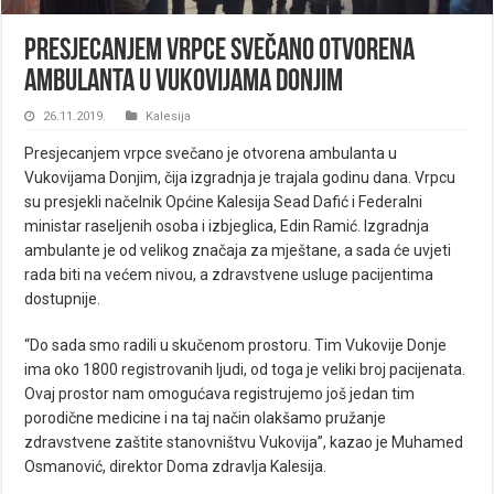
Presjecanjem vrpce svečano otvorena
ambulanta u Vukovijama Donjim
26.11.2019.
Kalesija
Presjecanjem vrpce svečano je otvorena ambulanta u
Vukovijama Donjim, čija izgradnja je trajala godinu dana. Vrpcu
su presjekli načelnik Općine Kalesija Sead Dafić i Federalni
ministar raseljenih osoba i izbjeglica, Edin Ramić. Izgradnja
ambulante je od velikog značaja za mještane, a sada će uvjeti
rada biti na većem nivou, a zdravstvene usluge pacijentima
dostupnije.
“Do sada smo radili u skučenom prostoru. Tim Vukovije Donje
ima oko 1800 registrovanih ljudi, od toga je veliki broj pacijenata.
Ovaj prostor nam omogućava registrujemo još jedan tim
porodične medicine i na taj način olakšamo pružanje
zdravstvene zaštite stanovništvu Vukovija”, kazao je Muhamed
Osmanović, direktor Doma zdravlja Kalesija.