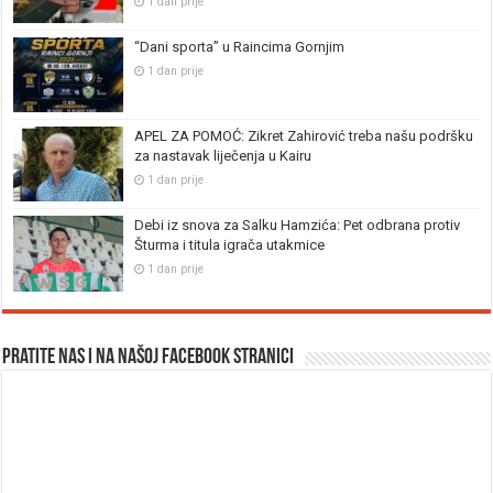
1 dan prije
“Dani sporta” u Raincima Gornjim
1 dan prije
APEL ZA POMOĆ: Zikret Zahirović treba našu podršku
za nastavak liječenja u Kairu
1 dan prije
Debi iz snova za Salku Hamzića: Pet odbrana protiv
Šturma i titula igrača utakmice
1 dan prije
Pratite nas i na našoj facebook stranici