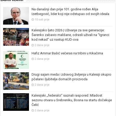
Na današnji dan prije 101. godine rođen Alija
Izetbegović, lider koji nije odstupao od svojih ideala
10 sati prije
Kalesijsko ljeto 2026 | Uživanje za sve generacije:
Šarenko zabavio mališane, odrasli uživali na “Igranci
kod nekad” uz nastup KUD-ova
2 dana prije
Hafiz Ammar Bašić večeras na tribini u Kikačima
2 dana prije
Drugi sajam meda i zdravog življenja u Kalesiji okupio
pčelare i ljubitelje domaćih proizvoda
2 dana prije
Kalesijski „federalci“ saznali raspored: Mladost
sezonu otvara u Srebreniku, Bosna na startu dočekuje
Čelić
2 dana prije