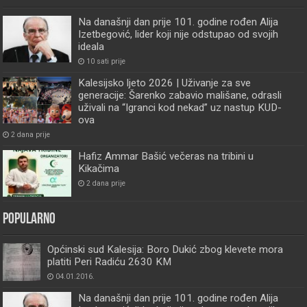
Na današnji dan prije 101. godine rođen Alija
Izetbegović, lider koji nije odstupao od svojih
ideala
10 sati prije
Kalesijsko ljeto 2026 | Uživanje za sve
generacije: Šarenko zabavio mališane, odrasli
uživali na “Igranci kod nekad” uz nastup KUD-
ova
2 dana prije
Hafiz Ammar Bašić večeras na tribini u
Kikačima
2 dana prije
Popularno
Općinski sud Kalesija: Boro Dukić zbog klevete mora
platiti Peri Radiću 2630 KM
04.01.2016.
Na današnji dan prije 101. godine rođen Alija