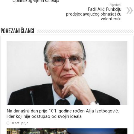
Općinskog vijeća Kalesija
Sljedeći
Fadil Alić: Funkciju
predsjedavajućeg obnašat ću
volonterski
Povezani članci
Na današnji dan prije 101. godine rođen Alija Izetbegović,
lider koji nije odstupao od svojih ideala
10 sati prije