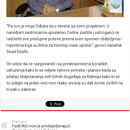
“Pa ovo je moja Odluka da s ekrene sa ovim projektom. U
narednim sedmicama uposlenici Civilne zaštite i vatrogasci će
raščistiti sve pristupne puteve prema svim spomen obilježjima i
mjestima koja su bitna za historiju naše općine”, govori načelnik
Sead Džafić.
On ističe da će razgovarati i sa predstavnicima boračkih
udruženja kako bi se vidjele njihove potrebe i planovi kada su
pitanju obilježavanja svih bitnih događaja za Kalesiju kako bi se
to izdiglo na jedan veći nivo i kako oni koji su dali živote za BiH ne
bi pali u zaborav.
Prethodni
Fadil Alić novi je predsjedavajući