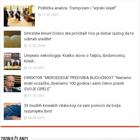
Politička analiza: Trumpizam i “srpski svijet”
11.01.2021.
Smrznite limun! Dobro ste pročitali! Ovo je dobar razlog da to
odmah uradite!
15.02.2018.
Umjesto nekrologija: Kratko slovo o Taljiću, Ibrišimoviću,
Krleži…
12.10.2017.
DIREKTOR “MERCEDESA” PREDVIĐA BUDUĆNOST “Nećemo
imati vozačke, živećemo 100 godina i sami ćemo praviti
SVOJE CIPELE”
31.07.2017.
33 mudrih kineskih citata koji će vam pomoći da bolje
razumijete život
06.04.2016.
Zadnji članci