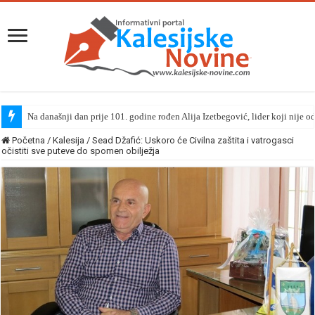
Na današnji dan prije 101. godine rođen Alija Izetbegović, lider koji nije o
Početna
/
Kalesija
/
Sead Džafić: Uskoro će Civilna zaštita i vatrogasci
očistiti sve puteve do spomen obilježja