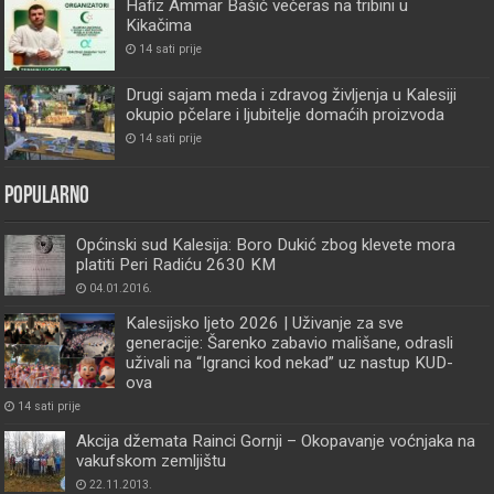
Hafiz Ammar Bašić večeras na tribini u
Kikačima
14 sati prije
Drugi sajam meda i zdravog življenja u Kalesiji
okupio pčelare i ljubitelje domaćih proizvoda
14 sati prije
Popularno
Općinski sud Kalesija: Boro Dukić zbog klevete mora
platiti Peri Radiću 2630 KM
04.01.2016.
Kalesijsko ljeto 2026 | Uživanje za sve
generacije: Šarenko zabavio mališane, odrasli
uživali na “Igranci kod nekad” uz nastup KUD-
ova
14 sati prije
Akcija džemata Rainci Gornji – Okopavanje voćnjaka na
vakufskom zemljištu
22.11.2013.