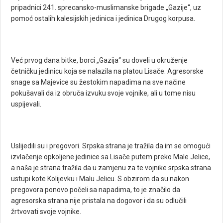
pripadnici 241. sprecansko-muslimanske brigade „Gazije“, uz
pomoć ostalih kalesijskih jedinica i jedinica Drugog korpusa.
Već prvog dana bitke, borci „Gazija“ su doveli u okruženje
četničku jedinicu koja se nalazila na platou Lisače. Agresorske
snage sa Majevice su žestokim napadima na sve načine
pokušavali da iz obruča izvuku svoje vojnike, ali u tome nisu
uspijevali.
Uslijedili su i pregovori. Srpska strana je tražila da im se omogući
izvlačenje opkoljene jedinice sa Lisače putem preko Male Jelice,
a naša je strana tražila da u zamjenu za te vojnike srpska strana
ustupi kote Kolijevku i Malu Jelicu. S obzirom da su nakon
pregovora ponovo počeli sa napadima, to je značilo da
agresorska strana nije pristala na dogovor i da su odlučili
žrtvovati svoje vojnike.