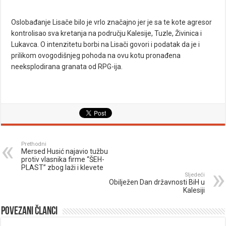
Oslobađanje Lisače bilo je vrlo značajno jer je sa te kote agresor
kontrolisao sva kretanja na području Kalesije, Tuzle, Živinica i
Lukavca. O intenzitetu borbi na Lisači govori i podatak da je i
prilikom ovogodišnjeg pohoda na ovu kotu pronađena
neeksplodirana granata od RPG-ija.
Prethodni
Mersed Husić najavio tužbu
protiv vlasnika firme “ŠEH-
PLAST” zbog laži i klevete
Sljedeći
Obilježen Dan državnosti BiH u
Kalesiji
Povezani članci