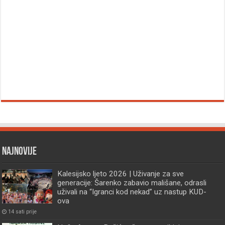
Najnovije
Kalesijsko ljeto 2026 | Uživanje za sve
generacije: Šarenko zabavio mališane, odrasli
uživali na “Igranci kod nekad” uz nastup KUD-
ova
14 sati prije