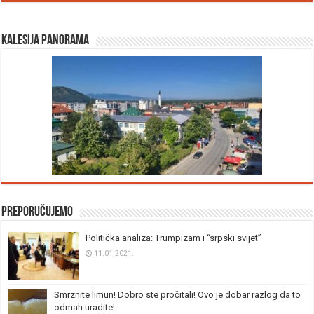
Kalesija panorama
Preporučujemo
Politička analiza: Trumpizam i “srpski svijet”
11.01.2021.
Smrznite limun! Dobro ste pročitali! Ovo je dobar razlog da to
odmah uradite!