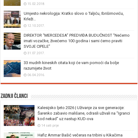
15.02.2018.
Umjesto nekrologija: Kratko slovo o Taljiću, Ibrišimoviću,
Krleži…
12.10.2017.
DIREKTOR “MERCEDESA” PREDVIĐA BUDUĆNOST “Nećemo
imati vozačke, živećemo 100 godina i sami ćemo praviti
SVOJE CIPELE”
31.07.2017.
33 mudrih kineskih citata koji će vam pomoći da bolje
razumijete život
06.04.2016.
Zadnji članci
Kalesijsko ljeto 2026 | Uživanje za sve generacije:
Šarenko zabavio mališane, odrasli uživali na “Igranci
kod nekad” uz nastup KUD-ova
14 sati prije
Hafiz Ammar Bašić večeras na tribini u Kikačima