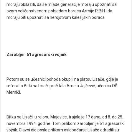
moraju obilaziti, da se mlade generacije moraju upoznati sa
ovom veličanstvenom pobjedom boraca Armije R BiH i da
moraju biti upoznati sa herojstvom kalesijskih boraca.
Zarobljen 61 agresorski vojnik
Potom su se učesnici pohoda okupili na platou Lisače, gdje je
referat o Bitki na Lisači pročitala Amela Jajčević, učenica OŠ
Memići.
Bitka na Lisači, u rejonu Majevice, trajala je 17 dana, od 8. do 25.
novembra 1994. godine. Tom prilikom zarobljen je 61 agresorski
vojnik. Glavni dio posla prilikom oslobađanja Lisače odradili su