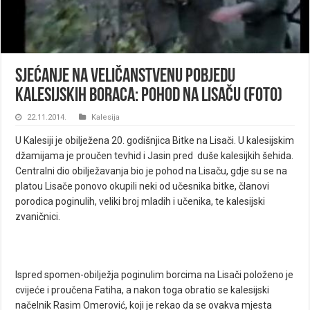
Sjećanje na veličanstvenu pobjedu
kalesijskih boraca: Pohod na Lisaču (FOTO)
22.11.2014.
Kalesija
U Kalesiji je obilježena 20. godišnjica Bitke na Lisači. U kalesijskim
džamijama je proučen tevhid i Jasin pred duše kalesijkih šehida.
Centralni dio obilježavanja bio je pohod na Lisaču, gdje su se na
platou Lisače ponovo okupili neki od učesnika bitke, članovi
porodica poginulih, veliki broj mladih i učenika, te kalesijski
zvaničnici.
Ispred spomen-obilježja poginulim borcima na Lisači položeno je
cvijeće i proučena Fatiha, a nakon toga obratio se kalesijski
načelnik Rasim Omerović, koji je rekao da se ovakva mjesta