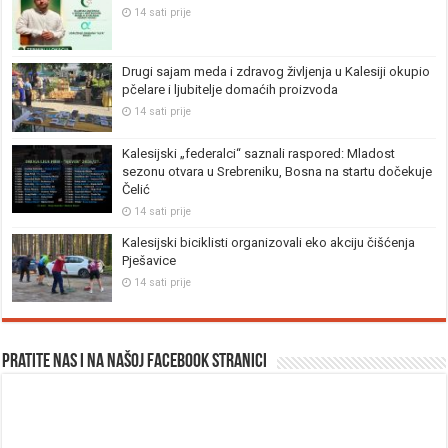
14 sati prije
Drugi sajam meda i zdravog življenja u Kalesiji okupio
pčelare i ljubitelje domaćih proizvoda
14 sati prije
Kalesijski „federalci“ saznali raspored: Mladost
sezonu otvara u Srebreniku, Bosna na startu dočekuje
Čelić
14 sati prije
Kalesijski biciklisti organizovali eko akciju čišćenja
Pješavice
14 sati prije
Pratite nas i na našoj facebook stranici