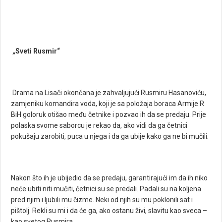
„Sveti Rusmir“
Drama na Lisači okončana je zahvaljujući Rusmiru Hasanoviću,
zamjeniku komandira voda, koji je sa položaja boraca Armije R
BiH goloruk otišao među četnike i pozvao ih da se predaju. Prije
polaska svome saborcu je rekao da, ako vidi da ga četnici
pokušaju zarobiti, puca u njega i da ga ubije kako ga ne bi mučili.
Nakon što ih je ubijedio da se predaju, garantirajući im da ih niko
neće ubiti niti mučiti, četnici su se predali. Padali su na koljena
pred njim i ljubili mu čizme. Neki od njih su mu poklonili sat i
pištolj. Rekli su mi i da će ga, ako ostanu živi, slavitu kao sveca –
kao svetog Rusmira.