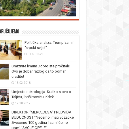
oručujemo
Politička analiza: Trumpizam i
“srpski svijet”
11.01.2021.
Smrznite limun! Dobro ste pročitali!
Ovo je dobar razlog da to odmah
uradite!
15.02.2018.
Umjesto nekrologija: Kratko slovo o
Taljiću, Ibrišimoviću, Krleži…
12.10.2017.
DIREKTOR “MERCEDESA” PREDVIĐA
BUDUĆNOST “Nećemo imati vozačke,
živećemo 100 godina i sami ćemo
praviti SVOJE CIPELE”