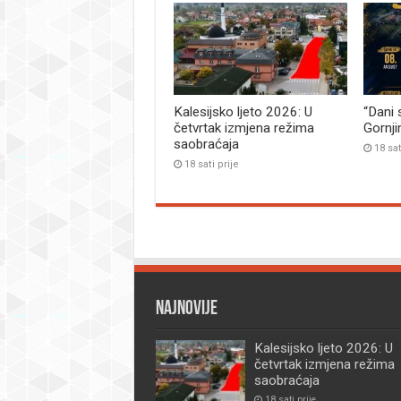
Kalesijsko ljeto 2026: U
“Dani 
četvrtak izmjena režima
Gornj
saobraćaja
18 sat
18 sati prije
Najnovije
Kalesijsko ljeto 2026: U
četvrtak izmjena režima
saobraćaja
18 sati prije