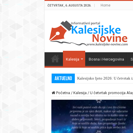
Home
ČETVRTAK , 6. AUGUSTA 2026.
Kalesija
Bosna i Hercegovina
S
Aktuelno
Kalesijsko ljeto 2026: U četvrtak 
Početna
/
Kalesija
/
U četvrtak promocija Ala