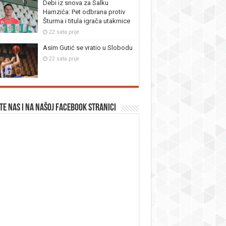
Debi iz snova za Salku
Hamzića: Pet odbrana protiv
Šturma i titula igrača utakmice
22 sata prije
Asim Gutić se vratio u Slobodu
22 sata prije
te nas i na našoj facebook stranici