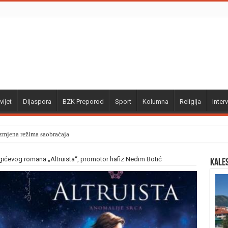
vijet
Dijaspora
BZK Preporod
Sport
Kolumna
Religija
Interv
izmjena režima saobraćaja
gićevog romana „Altruista“, promotor hafiz Nedim Botić
Kale