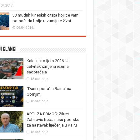
.07.2017.
33 mudrih kineskih citata koji će vam
pomoći da bolje razumijete život
06.04.2016.
i članci
Kalesijsko ljeto 2026: U
četvrtak izmjena režima
saobraćaja
18 sati prije
“Dani sporta” u Raincima
Gornjim
18 sati prije
APEL ZA POMOĆ: Zikret
Zahirović treba našu podršku
za nastavak liječenja u Kairu
18 sati prije