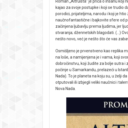
Roman „Altruista“ je priča o insanu koji ni
kajao za svoje postupke i koji se trudio da
porodici, prijateljima, narodu i koji je ht
naučnofantastične i bajkovite sfere od po
začinjena ljubavlju prema ljudima, jer lju
stvaranja; džennetskih blagodati. (…) Ovo n
nešto novo, već je nešto što će vas zabaviti
Osmišljeno je prvenstveno kao replika m
na loše, a namijenjena je i vama, koji svo
dobročinstvu, koji žudite za bolje sutra i
počinje u Samarkandu, prelazeći u Istan
Nada). To je planeta na koju su, u želji 
otputovali ili izbjegli veliki naučnici i t
Nova Nada.