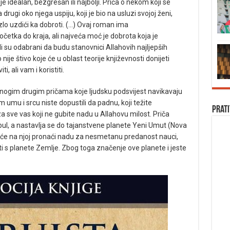
je idealan, bezgrešan ili najbolji. Priča o nekom koji se
 drugi oko njega uspiju, koji je bio na usluzi svojoj ženi,
io zlo uzdići ka dobroti. (…) Ovaj roman ima
četka do kraja, ali najveća moć je dobrota koja je
di su odabrani da budu stanovnici Allahovih najljepših
ije štivo koje će u oblast teorije književnosti donijeti
, ali vam i koristiti.
nogim drugim pričama koje ljudsku podsvijest navikavaju
m umu i srcu niste dopustili da padnu, koji težite
Prati
 za sve vas koji ne gubite nadu u Allahovu milost. Priča
bul, a nastavlja se do tajanstvene planete Yeni Umut (Nova
da će na njoj pronaći nadu za nesmetanu predanost nauci,
alenti s planete Zemlje. Zbog toga značenje ove planete i jeste