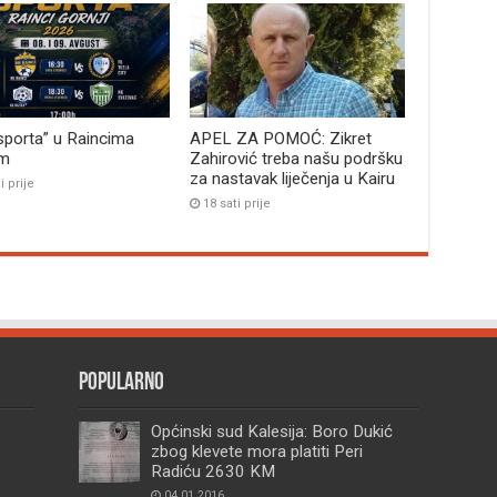
sporta” u Raincima
APEL ZA POMOĆ: Zikret
im
Zahirović treba našu podršku
za nastavak liječenja u Kairu
i prije
18 sati prije
Popularno
Općinski sud Kalesija: Boro Dukić
zbog klevete mora platiti Peri
Radiću 2630 KM
04.01.2016.