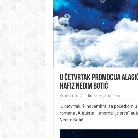
U četvrtak promocija Alagi
hafiz Nedim Botić
04.11.2017.
Kalesija
,
Kultura
U četvrtak, 9. novembra, sa početkom u 17
romana „Altruista – anomallije srca“ auto
Nedim Botić.