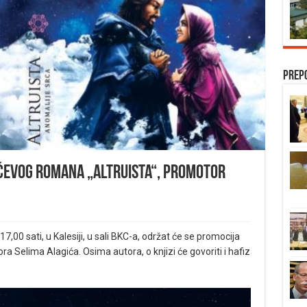
Prep
ćevog romana „Altruista“, promotor
,00 sati, u Kalesiji, u sali BKC-a, održat će se promocija
ra Selima Alagića. Osima autora, o knjizi će govoriti i hafiz