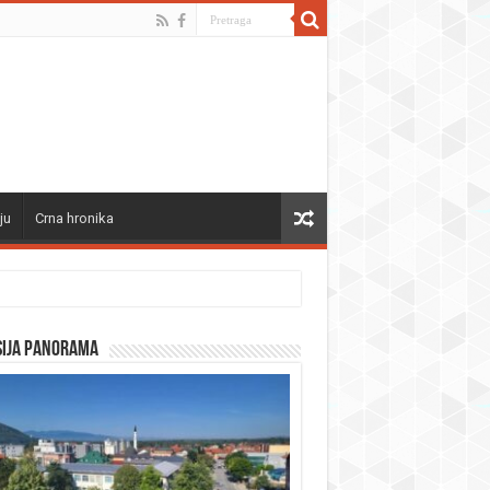
ju
Crna hronika
sija panorama