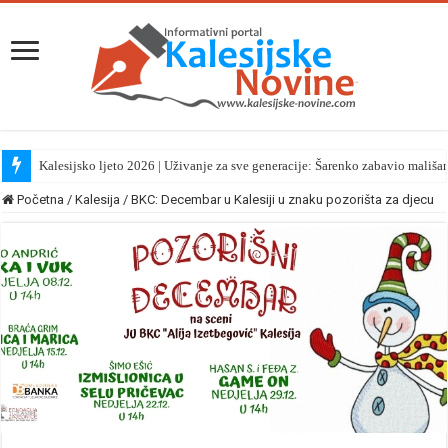
Kalesijsko ljeto 2026 | Uživanje za sve generacije: Šarenko zabavio mališa
Početna
/
Kalesija
/
BKC: Decembar u Kalesiji u znaku pozorišta za djecu