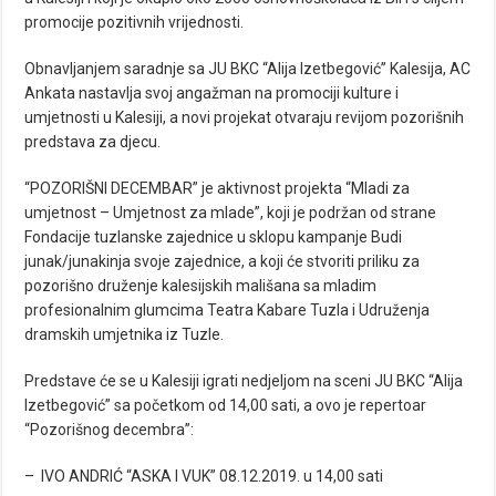
promocije pozitivnih vrijednosti.
Obnavljanjem saradnje sa JU BKC “Alija Izetbegović” Kalesija, AC
Ankata nastavlja svoj angažman na promociji kulture i
umjetnosti u Kalesiji, a novi projekat otvaraju revijom pozorišnih
predstava za djecu.
“POZORIŠNI DECEMBAR” je aktivnost projekta “Mladi za
umjetnost – Umjetnost za mlade”, koji je podržan od strane
Fondacije tuzlanske zajednice u sklopu kampanje Budi
junak/junakinja svoje zajednice, a koji će stvoriti priliku za
pozorišno druženje kalesijskih mališana sa mladim
profesionalnim glumcima Teatra Kabare Tuzla i Udruženja
dramskih umjetnika iz Tuzle.
Predstave će se u Kalesiji igrati nedjeljom na sceni JU BKC “Alija
Izetbegović” sa početkom od 14,00 sati, a ovo je repertoar
“Pozorišnog decembra”:
– IVO ANDRIĆ “ASKA I VUK” 08.12.2019. u 14,00 sati