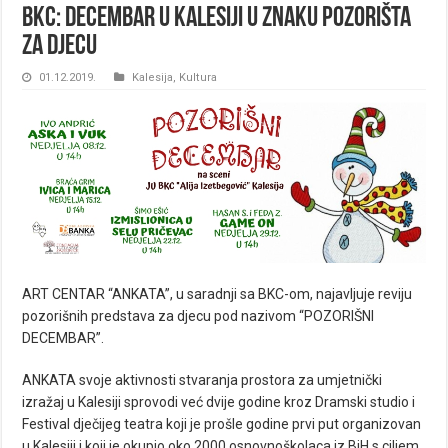
BKC: Decembar u Kalesiji u znaku pozorišta
za djecu
01.12.2019.
Kalesija
,
Kultura
ART CENTAR “ANKATA”, u saradnji sa BKC-om, najavljuje reviju
pozorišnih predstava za djecu pod nazivom “POZORIŠNI
DECEMBAR”.
ANKATA svoje aktivnosti stvaranja prostora za umjetnički
izražaj u Kalesiji sprovodi već dvije godine kroz Dramski studio i
Festival dječijeg teatra koji je prošle godine prvi put organizovan
u Kalesiji i koji je okupio oko 2000 osnovnoškolaca iz BiH s ciljem