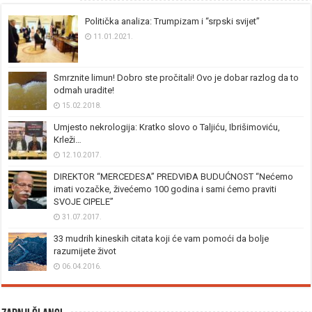
Politička analiza: Trumpizam i “srpski svijet”
11.01.2021.
Smrznite limun! Dobro ste pročitali! Ovo je dobar razlog da to
odmah uradite!
15.02.2018.
Umjesto nekrologija: Kratko slovo o Taljiću, Ibrišimoviću,
Krleži…
12.10.2017.
DIREKTOR “MERCEDESA” PREDVIĐA BUDUĆNOST “Nećemo
imati vozačke, živećemo 100 godina i sami ćemo praviti
SVOJE CIPELE”
31.07.2017.
33 mudrih kineskih citata koji će vam pomoći da bolje
razumijete život
06.04.2016.