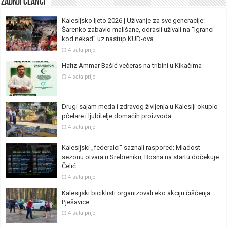
Zadnji članci
Kalesijsko ljeto 2026 | Uživanje za sve generacije:
Šarenko zabavio mališane, odrasli uživali na “Igranci
kod nekad” uz nastup KUD-ova
4 sata prije
Hafiz Ammar Bašić večeras na tribini u Kikačima
4 sata prije
Drugi sajam meda i zdravog življenja u Kalesiji okupio
pčelare i ljubitelje domaćih proizvoda
4 sata prije
Kalesijski „federalci“ saznali raspored: Mladost
sezonu otvara u Srebreniku, Bosna na startu dočekuje
Čelić
4 sata prije
Kalesijski biciklisti organizovali eko akciju čišćenja
Pješavice
4 sata prije