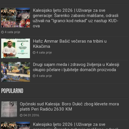
Kalesijsko ljeto 2026 | Uživanje za sve
generacije: Šarenko zabavio mališane, odrasli
uživali na “Igranci kod nekad” uz nastup KUD-
ova
4 sata prije
Hafiz Ammar Bašić večeras na tribini u
Kikačima
4 sata prije
Drugi sajam meda i zdravog življenja u Kalesiji
okupio pčelare i ljubitelje domaćih proizvoda
4 sata prije
Popularno
Općinski sud Kalesija: Boro Dukić zbog klevete mora
platiti Peri Radiću 2630 KM
04.01.2016.
Kalesijsko ljeto 2026 | Uživanje za sve